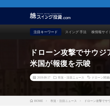
株・FX・先物・ビットコインでも使える！勝つためのス
買い時・売り時も徹底検証！
注目キーワード
スイング 手法
株情報サイ
ドローン攻撃でサウジア
米国が報復を示唆
2019.09.17
市況・注目ニュース
ドローン関連
市況・注目ニュース
ドローン攻撃でサウ
HOME