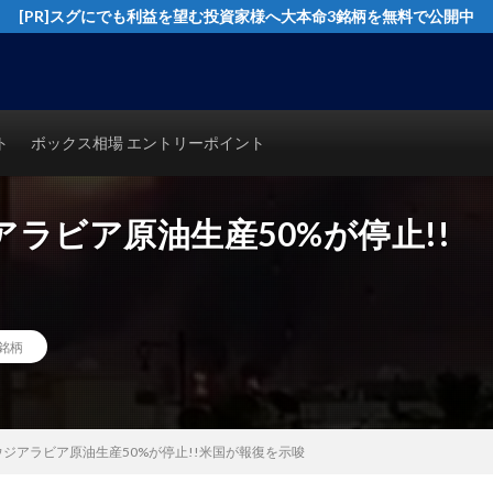
[PR]スグにでも利益を望む投資家様へ大本命3銘柄を無料で公開中
イングトレード実践テクニックを公開！猿でも分かるシンプルテクニカル分析で
ト
ボックス相場 エントリーポイント
ラビア原油生産50%が停止!!
銘柄
ジアラビア原油生産50%が停止!!米国が報復を示唆