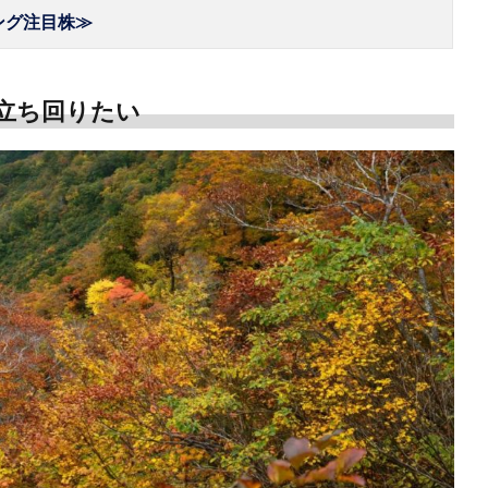
ング注目株≫
く立ち回りたい