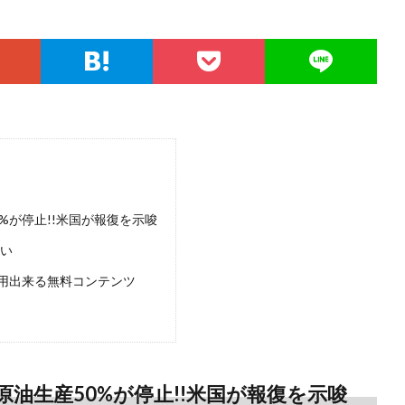
%が停止!!米国が報復を示唆
たい
用出来る無料コンテンツ
油生産50%が停止!!米国が報復を示唆