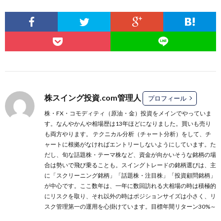
株スイング投資.com管理人
プロフィール
株・FX・コモディティ（原油・金）投資をメインでやっていま
す。なんやかんや相場歴は13年ほどになりました。買いも売り
も両方やります。 テクニカル分析（チャート分析）をして、チ
ャートに根拠がなければエントリーしないようにしています。た
だし、旬な話題株・テーマ株など、資金が向かいそうな銘柄の場
合は勢いで飛び乗ることも。スイングトレードの銘柄選びは、主
に
「スクリーニング銘柄」
「話題株・注目株」
「投資顧問銘柄」
が中心です。ここ数年は、一年に数回訪れる大相場の時は積極的
にリスクを取り、それ以外の時はポジションサイズは小さく、リ
スク管理第一の運用を心掛けています。目標年間リターン30%～