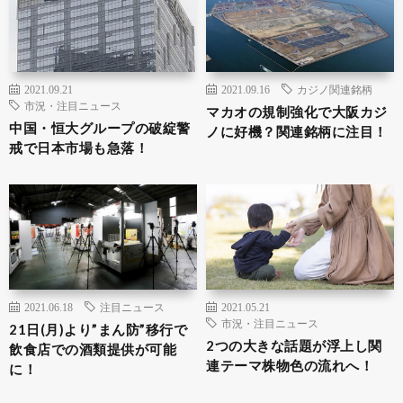
2021.09.21
2021.09.16
カジノ関連銘柄
市況・注目ニュース
マカオの規制強化で大阪カジ
中国・恒大グループの破綻警
ノに好機？関連銘柄に注目！
戒で日本市場も急落！
2021.06.18
注目ニュース
2021.05.21
市況・注目ニュース
21日(月)より”まん防”移行で
2つの大きな話題が浮上し関
飲食店での酒類提供が可能
連テーマ株物色の流れへ！
に！