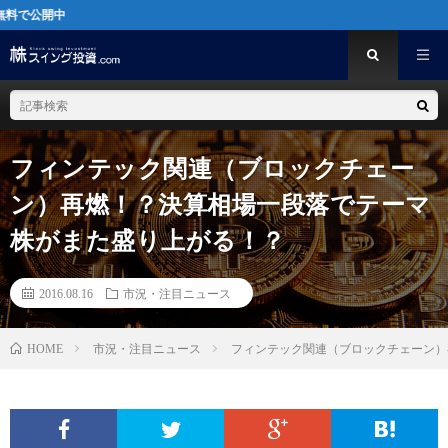
[
フィンテック関連（ブロックチェー
ン）再燃！？決算相場一段落でテーマ
株がまた盛り上がる！？
2016.08.16
市況・注目ニュース
市況・注目ニュース
フィンテック関連（ブロックチェーン）
HOME