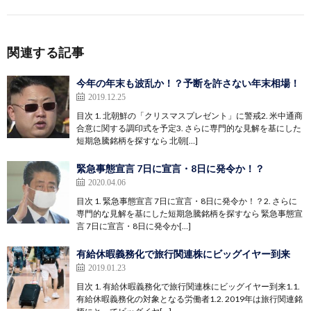
関連する記事
今年の年末も波乱か！？予断を許さない年末相場！
2019.12.25
目次 1. 北朝鮮の「クリスマスプレゼント」に警戒2. 米中通商
合意に関する調印式を予定3. さらに専門的な見解を基にした
短期急騰銘柄を探すなら 北朝[…]
緊急事態宣言 7日に宣言・8日に発令か！？
2020.04.06
目次 1. 緊急事態宣言 7日に宣言・8日に発令か！？2. さらに
専門的な見解を基にした短期急騰銘柄を探すなら 緊急事態宣
言 7日に宣言・8日に発令か[…]
有給休暇義務化で旅行関連株にビッグイヤー到来
2019.01.23
目次 1. 有給休暇義務化で旅行関連株にビッグイヤー到来1.1.
有給休暇義務化の対象となる労働者1.2. 2019年は旅行関連銘