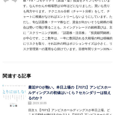
株・FX・コモディティ（原油・金）投資をメインでやっていま
す。なんやかんや相場歴は13年ほどになりました。買いも売り
も両方やります。 テクニカル分析（チャート分析）をして、チ
ャートに根拠がなければエントリーしないようにしています。た
だし、旬な話題株・テーマ株など、資金が向かいそうな銘柄の場
合は勢いで飛び乗ることも。スイングトレードの銘柄選びは、主
に
「スクリーニング銘柄」
「話題株・注目株」
「投資顧問銘柄」
が中心です。ここ数年は、一年に数回訪れる大相場の時は積極的
にリスクを取り、それ以外の時はポジションサイズは小さく、リ
スク管理第一の運用を心掛けています。目標年間リターン30%～
関連する記事
最近IPOが熱い。本日上場の【7071】アンビスホー
ルディングスの初値はいくら？セカンダリーは狙え
るのか？
2019.10.09
目次 1. 【7071】アンビスホールディングスが本日上場。ど
こまで初値が伸びるのか？1.1. 【7071】アンビスホールディ