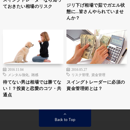
ジリ下げ相場で茹でガエル状
ておきたい相場のリスク
態に…皆さんやられていませ
んか？
2016.11.04
2016.05.27
メンタル強化
,
雑感
リスク管理
,
資金管理
待てない男は相場では勝てな
スイングトレーダーに必須の
い！？投資と恋愛のコツ・共
資金管理術とは？
通点
Back to Top