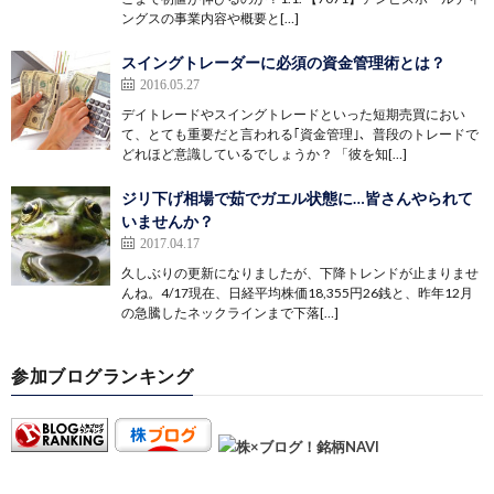
ングスの事業内容や概要と[…]
スイングトレーダーに必須の資金管理術とは？
2016.05.27
デイトレードやスイングトレードといった短期売買におい
て、とても重要だと言われる｢資金管理｣、普段のトレードで
どれほど意識しているでしょうか？ 「彼を知[…]
ジリ下げ相場で茹でガエル状態に…皆さんやられて
いませんか？
2017.04.17
久しぶりの更新になりましたが、下降トレンドが止まりませ
んね。4/17現在、日経平均株価18,355円26銭と、昨年12月
の急騰したネックラインまで下落[…]
参加ブログランキング