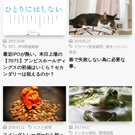
2019.10.09
2019.05.25
7071
,
IPO関連銘柄
グラーツ投資顧問
,
新生ジャパン
投資
最近IPOが熱い。本日上場の
株で失敗しない為に必要な
【7071】アンビスホールディ
事。
ングスの初値はいくら？セカ
ンダリーは狙えるのか？
2018.03.12
リスク管理
2017.04.17
メンタル強化
,
環境認識
スイングトレーダーなら知っ