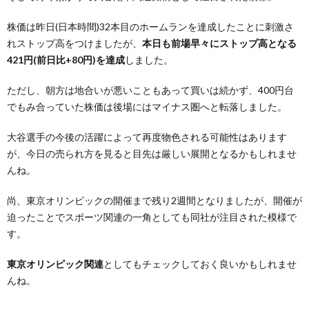
株価は昨日(日本時間)32本目のホームランを達成したことに刺激さ
れストップ高をつけましたが、
本日も前場早々にストップ高となる
421円(前日比+80円)を達成
しました。
ただし、朝方は地合いが悪いこともあって買いは続かず、400円台
でもみ合っていた株価は後場にはマイナス圏へと転落しました。
大谷選手の今後の活躍によって再度物色される可能性はあります
が、今日の売られ方を見ると目先は厳しい展開となるかもしれませ
んね。
尚、東京オリンピックの開催まで残り2週間となりましたが、開催が
迫ったことでスポーツ関連の一角としても同社が注目された模様で
す。
東京オリンピック関連
としてもチェックしておく良いかもしれませ
んね。