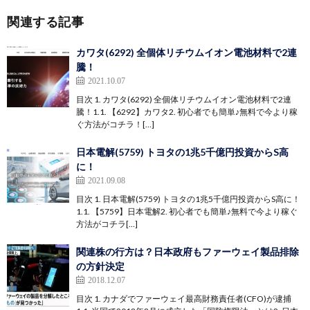
関連する記事
カワタ(6292) 全個体リチウムイオン電池材料で2連
騰！
2021.10.07
目次 1. カワタ(6292) 全個体リチウムイオン電池材料で2連
騰！1.1. 【6292】カワタ2. 初心者でも簡単♪無料で今より稼
ぐ方法がコチラ！[…]
日本電解(5759) トヨタの1兆5千億円投資からS高
に！
2021.09.08
目次 1. 日本電解(5759) トヨタの1兆5千億円投資からS高に！
1.1. 【5759】日本電解2. 初心者でも簡単♪無料で今より稼ぐ
方法がコチラ[…]
関連株の行方は？日本政府もファーウェイ製品排除
の方針決定
2018.12.07
目次 1. カナダでファーウェイ最高財務責任者(CFO)が逮捕