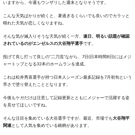
いますから、今週もウンザリした週末となりそうです。
こんな天気ばかりが続くと、暑過ぎるくらいでも良いのでカラッと
晴れた天気が恋しくなりますね。
そんな気が滅入りそうな天気が続く一方、
連日、明るい話題が確認
されているのがエンゼルスの大谷翔平選手
です。
投げて良し打って良しの”二刀流”ながら、7日(日本時間8日)にはメジ
ャートップとなる32本のホームランを達成。
これは松井秀喜選手が持つ日本人シーズン最多記録を7月初旬という
早さで塗り替えたこととなります。
今後もケガだけは注意して記録更新とともにメジャーで活躍する姿
を見せてほしいですね。
そんな注目を集めている大谷選手ですが、最近、市場でも
大谷翔平
関連
として人気を集めている銘柄があります。