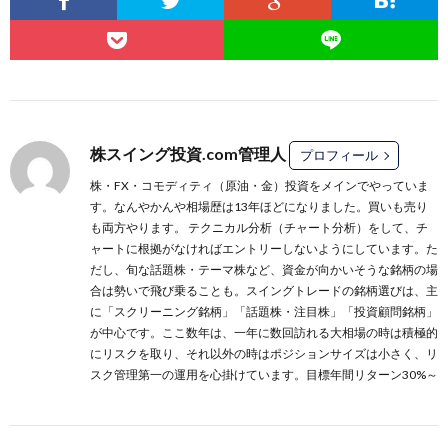
株スイング投資.com管理人
プロフィール
株・FX・コモディティ（原油・金）投資をメインでやっていま
す。なんやかんや相場歴は13年ほどになりました。買いも売り
も両方やります。 テクニカル分析（チャート分析）をして、チ
ャートに根拠がなければエントリーしないようにしています。た
だし、旬な話題株・テーマ株など、資金が向かいそうな銘柄の場
合は勢いで飛び乗ることも。スイングトレードの銘柄選びは、主
に
「スクリーニング銘柄」
「話題株・注目株」
「投資顧問銘柄」
が中心です。ここ数年は、一年に数回訪れる大相場の時は積極的
にリスクを取り、それ以外の時はポジションサイズは小さく、リ
スク管理第一の運用を心掛けています。目標年間リターン30%～