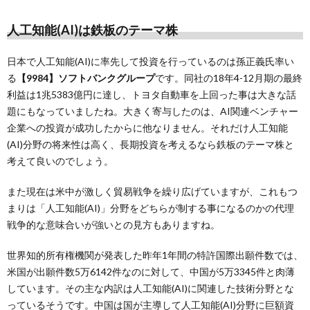
人工知能(AI)は鉄板のテーマ株
日本で人工知能(AI)に率先して投資を行っているのは孫正義氏率い
る
【9984】ソフトバンクグループ
です。同社の18年4-12月期の最終
利益は1兆5383億円に達し、トヨタ自動車を上回った事は大きな話
題にもなっていましたね。大きく寄与したのは、AI関連ベンチャー
企業への投資が成功したからに他なりません。それだけ人工知能
(AI)分野の将来性は高く、長期投資を考えるなら鉄板のテーマ株と
考えて良いのでしょう。
また現在は米中が激しく貿易戦争を繰り広げていますが、これもつ
まりは「人工知能(AI)」分野をどちらが制する事になるのかの代理
戦争的な意味合いが強いとの見方もありますね。
世界知的所有権機関が発表した昨年1年間の特許国際出願件数では、
米国が出願件数5万6142件なのに対して、中国が5万3345件と肉薄
しています。その主な内訳は人工知能(AI)に関連した技術分野とな
っているそうです。中国は国が主導して人工知能(AI)分野に巨額資