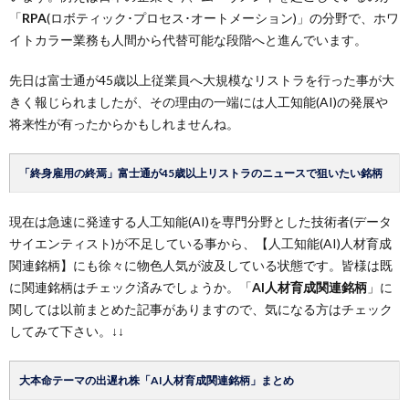
「
RPA
(ロボティック･プロセス･オートメーション)」の分野で、ホワ
イトカラー業務も人間から代替可能な段階へと進んでいます。
先日は富士通が45歳以上従業員へ大規模なリストラを行った事が大
きく報じられましたが、その理由の一端には人工知能(AI)の発展や
将来性が有ったからかもしれませんね。
「終身雇用の終焉」富士通が45歳以上リストラのニュースで狙いたい銘柄
現在は急速に発達する人工知能(AI)を専門分野とした技術者(データ
サイエンティスト)が不足している事から、【人工知能(AI)人材育成
関連銘柄】にも徐々に物色人気が波及している状態です。皆様は既
に関連銘柄はチェック済みでしょうか。「
AI人材育成関連銘柄
」に
関しては以前まとめた記事がありますので、気になる方はチェック
してみて下さい。↓↓
大本命テーマの出遅れ株「AI人材育成関連銘柄」まとめ