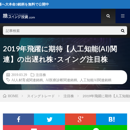
柄を無料で公開中
2019年飛躍に期待【人工知能(AI)関
連】の出遅れ株･スイング注目株
2019.03.29
注目株
AI人材育成関連銘柄
,
AI医療診断関連銘柄
,
人工知能AI関連銘柄
スイングトレード
注目株
2019年飛躍に期待【人工知能
HOME