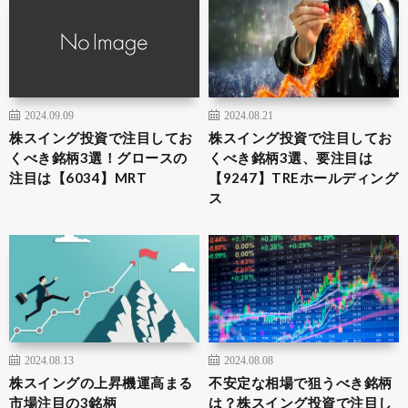
2024.09.09
2024.08.21
株スイング投資で注目してお
株スイング投資で注目してお
くべき銘柄3選！グロースの
くべき銘柄3選、要注目は
注目は【6034】MRT
【9247】TREホールディング
ス
2024.08.13
2024.08.08
株スイングの上昇機運高まる
不安定な相場で狙うべき銘柄
市場注目の3銘柄
は？株スイング投資で注目し