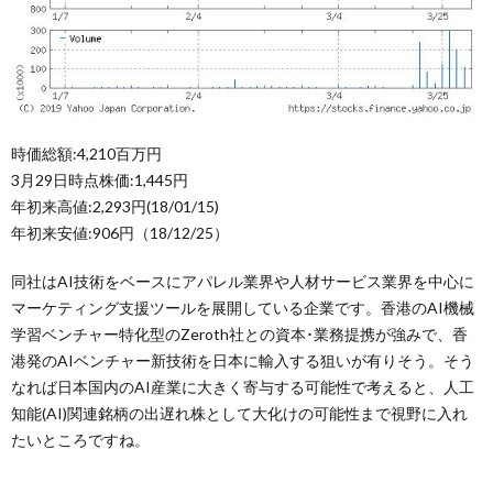
時価総額:4,210百万円
3月29日時点株価:1,445円
年初来高値:2,293円(18/01/15)
年初来安値:906円（18/12/25）
同社はAI技術をベースにアパレル業界や人材サービス業界を中心に
マーケティング支援ツールを展開している企業です。香港のAI機械
学習ベンチャー特化型のZeroth社との資本･業務提携が強みで、香
港発のAIベンチャー新技術を日本に輸入する狙いが有りそう。そう
なれば日本国内のAI産業に大きく寄与する可能性で考えると、人工
知能(AI)関連銘柄の出遅れ株として大化けの可能性まで視野に入れ
たいところですね。