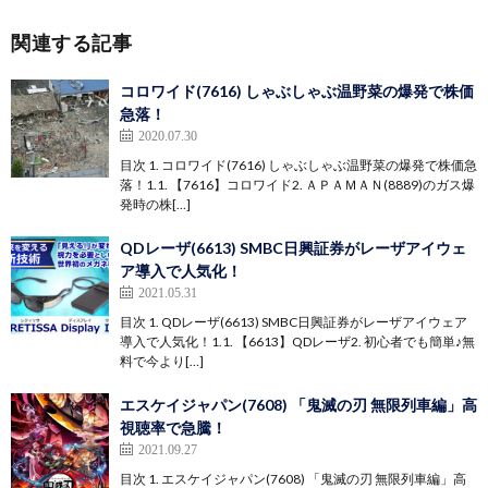
関連する記事
コロワイド(7616) しゃぶしゃぶ温野菜の爆発で株価
急落！
2020.07.30
目次 1. コロワイド(7616) しゃぶしゃぶ温野菜の爆発で株価急
落！1.1. 【7616】コロワイド2. ＡＰＡＭＡＮ(8889)のガス爆
発時の株[…]
QDレーザ(6613) SMBC日興証券がレーザアイウェ
ア導入で人気化！
2021.05.31
目次 1. QDレーザ(6613) SMBC日興証券がレーザアイウェア
導入で人気化！1.1. 【6613】QDレーザ2. 初心者でも簡単♪無
料で今より[…]
エスケイジャパン(7608) 「鬼滅の刃 無限列車編」高
視聴率で急騰！
2021.09.27
目次 1. エスケイジャパン(7608) 「鬼滅の刃 無限列車編」高