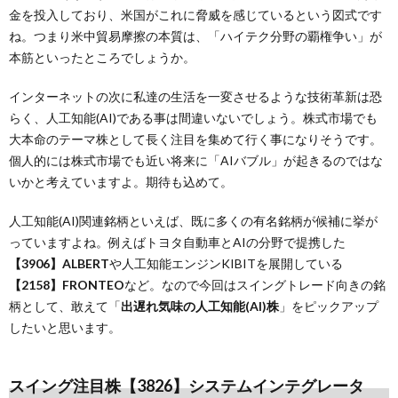
金を投入しており、米国がこれに脅威を感じているという図式です
ね。つまり米中貿易摩擦の本質は、「ハイテク分野の覇権争い」が
本筋といったところでしょうか。
インターネットの次に私達の生活を一変させるような技術革新は恐
らく、人工知能(AI)である事は間違いないでしょう。株式市場でも
大本命のテーマ株として長く注目を集めて行く事になりそうです。
個人的には株式市場でも近い将来に「AIバブル」が起きるのではな
いかと考えていますよ。期待も込めて。
人工知能(AI)関連銘柄といえば、既に多くの有名銘柄が候補に挙が
っていますよね。例えばトヨタ自動車とAIの分野で提携した
【3906】ALBERT
や人工知能エンジンKIBITを展開している
【2158】FRONTEO
など。なので今回はスイングトレード向きの銘
柄として、敢えて「
出遅れ気味の人工知能(AI)株
」をピックアップ
したいと思います。
スイング注目株【3826】システムインテグレータ