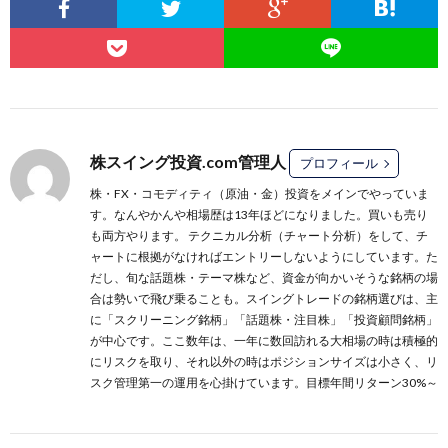
株スイング投資.com管理人
プロフィール
株・FX・コモディティ（原油・金）投資をメインでやっていま
す。なんやかんや相場歴は13年ほどになりました。買いも売り
も両方やります。 テクニカル分析（チャート分析）をして、チ
ャートに根拠がなければエントリーしないようにしています。た
だし、旬な話題株・テーマ株など、資金が向かいそうな銘柄の場
合は勢いで飛び乗ることも。スイングトレードの銘柄選びは、主
に
「スクリーニング銘柄」
「話題株・注目株」
「投資顧問銘柄」
が中心です。ここ数年は、一年に数回訪れる大相場の時は積極的
にリスクを取り、それ以外の時はポジションサイズは小さく、リ
スク管理第一の運用を心掛けています。目標年間リターン30%～