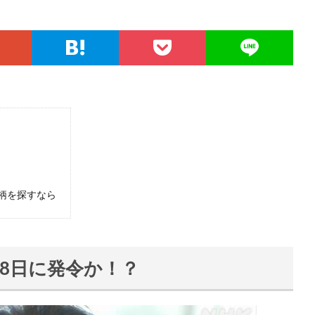
？
柄を探すなら
・8日に発令か！？