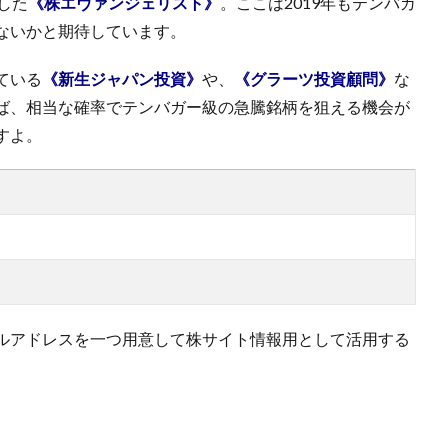
した
《株エヴァンジェリスト》
。ここは2019年もテンバガ
ないかと期待しています。
ている
《新生ジャパン投資》
や、
《グラーツ投資顧問》
な
ば、相当な確率でテンバガー級の急騰銘柄を狙える機会が
すよ。
ルアドレスを一つ用意して株サイト情報用として活用する