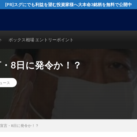
[PR]スグにでも利益を望む投資家様へ大本命3銘柄を無料で公開中
イングトレード実践テクニックを公開！猿でも分かるシンプルテクニカル分析で
ト
ボックス相場 エントリーポイント
言・8日に発令か！？
ュース
に宣言・8日に発令か！？