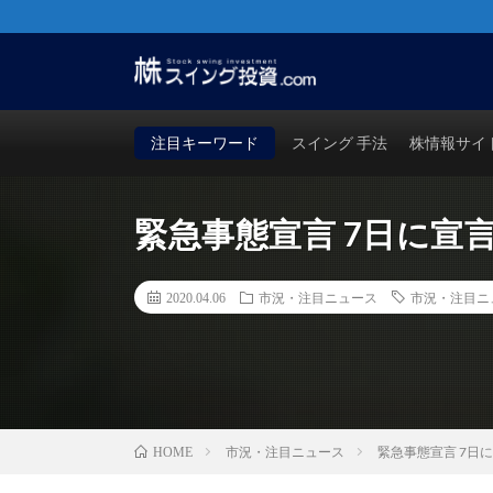
株・FX・先物・ビットコインでも使える！勝つためのス
買い時・売り時も徹底検証！
注目キーワード
スイング 手法
株情報サイ
緊急事態宣言 7日に宣
2020.04.06
市況・注目ニュース
市況・注目ニ
市況・注目ニュース
緊急事態宣言 7日
HOME