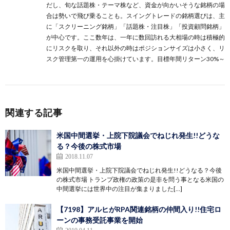
だし、旬な話題株・テーマ株など、資金が向かいそうな銘柄の場
合は勢いで飛び乗ることも。スイングトレードの銘柄選びは、主
に
「スクリーニング銘柄」
「話題株・注目株」
「投資顧問銘柄」
が中心です。ここ数年は、一年に数回訪れる大相場の時は積極的
にリスクを取り、それ以外の時はポジションサイズは小さく、リ
スク管理第一の運用を心掛けています。目標年間リターン30%～
関連する記事
米国中間選挙・上院下院議会でねじれ発生!!どうな
る？今後の株式市場
2018.11.07
米国中間選挙・上院下院議会でねじれ発生!!どうなる？今後
の株式市場 トランプ政権の政策の是非を問う事となる米国の
中間選挙には世界中の注目が集まりました[…]
【7198】アルヒがRPA関連銘柄の仲間入り!!住宅ロ
ーンの事務受託事業を開始
2019.04.11