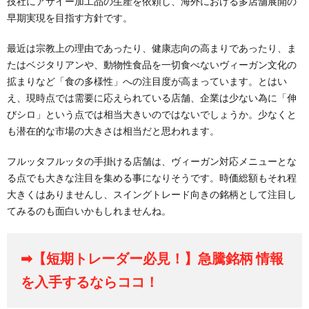
技社にアサイー加工品の生産を依頼し、海外における多店舗展開の
早期実現を目指す方針です。
最近は宗教上の理由であったり、健康志向の高まりであったり、ま
たはベジタリアンや、動物性食品を一切食べないヴィーガン文化の
拡まりなど「食の多様性」への注目度が高まっています。とはい
え、現時点では需要に応えられている店舗、企業は少ない為に「伸
びシロ」という点では相当大きいのではないでしょうか。少なくと
も潜在的な市場の大きさは相当だと思われます。
フルッタフルッタの手掛ける店舗は、ヴィーガン対応メニューとな
る点でも大きな注目を集める事になりそうです。時価総額もそれ程
大きくはありませんし、スイングトレード向きの銘柄として注目し
てみるのも面白いかもしれませんね。
➡【短期トレーダー必見！】急騰銘柄 情報
を入手するならココ！