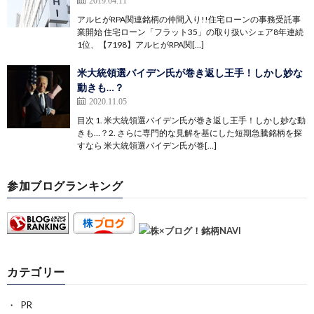
アルヒがRPA関連銘柄の仲間入り!!住宅ローンの事務受託事
業開始 住宅ローン「フラット35」の取り扱いシェア8年連続
1位、【7198】アルヒがRPA関[…]
米大統領選バイデン氏が巻き返し王手！しかし妙な
動きも…？
2020.11.05
目次 1. 米大統領選バイデン氏が巻き返し王手！しかし妙な動
きも…？2. さらに専門的な見解を基にした短期急騰銘柄を探
すなら 米大統領選バイデン氏が巻[…]
参加ブログランキング
カテゴリー
PR