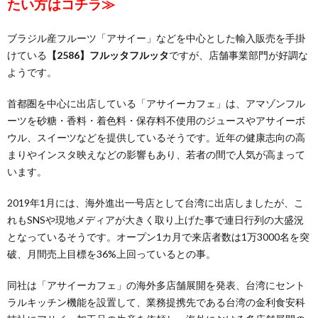
たい方はコチラ≫
ブラジル産フルーツ「アサイー」などを中心とした輸入販売を手掛
けている
【2586】フルッタフルッタ
ですが、店舗事業部門が好調な
ようです。
首都圏を中心に出店している「アサイーカフェ」は、アマゾンフル
ーツを砂糖・香料・着色料・保存料不使用のジュースやアサイーボ
ウル、スイーツなどを提供しているそうです。近年の健康志向の高
まりやインスタ映えなどの影響もあり、若者の間で人気が高まって
います。
2019年1月には、海外進出一号店として台湾に出店しましたが、こ
れもSNSや現地メディアが大きく取り上げた事で連日行列の大盛況
となっているそうです。オープン1カ月で来店者数は1万3000名を突
破、月間売上目標を36%上回っているとの事。
同社は「アサイーカフェ」の海外多店舗展開を発表、台湾にセント
ラルキッチン機能を設置して、業務提携先である台湾の金利食安科