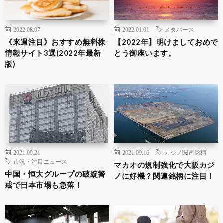
2022.08.07
2022.01.01
メタバース
《来週注目》おすすめ無料株
【2022年】明けましておめで
情報サイト3選(2022年最新
とう御座います。
版)
2021.09.21
2021.09.16
カジノ関連銘柄
市況・注目ニュース
マカオの規制強化で大阪カジ
中国・恒大グループの破綻警
ノに好機？関連銘柄に注目！
戒で日本市場も急落！