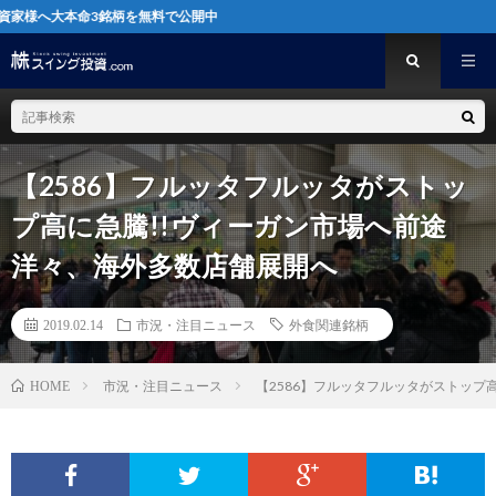
命3銘柄を無料で公開中
【2586】フルッタフルッタがストッ
プ高に急騰!!ヴィーガン市場へ前途
洋々、海外多数店舗展開へ
2019.02.14
市況・注目ニュース
外食関連銘柄
市況・注目ニュース
【2586】フルッタフルッタがストップ
HOME