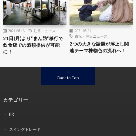
2021.06.18
注目ニュース
2021.05.21
市況・注目ニュース
21日(月)より”まん防”移行で
2つの大きな話題が浮上し関
飲食店での酒類提供が可能
連テーマ株物色の流れへ！
に！
Back to Top
カテゴリー
PR
スイングトレード