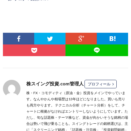
株スイング投資.com管理人
プロフィール
株・FX・コモディティ（原油・金）投資をメインでやっていま
す。なんやかんや相場歴は13年ほどになりました。買いも売り
も両方やります。 テクニカル分析（チャート分析）をして、チ
ャートに根拠がなければエントリーしないようにしています。た
だし、旬な話題株・テーマ株など、資金が向かいそうな銘柄の場
合は勢いで飛び乗ることも。スイングトレードの銘柄選びは、主
に
「スクリーニング銘柄」
「話題株・注目株」
「投資顧問銘柄」