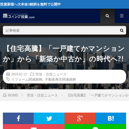
大本命3銘柄を無料で公開中
【住宅高騰】「一戸建てかマンション
か」から「新築か中古か」の時代へ?!
2019.02.12
市況・注目ニュース
リフォーム関連銘柄
,
不動産再生関連銘柄
市況・注目ニュース
【住宅高騰】「一戸建てかマンションか
HOME