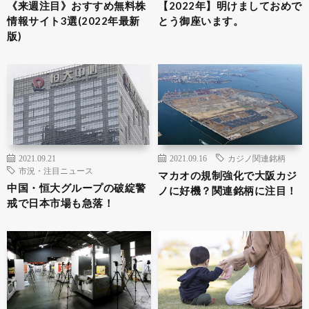
《来週注目》おすすめ無料株
【2022年】明けましておめで
情報サイト3選(2022年最新
とう御座います。
版)
2021.09.21
2021.09.16
カジノ関連銘柄
市況・注目ニュース
マカオの規制強化で大阪カジ
中国・恒大グループの破綻警
ノに好機？関連銘柄に注目！
戒で日本市場も急落！