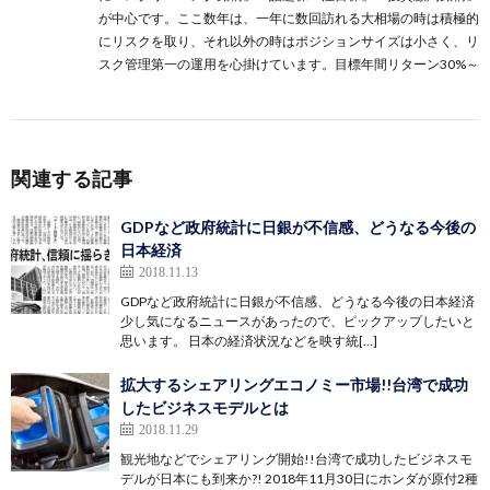
が中心です。ここ数年は、一年に数回訪れる大相場の時は積極的
にリスクを取り、それ以外の時はポジションサイズは小さく、リ
スク管理第一の運用を心掛けています。目標年間リターン30%～
関連する記事
GDPなど政府統計に日銀が不信感、どうなる今後の
日本経済
2018.11.13
GDPなど政府統計に日銀が不信感、どうなる今後の日本経済
少し気になるニュースがあったので、ピックアップしたいと
思います。 日本の経済状況などを映す統[…]
拡大するシェアリングエコノミー市場!!台湾で成功
したビジネスモデルとは
2018.11.29
観光地などでシェアリング開始!!台湾で成功したビジネスモ
デルが日本にも到来か?! 2018年11月30日にホンダが原付2種