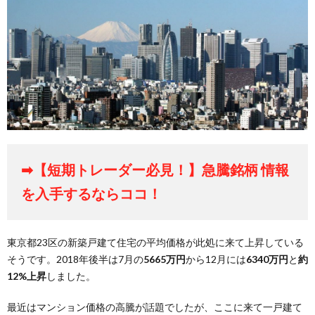
➡【短期トレーダー必見！】急騰銘柄 情報
を入手するならココ！
東京都23区の新築戸建て住宅の平均価格が此処に来て上昇している
そうです。2018年後半は7月の
5665万円
から12月には
6340万円
と
約
12%上昇
しました。
最近はマンション価格の高騰が話題でしたが、ここに来て一戸建て