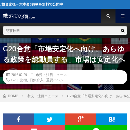
へ大本命3銘柄を無料で公開中
G20合意「市場安定化へ向け、あらゆ
る政策を総動員する」市場は安定化へ
2016.02.29
市況・注目ニュース
G20
,
指標
,
日銀介入
,
重要イベント
市況・注目ニュース
G20合意「市場安定化へ向け、あらゆ
HOME