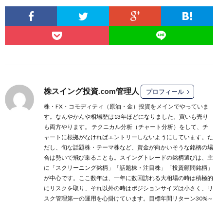
株スイング投資.com管理人
プロフィール
株・FX・コモディティ（原油・金）投資をメインでやっていま
す。なんやかんや相場歴は13年ほどになりました。買いも売り
も両方やります。 テクニカル分析（チャート分析）をして、チ
ャートに根拠がなければエントリーしないようにしています。た
だし、旬な話題株・テーマ株など、資金が向かいそうな銘柄の場
合は勢いで飛び乗ることも。スイングトレードの銘柄選びは、主
に
「スクリーニング銘柄」
「話題株・注目株」
「投資顧問銘柄」
が中心です。ここ数年は、一年に数回訪れる大相場の時は積極的
にリスクを取り、それ以外の時はポジションサイズは小さく、リ
スク管理第一の運用を心掛けています。目標年間リターン30%～