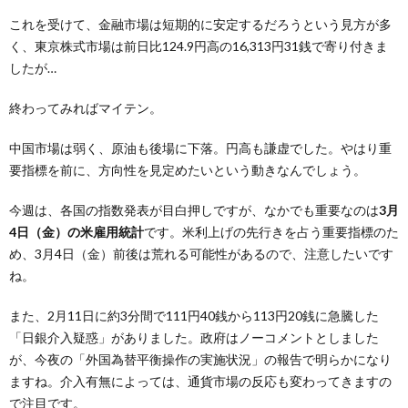
これを受けて、金融市場は短期的に安定するだろうという見方が多
く、東京株式市場は前日比124.9円高の16,313円31銭で寄り付きま
したが…
終わってみればマイテン。
中国市場は弱く、原油も後場に下落。円高も謙虚でした。やはり重
要指標を前に、方向性を見定めたいという動きなんでしょう。
今週は、各国の指数発表が目白押しですが、なかでも重要なのは
3月
4日（金）の米雇用統計
です。米利上げの先行きを占う重要指標のた
め、3月4日（金）前後は荒れる可能性があるので、注意したいです
ね。
また、2月11日に約3分間で111円40銭から113円20銭に急騰した
「日銀介入疑惑」がありました。政府はノーコメントとしました
が、今夜の「外国為替平衡操作の実施状況」の報告で明らかになり
ますね。介入有無によっては、通貨市場の反応も変わってきますの
で注目です。