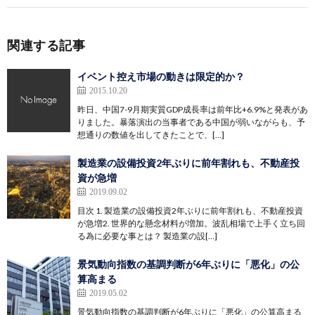
関連する記事
イベント控え市場の動きは限定的か？
2015.10.20
昨日、中国7-9月期実質GDP成長率は前年比+6.9%と発表があ
りました。暴落演出の当事者である中国が弱いながらも、予
想通りの数値を出してきたことで、[…]
製造業の設備投資2年ぶりに前年割れも、不動産投
資が急増
2019.09.02
目次 1. 製造業の設備投資2年ぶりに前年割れも、不動産投資
が急増2. 世界的な懸念材料が増加。波乱相場で上手く立ち回
る為に必要な事とは？ 製造業の設[…]
景気動向指数の基調判断が6年ぶりに「悪化」の公
算高まる
2019.05.02
景気動向指数の基調判断が6年ぶりに「悪化」の公算高まる