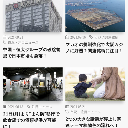
2021.09.21
2021.09.16
カジノ関連銘柄
市況・注目ニュース
マカオの規制強化で大阪カジ
中国・恒大グループの破綻警
ノに好機？関連銘柄に注目！
戒で日本市場も急落！
2021.06.18
注目ニュース
2021.05.21
市況・注目ニュース
21日(月)より”まん防”移行で
2つの大きな話題が浮上し関
飲食店での酒類提供が可能
連テーマ株物色の流れへ！
に！