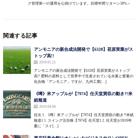
ク管理第一の運用を心掛けています。目標年間リターン30%～
関連する記事
アンモニアの新合成法開発で【6328】荏原実業がス
トップ高!!
2019.01.21
アンモニアの新合成法開発で【6328】荏原実業がストップ
高!! 肥料の原料として世界中で生産されている水素と窒素の
化合物「アンモニア」ですが、九州工業[…]
《噂》米アップルが【7974】任天堂買収の動き?!米
紙報道
2019.04.06
目次 1. 《噂》米アップルが【7974】任天堂買収の動き?!米紙
報道1.1. スイング注目株【7974】任天堂1.2. 任天堂が2019年
夏に「スイ[…]