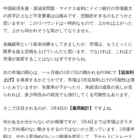
中国経済失速・原油安問題・マイナス金利にドイツ銀行の市場最大
の赤字計上など不安要素は山積みです。悲観的すぎるのもどうかと
思いますが、このリバウンドは一時的なもので、上がれば上がった
で、上から叩かれそうな気がしてなりません…
金融緩和という延命治療をしてきましたが、市場は、もうとっくに
限界を超え悲鳴を上げていんだと思います。でなければ、これほど
市場が急変することはないはずですからね。
次の市場の関心は、一ヶ月後の3月17日の開かれるFOMCで
【
追加利
上げ
】
を発表するかどうかです。市場は3月追加利上げの可能性は薄
いとみていますが、失業率が下がったり、米経済の成長の兆しが見
られれば、多少弱含みの状況でも強行してくる可能性もあります。
そこで注目されるのが、3月4日の
【
雇用統計
】
ですよね。
何があるか分からないのが相場ですが、3月4日までは市場はダラダ
ラと方向感のない動きをするのではないかと思っています。2月後半
戦は、やや上昇強めのレンジ相場を想定して、下から上にトレード