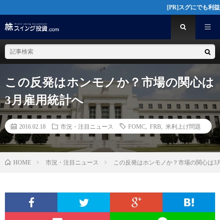
[PR]スグにでも利益を望む投資
この反発はホンモノか？市場の関心は
3月雇用統計へ
2016.02.18
市況・注目ニュース
FOMC
,
FRB
,
米利上げ問題
HOME
市況・注目ニュース
この反発はホンモノか？市場の関心は3