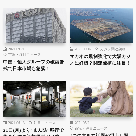
2021.09.21
2021.09.16
カジノ関連銘柄
市況・注目ニュース
マカオの規制強化で大阪カジ
中国・恒大グループの破綻警
ノに好機？関連銘柄に注目！
戒で日本市場も急落！
2021.06.18
注目ニュース
2021.05.21
市況・注目ニュース
21日(月)より”まん防”移行で
2つの大きな話題が浮上し関