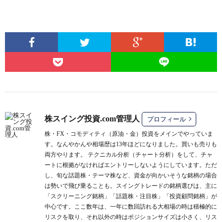
株スイング投資.com管理人
プロフィール
株・FX・コモディティ（原油・金）投資をメインでやっていま
す。なんやかんや相場歴は13年ほどになりました。買いも売りも
両方やります。 テクニカル分析（チャート分析）をして、チャ
ートに根拠がなければエントリーしないようにしています。ただ
し、旬な話題株・テーマ株など、資金が向かいそうな銘柄の場合
は勢いで飛び乗ることも。スイングトレードの銘柄選びは、主に
「スクリーニング銘柄」
「話題株・注目株」
「投資顧問銘柄」
が
中心です。ここ数年は、一年に数回訪れる大相場の時は積極的に
リスクを取り、それ以外の時はポジションサイズは小さく、リス