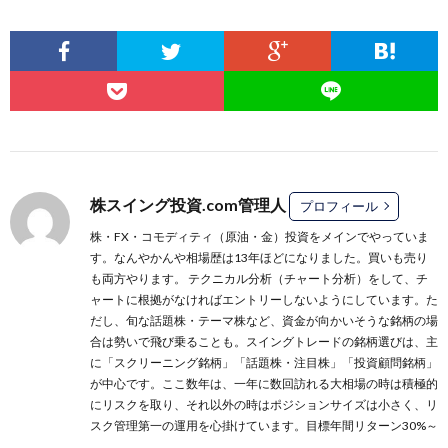
株スイング投資.com管理人
プロフィール
株・FX・コモディティ（原油・金）投資をメインでやっていま
す。なんやかんや相場歴は13年ほどになりました。買いも売り
も両方やります。 テクニカル分析（チャート分析）をして、チ
ャートに根拠がなければエントリーしないようにしています。た
だし、旬な話題株・テーマ株など、資金が向かいそうな銘柄の場
合は勢いで飛び乗ることも。スイングトレードの銘柄選びは、主
に
「スクリーニング銘柄」
「話題株・注目株」
「投資顧問銘柄」
が中心です。ここ数年は、一年に数回訪れる大相場の時は積極的
にリスクを取り、それ以外の時はポジションサイズは小さく、リ
スク管理第一の運用を心掛けています。目標年間リターン30%～