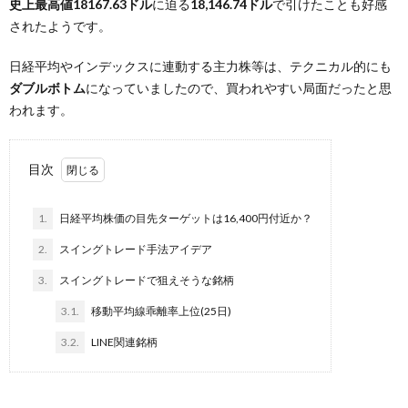
史上最高値18167.63ドル
に迫る
18,146.74ドル
で引けたことも好感
されたようです。
日経平均やインデックスに連動する主力株等は、テクニカル的にも
ダブルボトム
になっていましたので、買われやすい局面だったと思
われます。
目次
1.
日経平均株価の目先ターゲットは16,400円付近か？
2.
スイングトレード手法アイデア
3.
スイングトレードで狙えそうな銘柄
3.1.
移動平均線乖離率上位(25日)
3.2.
LINE関連銘柄