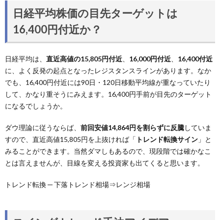
日経平均株価の目先ターゲットは
16,400円付近か？
日経平均は、
直近高値の15,805円付近
、
16,000円付近
、
16,400付近
に、よく反発の起点となったレジスタンスラインがあります。なか
でも、16,400円付近には90日・120日移動平均線が重なっていたり
して、かなり重そうにみえます。16,400円手前が目先のターゲット
になるでしょうか。
ダウ理論に従うならば、
前回安値14,864円を割らずに反騰
していま
すので、直近高値15,805円を上抜ければ「
トレンド転換サイン
」と
みることができます。当然ダマしもあるので、現段階では確かなこ
とは言えませんが、目線を変える投資家も出てくると思います。
トレンド転換 ─ 下落トレンド相場⇒レンジ相場