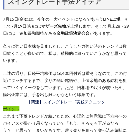
スイングトレード手法アイデア
7月15日(金)には、今年の一大イベントになるであろう
LINE上場
、そ
して7月19日(火)には
マザーズ先物
が上場します。そして月末28・29
日には、追加緩和期待がある
金融政策決定会合
があります。
久々に強い日本株を見ましたし、こうした力強い時のトレンドは数
日続くことが多いので、私は、積極的に狙っていこうかなと思って
います。
上述の通り、日経平均株価は16,400円付近は重そうなので、この付
近にタッチするまで、戻りの弱い銘柄や、上値余地のある銘柄を狙
っていくイメージをしています。ただ、円相場の戻りが弱いため、
輸出企業には、手を出し難いかなという印象です。
【関連】スイングトレード実践テクニック
ポイント
これまで下落トレンドが続いたため、心理的に無意識に下方向への
バイアスが掛かり易くなっていて「もう、そろそろ下がるだろ
う？」と思ってしまいがちです。戻り売りを狙って突っ込み気味に