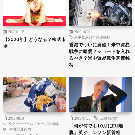
2020.01.05
2019.10.02
米中貿易戦争関連銘柄
【2020年】どうなる？株式市
香港でついに発砲！米中貿易
場
戦争に暗雲？ショートを入れ
るべき？米中貿易戦争関連銘
柄
2019.08.01
2019.07.25
EU離脱問題
ラグビーワールドカップ関連銘
「何が何でも10月にEU離
柄
,
中食関連銘柄
脱」英ジョンソン新首相