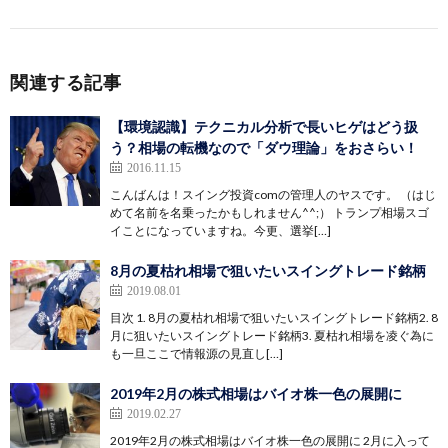
関連する記事
【環境認識】テクニカル分析で長いヒゲはどう扱
う？相場の転機なので「ダウ理論」をおさらい！
2016.11.15
こんばんは！スイング投資comの管理人のヤスです。 （はじ
めて名前を名乗ったかもしれません^^;） トランプ相場スゴ
イことになっていますね。今更、選挙[…]
8月の夏枯れ相場で狙いたいスイングトレード銘柄
2019.08.01
目次 1. 8月の夏枯れ相場で狙いたいスイングトレード銘柄2. 8
月に狙いたいスイングトレード銘柄3. 夏枯れ相場を凌ぐ為に
も一旦ここで情報源の見直し[…]
2019年2月の株式相場はバイオ株一色の展開に
2019.02.27
2019年2月の株式相場はバイオ株一色の展開に 2月に入って