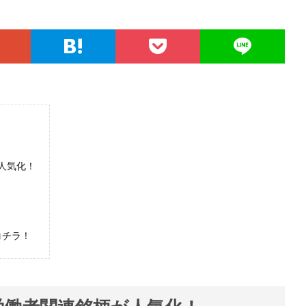
人気化！
コチラ！