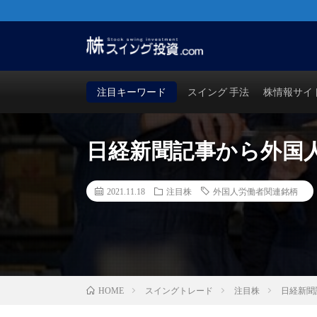
株・FX・先物・ビットコインでも使える！勝つためのス
買い時・売り時も徹底検証！
注目キーワード
スイング 手法
株情報サイ
日経新聞記事から外国
2021.11.18
注目株
外国人労働者関連銘柄
スイングトレード
注目株
日経新聞
HOME