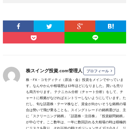
株スイング投資.com管理人
プロフィール
株・FX・コモディティ（原油・金）投資をメインでやっていま
す。なんやかんや相場歴は13年ほどになりました。買いも売り
も両方やります。 テクニカル分析（チャート分析）をして、チ
ャートに根拠がなければエントリーしないようにしています。た
だし、旬な話題株・テーマ株など、資金が向かいそうな銘柄の場
合は勢いで飛び乗ることも。スイングトレードの銘柄選びは、主
に
「スクリーニング銘柄」
「話題株・注目株」
「投資顧問銘柄」
が中心です。ここ数年は、一年に数回訪れる大相場の時は積極的
にリスクを取り、それ以外の時はポジションサイズは小さく、リ