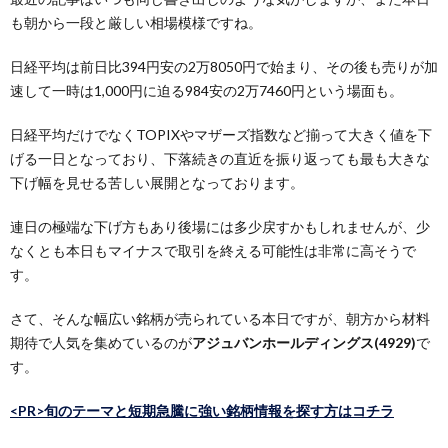
も朝から一段と厳しい相場模様ですね。
日経平均は前日比394円安の2万8050円で始まり、その後も売りが加
速して一時は1,000円に迫る984安の2万7460円という場面も。
日経平均だけでなくTOPIXやマザーズ指数など揃って大きく値を下
げる一日となっており、下落続きの直近を振り返っても最も大きな
下げ幅を見せる苦しい展開となっております。
連日の極端な下げ方もあり後場には多少戻すかもしれませんが、少
なくとも本日もマイナスで取引を終える可能性は非常に高そうで
す。
さて、そんな幅広い銘柄が売られている本日ですが、朝方から材料
期待で人気を集めているのが
アジュバンホールディングス(4929)
で
す。
<PR>旬のテーマと短期急騰に強い銘柄情報を探す方はコチラ