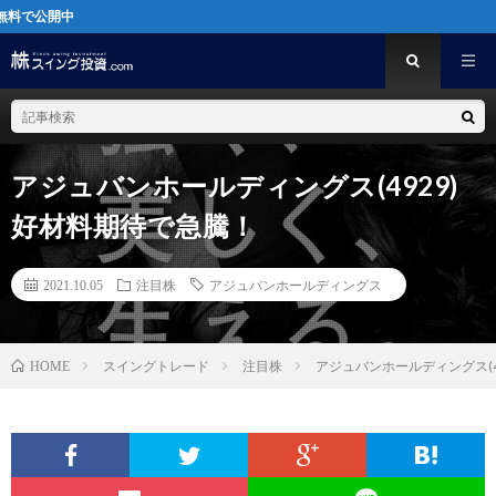
[
アジュバンホールディングス(4929)
好材料期待で急騰！
2021.10.05
注目株
アジュバンホールディングス
スイングトレード
注目株
アジュバンホールディングス(4
HOME