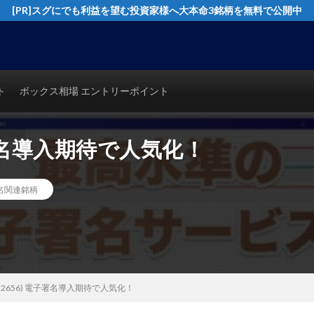
[PR]スグにでも利益を望む投資家様へ大本命3銘柄を無料で公開中
イングトレード実践テクニックを公開！猿でも分かるシンプルテクニカル分析で
ト
ボックス相場 エントリーポイント
子署名導入期待で人気化！
名関連銘柄
2656) 電子署名導入期待で人気化！