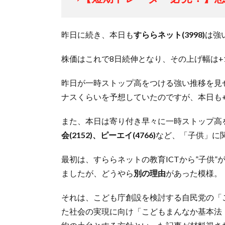
昨日に続き、本日も
すららネット(3998)
は強
株価はこれで8日続伸となり、その上げ幅は+1
昨日が一時ストップ高をつける強い推移を見
ナスくらいを予想していたのですが、本日も+19
また、本日は寄り付き早々に一時ストップ高
会(2152)、ピーエイ(4766)
など、「子供」に
最初は、すららネットの教育ICTから”子供
ましたが、どうやら
別の理由
があった模様。
それは、こども庁創設を検討する自民党の「
た社会の実現に向け「こどもまんなか基本法