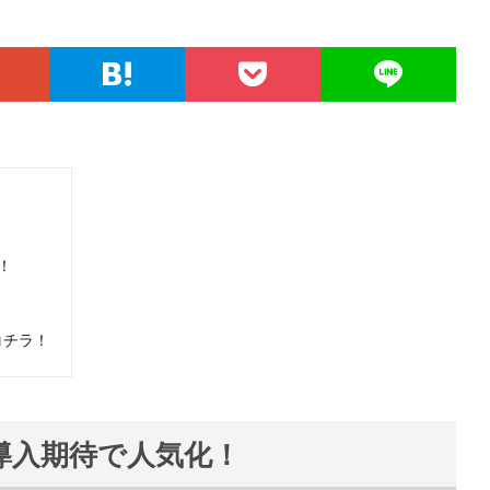
！
コチラ！
名導入期待で人気化！