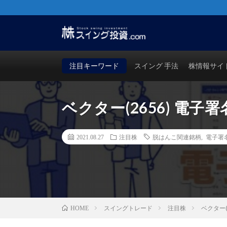
株・FX・先物・ビットコインでも使える！勝つためのス
買い時・売り時も徹底検証！
注目キーワード
スイング 手法
株情報サイ
ベクター(2656) 電
2021.08.27
注目株
脱はんこ関連銘柄
,
電子署
スイングトレード
注目株
ベクター(
HOME