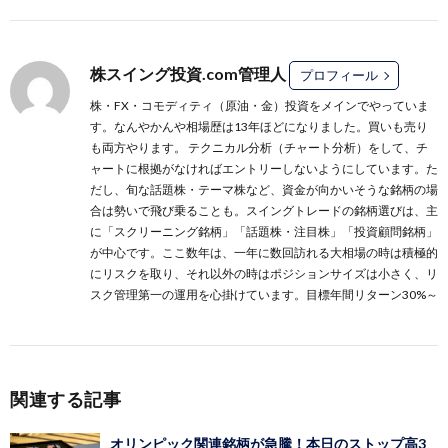
株スイング投資.com管理人
プロフィール
株・FX・コモディティ（原油・金）投資をメインでやっていま
す。なんやかんや相場歴は13年ほどになりました。買いも売り
も両方やります。 テクニカル分析（チャート分析）をして、チ
ャートに根拠がなければエントリーしないようにしています。た
だし、旬な話題株・テーマ株など、資金が向かいそうな銘柄の場
合は勢いで飛び乗ることも。スイングトレードの銘柄選びは、主
に
「スクリーニング銘柄」
「話題株・注目株」
「投資顧問銘柄」
が中心です。ここ数年は、一年に数回訪れる大相場の時は積極的
にリスクを取り、それ以外の時はポジションサイズは小さく、リ
スク管理第一の運用を心掛けています。目標年間リターン30%～
関連する記事
オリンピック関連銘柄が急騰！本日のストップ高3