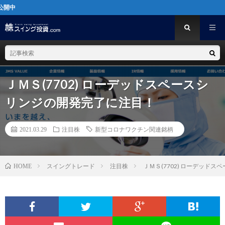
[PR]
ＪＭＳ(7702) ローデッドスペースシ
リンジの開発完了に注目！
2021.03.29
注目株
新型コロナワクチン関連銘柄
スイングトレード
注目株
ＪＭＳ(7702) ローデッド
HOME