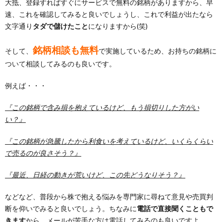
大抵、登録すればすぐにサービスで無料の銘柄がありますから、早
速、これを確認してみると良いでしょうし、これで利益が出たなら
文字通り
タダで儲けたこと
になりますから(笑)
銘柄相談も無料
そして、
で実施しているため、お持ちの銘柄に
ついて相談してみるのも良いです。
例えば・・・
『この銘柄で含み損を抱えているけど、もう損切りした方がい
い？』
『この銘柄が急騰したから利食いを考えているけど、いくらくらい
で売るのが良さそう？』
『最近、日経の動きが荒いけど、この先どうなりそう？』
などなど、普段から株で抱える悩みを専門家に尋ねて意見や売買判
断を仰いでみると良いでしょう。ちなみに
電話で直接聞くこともで
きます
から、メールが苦手な方は電話してみるのも良いですよ。