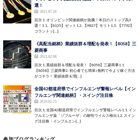
選！
2021.07.26
目次 1. オリンピック関連銘柄が急騰！本日のストップ高3
選！1.1. 【8135】ゼット1.2. 【9837】モリト1.3. 【7792】
コラントッ[…]
《高配当銘柄》業績抜群＆増配を発表！【8058】三
菱商事
2023.02.08
目次 1. 業績抜群＆増配を発表！【8058】三菱商事1.1.
【8058】三菱商事2. 初心者でも簡単♪無料で今より稼ぐ方法
がコチラ！ 業績抜群＆増[…]
全国42都道府県でインフルエンザ警報レベル【イン
フルエンザ関連銘柄】・スイング注目株
2019.01.25
目次 1. 全国42都道府県でインフルエンザ警報レベル1.1. イン
フルエンザ薬「ゾフルーザ」の耐性ウイルス検出1.2. スイン
グ注目株・インフルエン[…]
参加ブログランキング