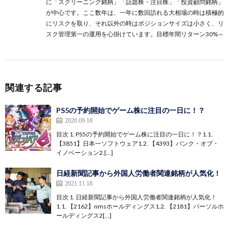
に
「スクリーニング銘柄」
「話題株・注目株」
「投資顧問銘柄」
が中心です。ここ数年は、一年に数回訪れる大相場の時は積極的
にリスクを取り、それ以外の時はポジションサイズは小さく、リ
スク管理第一の運用を心掛けています。目標年間リターン30%～
関連する記事
PS5の予約開始でゲーム株に注目の一日に！？
2020.09.18
目次 1. PS5の予約開始でゲーム株に注目の一日に！？1.1.
【3851】日本一ソフトウェア1.2. 【4393】バンク・オブ・
イノベーション2.[…]
日経新聞記事から外国人労働者関連銘柄が人気化！
2021.11.18
目次 1. 日経新聞記事から外国人労働者関連銘柄が人気化！
1.1. 【2162】nmsホールディングス1.2. 【2181】パーソルホ
ールディングス2[…]