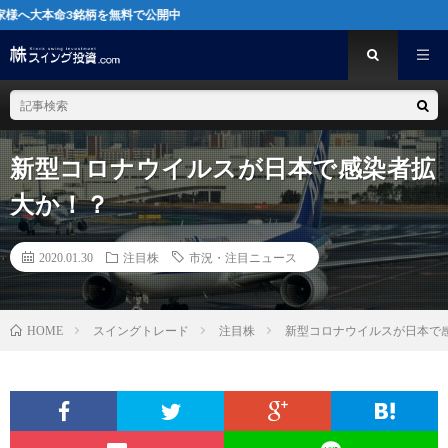
銘柄を無料で公開中
新型コロナウイルスが日本で感染者拡
大か！？
2020.01.30
注目株
市況・注目ニュース
スイングトレード
注目株
新型コロナウイルスが日本で
HOME