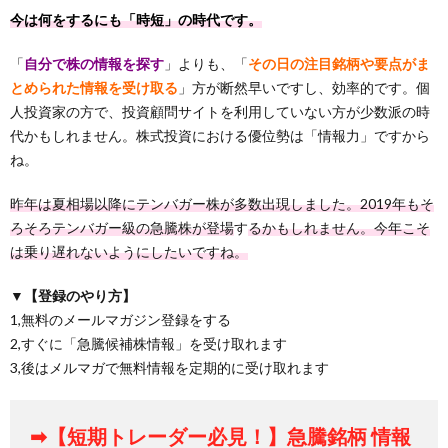
今は何をするにも「時短」の時代です。
「
自分で株の情報を探す
」よりも、「
その日の注目銘柄や要点がま
とめられた情報を受け取る
」方が断然早いですし、効率的です。個
人投資家の方で、投資顧問サイトを利用していない方が少数派の時
代かもしれません。株式投資における優位勢は「情報力」ですから
ね。
昨年は夏相場以降にテンバガー株が多数出現しました。2019年もそ
ろそろテンバガー級の急騰株が登場
す
るかもしれません。今年こそ
は乗り遅れないようにしたいですね。
▼【登録のやり方】
1,無料のメールマガジン登録をする
2,すぐに「急騰候補株情報」を受け取れます
3,後はメルマガで無料情報を定期的に受け取れます
➡【短期トレーダー必見！】急騰銘柄 情報