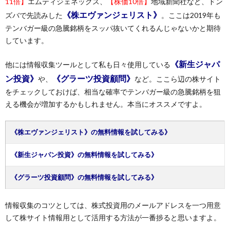
11倍】
エムティジェネックス、
【株価10倍】
地域新聞社など、ドン
《株エヴァンジェリスト》
ズバで先読みした
。ここは2019年も
テンバガー級の急騰銘柄をスッパ抜いてくれるんじゃないかと期待
しています。
《新生ジャパ
他には情報収集ツールとして私も日々使用している
ン投資》
《グラーツ投資顧問》
や、
など。ここら辺の株サイト
をチェックしておけば、相当な確率でテンバガー級の急騰銘柄を狙
える機会が増加するかもしれません。本当にオススメですよ。
《株エヴァンジェリスト》の無料情報を試してみる》
《新生ジャパン投資》の無料情報を試してみる》
《グラーツ投資顧問》の無料情報を試してみる》
情報収集のコツとしては、株式投資用のメールアドレスを一つ用意
して株サイト情報用として活用する方法が一番捗ると思いますよ。