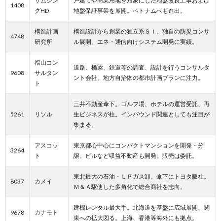
サムシン
戸建てや商業用地を対象にした地盤改良工事および
1408
グHD
地盤保証事業を展開。ベトナムへも進出。
構造計画
構造設計から創業の独立系ＳＩ。独自の防災コンサ
4748
研究所
ル展開。エネ・通信向けシステム開発に実績。
福山コン
道路、橋梁、鉄道等の調査、設計を行うコンサルタ
9608
サルタン
ント会社。地方自治体の都市計画プランに注力。
ト
三井不動産傘下。ゴルフ場、ホテルの運営受託、再
5261
リソル
生ビジネスが柱。インバウンド関連としても注目が
集まる。
アスコッ
東京都心中心にコンパクトマンションを開発・分
3264
ト
譲。ビルなど収益不動産も開発。販売は委託。
東北最大の石油・ＬＰガス卸。傘下にトヨタ販社。
8037
カメイ
Ｍ＆Ａ駆使した多角化で総合商社を志向。
建機レンタル最大手。北海道を基盤に広域展開、関
9678
カナモト
東への拡大図る。上海、香港等海外にも拠点。