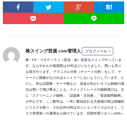
株スイング投資.com管理人
プロフィール
株・FX・コモディティ（原油・金）投資をメインでやっていま
す。なんやかんや相場歴は13年ほどになりました。買いも売り
も両方やります。 テクニカル分析（チャート分析）をして、チ
ャートに根拠がなければエントリーしないようにしています。た
だし、旬な話題株・テーマ株など、資金が向かいそうな銘柄の場
合は勢いで飛び乗ることも。スイングトレードの銘柄選びは、主
に
「スクリーニング銘柄」
「話題株・注目株」
「投資顧問銘柄」
が中心です。ここ数年は、一年に数回訪れる大相場の時は積極的
にリスクを取り、それ以外の時はポジションサイズは小さく、リ
スク管理第一の運用を心掛けています。目標年間リターン30%～