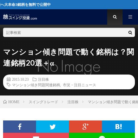
銘柄を無料で公開中
マンション傾き問題で動く銘柄は？関
連銘柄20選＋α
2015.10.23
注目株
マンション傾き問題関連銘柄
,
市況・注目ニュース
スイングトレード
注目株
マンション傾き問題で動く銘柄
HOME