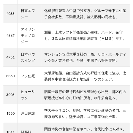
日東エフ
化成肥料製造の中堅で独立系。グループ傘下に生産
4033
シー
子会社多数。不動産賃貸、輸入肥料の商社も。
アイサン
測量、土木ソフト開発販売が主柱。ハード、保守
4667
テクノロ
も。３次元位置情報移動計測装置（ＭＭＳ）注力。
ジー
日本ハウ
マンション管理大手３社の一角。リロ・ホールディ
4781
ズイング
ング等と業務提携。台湾、中国でも管理展開。
大阪府地盤。自由設計方式の戸建て住宅に強み。改
8860
フジ住宅
装付き中古住宅販売も地域断トツのシェア。
ヒューリ
旧富士銀行の銀行店舗ビル管理から出発。都区内の
3003
ック
駅近接ビル中心に好物件所有、物件多角化へ。
準大手ゼネコン。病院、学校に強い建築の名門。三
1860
戸田建設
菱系顧客多い。堅実経営。コア事業強化推進。
関西本拠の老舗中堅ゼネコン。官民比率は４対６、
1811
錢高組