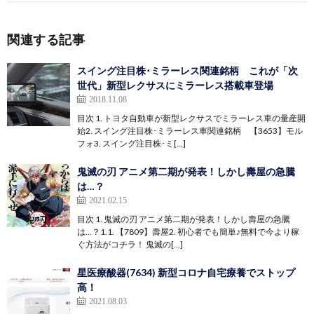
関連する記事
スイング注目株･ミラーレス関連銘柄 これが「次
世代」新型レクサスにミラーレス搭載車登場
2018.11.08
目次 1. トヨタ自動車が新型レクサスでミラーレス車の量産開
始2. スイング注目株･ミラーレス車関連銘柄 【3653】モル
フォ3. スイング注目株･ミ[…]
鬼滅の刃 アニメ第二期が発表！しかし壽屋の急騰
は…？
2021.02.15
目次 1. 鬼滅の刃 アニメ第二期が発表！しかし壽屋の急騰
は…？1.1. 【7809】壽屋2. 初心者でも簡単♪無料で今より稼
ぐ方法がコチラ！ 鬼滅の[…]
星医療酸器(7634) 新型コロナ自宅療養でストップ
高！
2021.08.03