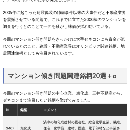
2005年に起こった耐震偽装の姉歯事件以来の大事件だと不動産業界
を震撼させている問題で、これまでに立てた3000棟のマンションを
調査を行うとのことで一面を騒がし株価が揺れ動いている。
今回のマンション傾き問題をきっかけに大手ゼネコンにも資金が流
れているとのこと。建設・不動産業界はオリンピック関連銘柄、地
震関連銘柄としても注目されています。
マンション傾き問題関連銘柄20選＋α
今回のマンション傾き問題の中心企業、旭化成、三井不動産から、
ゼネコンまで注目したい銘柄を挙げてみました。
№
銘柄
コメント
渦中の旭化成建材の親会社。総合化学企業。繊維、
3407
旭化成
住宅、化学品、建材、医療、電子部材など事業多