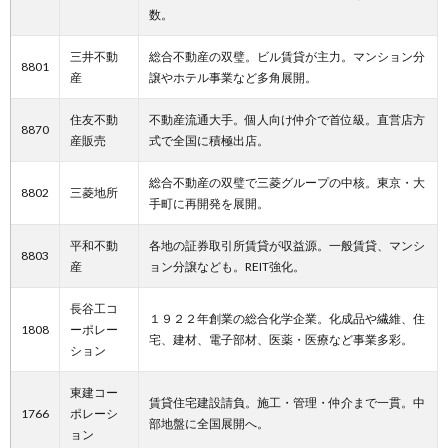
数。
三井不動
総合不動産の双璧。ビル賃貸が主力。マンション分
8801
産
譲やホテル事業など多角展開。
住友不動
不動産流通大手。個人向け仲介で首位級。直営店方
8870
産販売
式で全国に積極出店。
総合不動産の双璧で三菱グループの中核。東京・大
8802
三菱地所
手町に再開発を展開。
平和不動
各地の証券取引所賃貸が収益源。一般賃貸、マンシ
8803
産
ョン分譲なども。REIT強化。
長谷工コ
１９２２年創業の総合化学企業。化成品や繊維、住
1808
ーポレー
宅、建材、電子部材、医薬・医療など事業多彩。
ション
東建コー
賃貸住宅建設請負。施工・管理・仲介まで一貫。中
1766
ポレーシ
部地盤に全国展開へ。
ョン