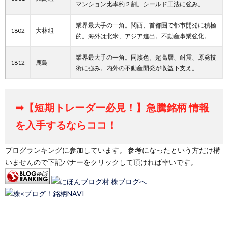
マンション比率約２割。シールド工法に強み。
業界最大手の一角。関西、首都圏で都市開発に積極
1802
大林組
的。海外は北米、アジア進出。不動産事業強化。
業界最大手の一角。同族色。超高層、耐震、原発技
1812
鹿島
術に強み。内外の不動産開発が収益下支え。
➡【短期トレーダー必見！】急騰銘柄 情報
を入手するならココ！
ブログランキングに参加しています。 参考になったという方だけ構
いませんので下記バナーをクリックして頂ければ幸いです。