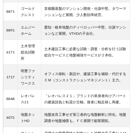
ゴールド
首都圏基盤のマンション開発・分譲中堅。タワーマ
8871
クレスト
ンションなど展開。少人数効率経営。
エムジー
愛知・岐阜地盤のディベロッパー中堅。分譲マンシ
8891
ホーム
ョンなど展開。VTHDの子会社。
土木管理
土木建設工事に必要な試験・調査・分析を行う試験
6171
総合試験
総合サービスと地盤補強サービスが２本柱。
所
明豊ファ
オフィス移転・新設や、建築工事を補助・代行する
1717
シリティ
ＣＭ（コンストラクションマネジメント）主力。
ワークス
レオパレ
「レオパレス２１」ブランドの単身者向けアパート
8848
ス21
の建築請負と転貸が主軸。後者に軸足移し再建。
地盤ネッ
地盤改良工事せず第三者的な地盤解析に特化。地盤
6072
トHD
調査や地盤補償も。ＦＣ展開で顧客開拓。