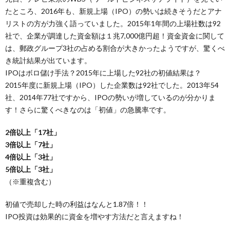
たところ、2016年も、新規上場（IPO）の勢いは続きそうだとアナ
リストの方が力強く語っていました。2015年1年間の上場社数は92
社で、企業が調達した資金額は１兆7,000億円超！資金資金に関して
は、郵政グループ3社の占める割合が大きかったようですが、驚くべ
き統計結果が出ています。
IPOはボロ儲け手法？2015年に上場した92社の初値結果は？
2015年度に新規上場（IPO）した企業数は92社でした。2013年54
社、2014年77社ですから、IPOの勢いが増しているのが分かりま
す！さらに驚くべきなのは「初値」の急騰率です。
2倍以上「17社」
3倍以上「7社」
4倍以上「3社」
5倍以上「3社」
（※重複含む）
初値で売却した時の利益はなんと1.87倍！！
IPO投資は効果的に資金を増やす方法だと言えますね！