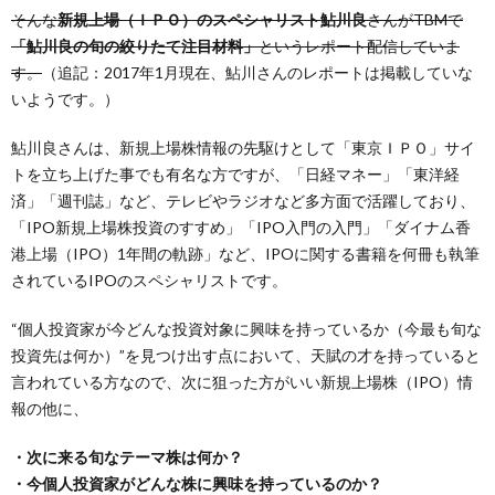
そんな
新規上場（ＩＰＯ）のスペシャリスト鮎川良
さんがTBMで
「鮎川良の旬の絞りたて注目材料」
というレポート配信していま
す。
（追記：2017年1月現在、鮎川さんのレポートは掲載していな
いようです。）
鮎川良さんは、新規上場株情報の先駆けとして「東京ＩＰＯ」サイ
トを立ち上げた事でも有名な方ですが、「日経マネー」「東洋経
済」「週刊誌」など、テレビやラジオなど多方面で活躍しており、
「IPO新規上場株投資のすすめ」「IPO入門の入門」「ダイナム香
港上場（IPO）1年間の軌跡」など、IPOに関する書籍を何冊も執筆
されているIPOのスペシャリストです。
“個人投資家が今どんな投資対象に興味を持っているか（今最も旬な
投資先は何か）”を見つけ出す点において、天賦の才を持っていると
言われている方
なので、次に狙った方がいい新規上場株（IPO）情
報の他に、
・次に来る旬なテーマ株は何か？
・今個人投資家がどんな株に興味を持っているのか？