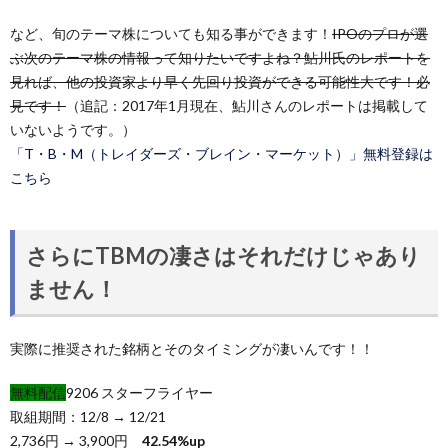
など、旬のテーマ株についても知る事ができます！
IPOのプロが選
ぶ次のテーマ株の情報って知りたいですよね？鮎川氏のレポートを
見れば、他の投資家より早く先回り投資ができる可能性大です！必
見です！
（追記：2017年1月現在、鮎川さんのレポートは掲載して
いないようです。）
「T・B・M（トレイダーズ・ブレイン・マーケット）」無料登録は
こちら
さらにTBMの凄さはそれだけじゃあり
ません！
実際に推奨された銘柄とそのタイミングが凄いんです！！
無料配信
9206 スターフライヤー
取組期間：12/8 → 12/21
2,736円 → 3,900円
42.54%up