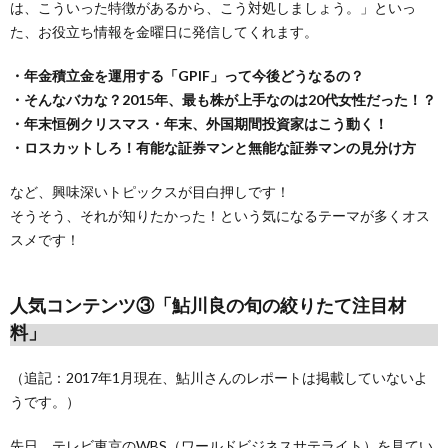
は、こういった特徴があるから、こう対処しましょう。」といっ
た、お役立ち情報を金曜日に発信してくれます。
・年金積立金を運用する「GPIF」って今後どうなるの？
・そんなバカな？2015年、最も株が上手なのは20代女性だった！？
・年末恒例クリスマス・年末、外国期間投資家はこう動く！
・ロスカットしろ！有能な証券マンと無能な証券マンの見分け方
など、興味深いトピックスが目白押しです！
そうそう、それが知りたかった！という気になるテーマが多くオス
スメです！
人気コンテンツ③「鮎川良の旬の絞りたて注目材
料」
（追記：2017年1月現在、鮎川さんのレポートは掲載していないよ
うです。）
先日、テレビ東京のWBS（ワールドビジネスサテライト）を見てい