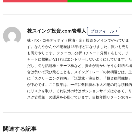
株スイング投資.com管理人
プロフィール
株・FX・コモディティ（原油・金）投資をメインでやっていま
す。なんやかんや相場歴は13年ほどになりました。買いも売り
も両方やります。 テクニカル分析（チャート分析）をして、チ
ャートに根拠がなければエントリーしないようにしています。た
だし、旬な話題株・テーマ株など、資金が向かいそうな銘柄の場
合は勢いで飛び乗ることも。スイングトレードの銘柄選びは、主
に
「スクリーニング銘柄」
「話題株・注目株」
「投資顧問銘柄」
が中心です。ここ数年は、一年に数回訪れる大相場の時は積極的
にリスクを取り、それ以外の時はポジションサイズは小さく、リ
スク管理第一の運用を心掛けています。目標年間リターン30%～
関連する記事