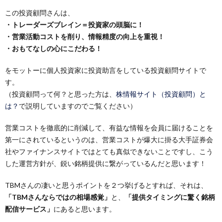
この投資顧問さんは、
・トレーダーズブレイン＝投資家の頭脳に！
・営業活動コストを削り、情報精度の向上を重視！
・おもてなしの心にこだわる！
をモットーに個人投資家に投資助言をしている投資顧問サイトで
す。
（投資顧問って何？と思った方は、
株情報サイト（投資顧問）と
は？
で説明していますのでご覧ください）
営業コストを徹底的に削減して、有益な情報を会員に届けることを
第一にされているというのは、営業コストが爆大に掛る大手証券会
社やファイナンスサイトではとても真似できないことですし、こう
した運営方針が、
鋭い銘柄提供
に繋がっているんだと思います！
TBMさんの凄いと思うポイントを２つ挙げるとすれば、それは、
「TBMさんならではの相場感覚」
と、
「提供タイミングに驚く銘柄
配信サービス」
にあると思います。