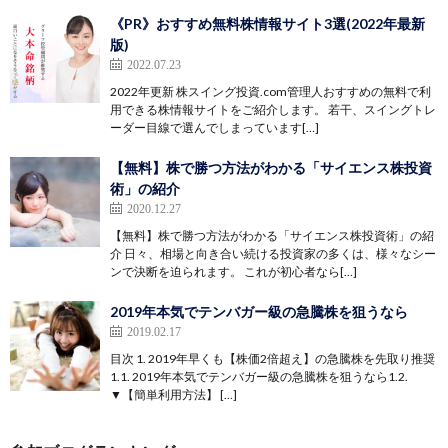
《PR》おすすめ無料株情報サイト3選(2022年最新
版)
2022.07.23
2022年更新 株スイング投資.com管理人おすすめの無料で利
用できる株情報サイトをご紹介します。 若干、スイングトレ
ーダー目線で選んでしまっています[…]
【無料】株で勝つ方法がわかる「サイエンス株投資
術」の紹介
2020.12.27
【無料】株で勝つ方法がわかる「サイエンス株投資術」の紹
介 日々、相場と向き合い続ける投資家の多くは、様々なシー
ンで決断を迫られます。 これが初心者なら[…]
2019年本気でテンバガー級の急騰株を狙うなら
2019.02.17
目次 1. 2019年早くも【株価2倍超え】の急騰株を先取り推奨
1.1. 2019年本気でテンバガー級の急騰株を狙うなら1.2.
▼【簡単利用方法】 […]