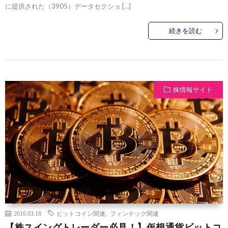
に提供された（3905）データセクショ […]
続きを読む
株情報サイト
2016.03.18
ビットコイン関連
,
フィンテック関連
【株スイングトレーダー必見！】仮想通貨ビットコ