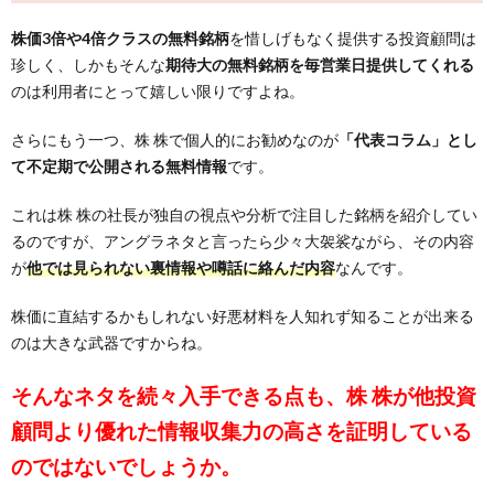
株価3倍や4倍クラスの無料銘柄
を惜しげもなく提供する投資顧問は
珍しく、しかもそんな
期待大の無料銘柄を毎営業日提供してくれる
のは利用者にとって嬉しい限りですよね。
さらにもう一つ、株 株で個人的にお勧めなのが
「代表コラム」とし
て不定期で公開される無料情報
です。
これは株 株の社長が独自の視点や分析で注目した銘柄を紹介してい
るのですが、アングラネタと言ったら少々大袈裟ながら、その内容
が
他では見られない裏情報や噂話に絡んだ内容
なんです。
株価に直結するかもしれない好悪材料を人知れず知ることが出来る
のは大きな武器ですからね。
そんなネタを続々入手できる点も、株 株が他投資
顧問より優れた情報収集力の高さを証明している
のではないでしょうか。