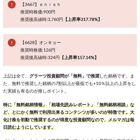
【3667】ｅｎｉｓｈ
推奨時株価:900円
推奨後高値時:3,760円
【上昇率317.78%】
【6628】オンキョー
推奨時株価:126円
推奨後高値時:324円
【上昇率157.14%】
上記は全て、
グラーツ投資顧問が「無料」で推奨
した銘柄です。ま
た、無料で推奨した銘柄の7割以上が最低でも+10％以上の上昇をし
た実績も有るのが推しポイント。
特に「無料銘柄情報」「相場先読みレポート」「無料銘柄相談」な
ど、とにかく無料で利用出来るコンテンツが多いのが特徴です。大
化け株を初動で推奨するのが得意な投資顧問なので、メルマガは毎
日読むようにしています。