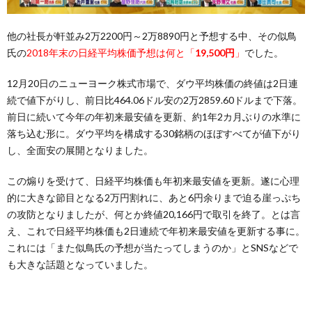
他の社長が軒並み2万2200円～2万8890円と予想する中、その似鳥
氏の
2018年末の日経平均株価予想は何と「
19,500円
」
でした。
12月20日のニューヨーク株式市場で、ダウ平均株価の終値は2日連
続で値下がりし、前日比464.06ドル安の2万2859.60ドルまで下落。
前日に続いて今年の年初来最安値を更新、約1年2カ月ぶりの水準に
落ち込む形に。ダウ平均を構成する30銘柄のほぼすべてが値下がり
し、全面安の展開となりました。
この煽りを受けて、日経平均株価も年初来最安値を更新。遂に心理
的に大きな節目となる2万円割れに、あと6円余りまで迫る崖っぷち
の攻防となりましたが、何とか終値20,166円で取引を終了。とは言
え、これで日経平均株価も2日連続で年初来最安値を更新する事に。
これには「また似鳥氏の予想が当たってしまうのか」とSNSなどで
も大きな話題となっていました。