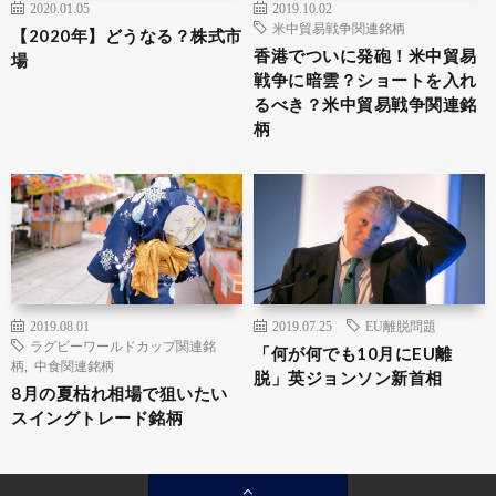
2020.01.05
2019.10.02
米中貿易戦争関連銘柄
【2020年】どうなる？株式市
香港でついに発砲！米中貿易
場
戦争に暗雲？ショートを入れ
るべき？米中貿易戦争関連銘
柄
2019.08.01
2019.07.25
EU離脱問題
ラグビーワールドカップ関連銘
「何が何でも10月にEU離
柄
,
中食関連銘柄
脱」英ジョンソン新首相
8月の夏枯れ相場で狙いたい
スイングトレード銘柄