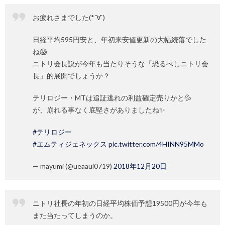
お疲れさまでした(*´∀`)
日経平均595円安と、年初来安値更新の大幅続落でした
ね😱
ニトリ会長説が今年も当たりそうな「恐るべしニトリ会
長」的展開でしょうか？
テリロジー・MTは追証逃れの利益確定売りかと💦
が、崩れる事なく底堅さがありましたね✨
#テリロジー
#エムティジェネックス
pic.twitter.com/4HINN95MMo
— mayumi (@ueaaui0719)
2018年12月20日
ニトリ社長の年初の日経平均株価予想19500円が今年も
また当たってしまうのか。