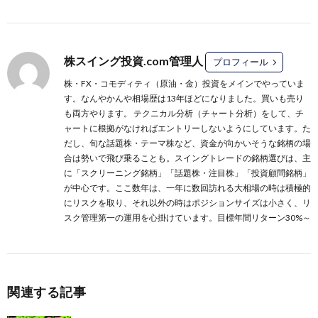
株スイング投資.com管理人
プロフィール
株・FX・コモディティ（原油・金）投資をメインでやっていま
す。なんやかんや相場歴は13年ほどになりました。買いも売り
も両方やります。 テクニカル分析（チャート分析）をして、チ
ャートに根拠がなければエントリーしないようにしています。た
だし、旬な話題株・テーマ株など、資金が向かいそうな銘柄の場
合は勢いで飛び乗ることも。スイングトレードの銘柄選びは、主
に
「スクリーニング銘柄」
「話題株・注目株」
「投資顧問銘柄」
が中心です。ここ数年は、一年に数回訪れる大相場の時は積極的
にリスクを取り、それ以外の時はポジションサイズは小さく、リ
スク管理第一の運用を心掛けています。目標年間リターン30%～
関連する記事