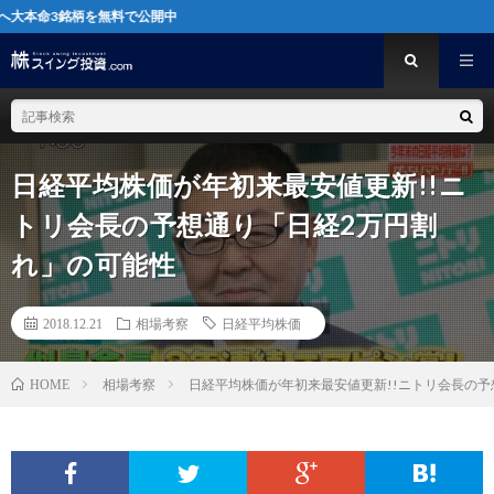
柄を無料で公開中
日経平均株価が年初来最安値更新!!ニ
トリ会長の予想通り「日経2万円割
れ」の可能性
2018.12.21
相場考察
日経平均株価
相場考察
日経平均株価が年初来最安値更新!!ニトリ会長の予
HOME