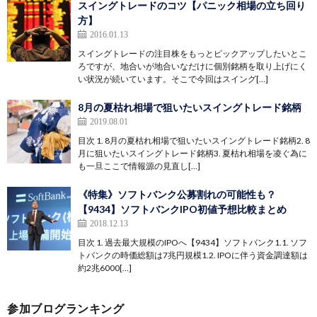
スイングトレードのコツ【パニック相場の立ち回り
方】
2016.01.13
スイングトレードの注目株をもっとピックアップしたいとこ
ろですが、地合いが地合いなだけに個別銘柄を取り上げにく
い状況が続いています。そこで今回はスイング[…]
8月の夏枯れ相場で狙いたいスイングトレード銘柄
2019.08.01
目次 1. 8月の夏枯れ相場で狙いたいスイングトレード銘柄2. 8
月に狙いたいスイングトレード銘柄3. 夏枯れ相場を凌ぐ為に
も一旦ここで情報源の見直し[…]
《特集》ソフトバンク公募割れの可能性も？
【9434】ソフトバンクIPO初値予想比較まとめ
2018.12.13
目次 1. 過去最大規模のIPOへ【9434】ソフトバンク1.1. ソフ
トバンクの時価総額は7兆円規模1.2. IPOに伴う資金調達額は
約2兆6000[…]
参加ブログランキング