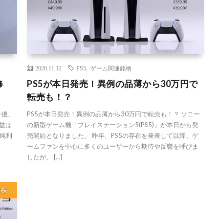
2020.11.12
PS5
,
ゲーム関連銘柄
修
PS5が本日発売！異例の品薄から30万円で
転売も！？
け後、
PS5が本日発売！異例の品薄から30万円で転売も！？ ソニー
利益は
の新型ゲーム機「プレイステーション5(PS5)」が本日から発
、純利
売開始となりました。 昨年、PS5の存在を発表して以降、ゲ
ームファンを中心に多くのユーザーから期待や反響を呼びま
したが、 […]
目株