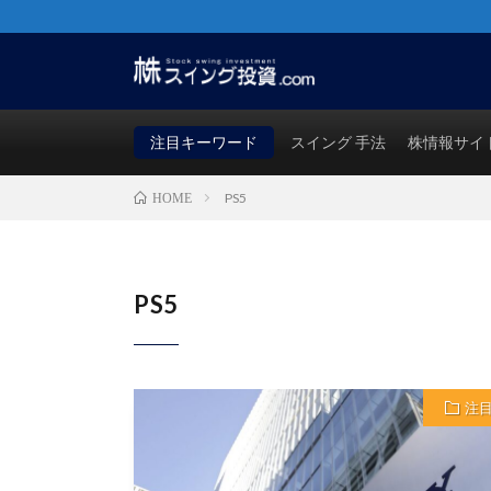
株・FX・先物・ビットコインでも使える！勝つためのス
買い時・売り時も徹底検証！
注目キーワード
スイング 手法
株情報サイ
PS5
HOME
PS5
注