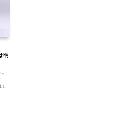
約は明
)から！
下
まし