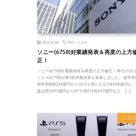
2021.02.04
PS5
,
ソニー
ソニー(6758)好業績発表＆再度の上方
正！
ソニー(6758)好業績発表＆再度の上方修正！ 昨日の引
ソニー(6758)が第3四半期決算を発表しました。 経常
前年同期8034億円から36.5％増となる1兆968億円に
益は同5695億円から87％増の1兆647億円など、 […]
注