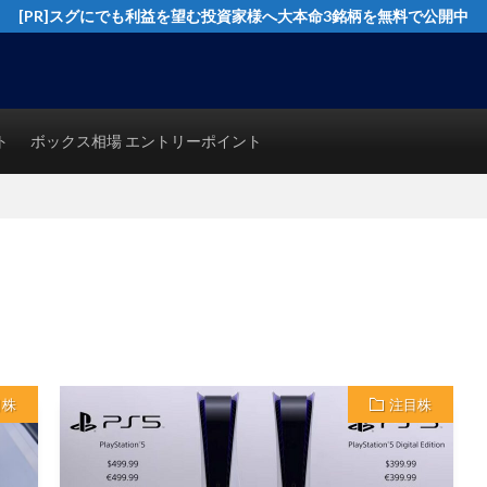
[PR]スグにでも利益を望む投資家様へ大本命3銘柄を無料で公開中
イングトレード実践テクニックを公開！猿でも分かるシンプルテクニカル分析で
ト
ボックス相場 エントリーポイント
目株
注目株