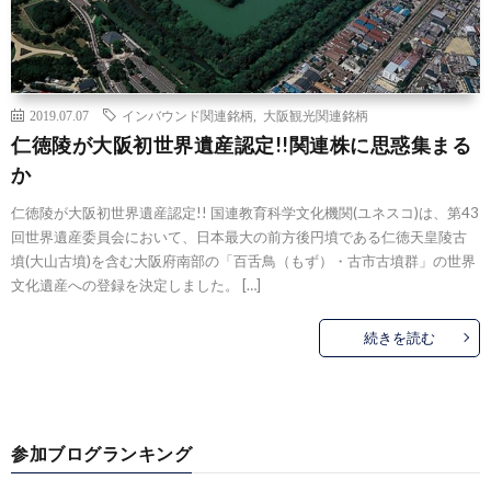
2019.07.07
インバウンド関連銘柄
,
大阪観光関連銘柄
仁徳陵が大阪初世界遺産認定!!関連株に思惑集まる
か
仁徳陵が大阪初世界遺産認定!! 国連教育科学文化機関(ユネスコ)は、第43
回世界遺産委員会において、日本最大の前方後円墳である仁徳天皇陵古
墳(大山古墳)を含む大阪府南部の「百舌鳥（もず）・古市古墳群」の世界
文化遺産への登録を決定しました。 […]
続きを読む
参加ブログランキング