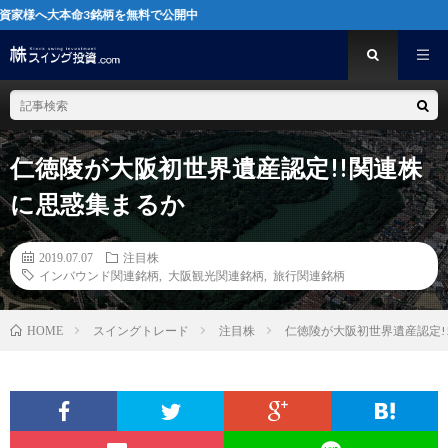
命3銘柄を無料で公開中
仁徳陵が大阪初世界遺産認定!!関連株
に思惑集まるか
2019.07.07
注目株
インバウンド関連銘柄
,
大阪観光関連銘柄
,
旅行関連銘柄
スイングトレード
注目株
仁徳陵が大阪初世界遺産認定!
HOME