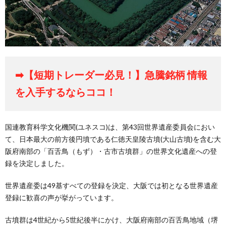
➡【短期トレーダー必見！】急騰銘柄 情報
を入手するならココ！
国連教育科学文化機関(ユネスコ)は、第43回世界遺産委員会におい
て、日本最大の前方後円墳である仁徳天皇陵古墳(大山古墳)を含む大
阪府南部の「百舌鳥（もず）・古市古墳群」の世界文化遺産への登
録を決定しました。
世界遺産委は49基すべての登録を決定、大阪では初となる世界遺産
登録に歓喜の声が挙がっています。
古墳群は4世紀から5世紀後半にかけ、大阪府南部の百舌鳥地域（堺