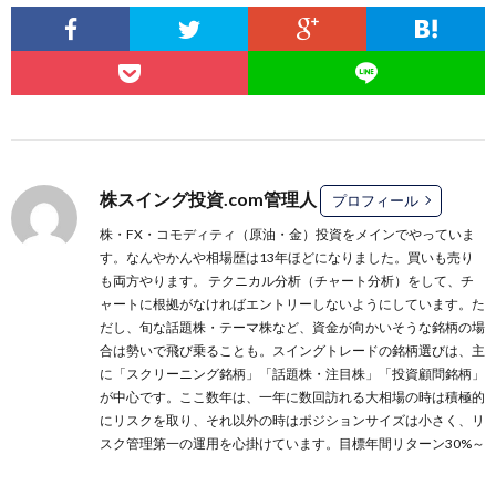
株スイング投資.com管理人
プロフィール
株・FX・コモディティ（原油・金）投資をメインでやっていま
す。なんやかんや相場歴は13年ほどになりました。買いも売り
も両方やります。 テクニカル分析（チャート分析）をして、チ
ャートに根拠がなければエントリーしないようにしています。た
だし、旬な話題株・テーマ株など、資金が向かいそうな銘柄の場
合は勢いで飛び乗ることも。スイングトレードの銘柄選びは、主
に
「スクリーニング銘柄」
「話題株・注目株」
「投資顧問銘柄」
が中心です。ここ数年は、一年に数回訪れる大相場の時は積極的
にリスクを取り、それ以外の時はポジションサイズは小さく、リ
スク管理第一の運用を心掛けています。目標年間リターン30%～