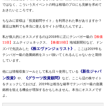
ではなく、こういう大イベントの時は相場のプロにも見解を求めて
おきたいところです。
ちなみに皆様は「投資顧問サイト」を利用された事がありますか？
最近は無料でも本当に使えるサイトが増えたんですよ。
私が個人的にオススメするのは2018年に正にテンバガー級の
【株価
11倍】
エムティジェネックス、
【株価10倍】
地域新聞社など、ドン
《株エヴァンジェリスト》
ズバで先読みした
。ここは2019年も
テンバガー級の急騰銘柄をスッパ抜いてくれるんじゃないかと期待
しています。
《新生ジャパ
他には情報収集ツールとして私も日々使用している
ン投資》
《グラーツ投資顧問》
や、
など。ここら辺の株サイト
をチェックしておけば、2019年は相当な確率でテンバガー級の急騰
銘柄を狙える機会が増加するかもしれません。本当にオススメです
よ。