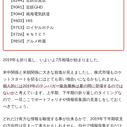
【8244】近鉄百貨店
【9041】近鉄GHD
【9044】南海電気鉄道
【9603】HIS
【9713】ロイヤルホテル
【9726】ＫＮＴＣＴ
【9850】グルメ杵屋
2019年も折り返し、いよいよ7月相場が始まりました。
米中関係と米朝関係に大きな前進が見えましたし、株式市場もロケ
ットスタートを切るにはとても良い地合いになるかもしれません。
個人的には2019年のテンバガー級急騰株は夏の間に登場するのでは
ないか
と考えています。上半期、下半期の折り返しのタイミングな
ので、一旦ここでポートフォリオや情報収集源の見直しをしておく
べきでしょう。
どれだけ有力な情報を駆使する事が出来るかで、2019年下半期収支
の方向性は定まって来るかもしれません。自分で情報収集するだけ