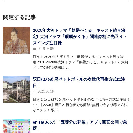
関連する記事
2020年大河ドラマ「麒麟がくる」キャスト続々決
定!!大河ドラマ「麒麟がくる」関連銘柄に先回り・
スイング注目株
2019.03.09
目次 1. 2020年大河ドラマ「麒麟がくる」キャスト続々決
定!!1.1. 2020年大河ドラマ「麒麟がくる」キャスト1.2. 大河
ドラマの経済効果は[…]
双日(2768) 廃ペットボトルの次世代再生方式に注
目！
2021.03.18
目次 1. 双日(2768) 廃ペットボトルの次世代再生方式に注目！
1.1. 【2768】双日2. 初心者でも簡単♪無料で今より稼ぐ方法
がコチラ！ 双[…]
enish(3667) 「五等分の花嫁」アプリ画面公開で急
落！