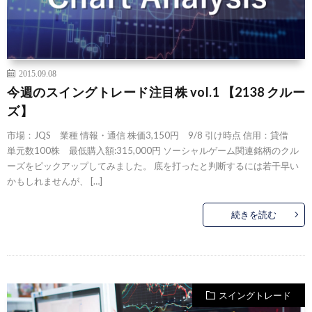
2015.09.08
今週のスイングトレード注目株 vol.1 【2138 クルー
ズ】
市場：JQS 業種 情報・通信 株価3,150円 9/8 引け時点 信用：貸借
単元数100株 最低購入額:315,000円 ソーシャルゲーム関連銘柄のクル
ーズをピックアップしてみました。 底を打ったと判断するには若干早い
かもしれませんが、 […]
続きを読む
スイングトレード