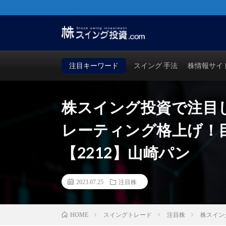
株・FX・先物・ビットコインでも使える！勝つためのス
買い時・売り時も徹底検証！
注目キーワード
スイング 手法
株情報サイ
株スイング投資で注目
レーティング格上げ！目標
【2212】山崎パン
2023.07.25
注目株
スイングトレード
注目株
株スイン
HOME