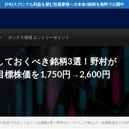
[PR]スグにでも利益を望む投資家様へ大本命3銘柄を無料で公開中
イングトレード実践テクニックを公開！猿でも分かるシンプルテクニカル分析で
ト
ボックス相場 エントリーポイント
しておくべき銘柄3選！野村が
株価を1,750円→2,600円
グ投資で注目しておくべき銘柄3選！野村がレーティング格上げ！目標株価を1,750円→