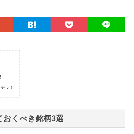
選
コチラ！
ておくべき銘柄3選