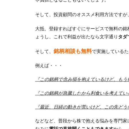
そして、投資顧問のオススメ利用方法ですが
大抵、登録すればすぐにサービスで無料の銘
ょうし、これで利益が出たなら文字通り
タダ
銘柄相談も無料
そして、
で実施しているた
例えば・・・
『この銘柄で含み損を抱えているけど、もう
『この銘柄が急騰したから利食いを考えてい
『最近、日経の動きが荒いけど、この先どう
などなど、普段から株で抱える悩みを専門家
なみに
電話で直接聞くこともできます
から、