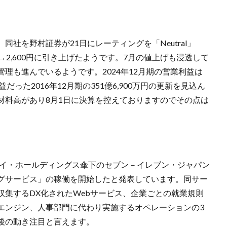
社を野村証券が21日にレーティングを「Neutral」
円→2,600円に引き上げたようです。7月の値上げも浸透して
理も進んでいるようです。2024年12月期の営業利益は
益だった2016年12月期の351億6,900万円の更新を見込ん
材料高があり8月1日に決算を控えておりますのでその点は
アイ・ホールディングス傘下のセブン－イレブン・ジャパン
グサービス」の稼働を開始したと発表しています。同サー
集するDX化されたWebサービス、企業ごとの就業規則
エンジン、人事部門に代わり実施するオペレーションの3
後の動き注目と言えます。