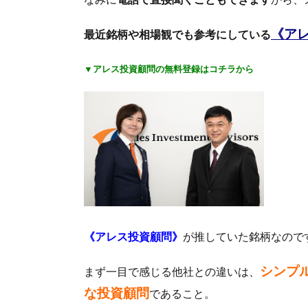
《ア
最近銘柄や相場観でも参考にしている
▼アレス投資顧問の無料登録はコチラから
《
アレス投資顧問
》
が推していた銘柄なので
シンプ
まず一目で感じる他社との違いは、
な投資顧問
であること。