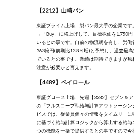
【2212】山崎パン
東証プライム上場、製パン最大手の企業です。同
→「Buy」に格上げして、目標株価を1,750
いるとの事です。自前の物流網を有し、労働管
363億円(前期比13.8％増)と予想し、過去最高
でいるとの事です。業績は期待できますが原
注意が必要かと言えます。
【4489】ペイロール
東証グロース上場、先週【3382】セブン＆
の「フルスコープ型給与計算アウトソーシン
ビスでは、従業員個々の情報をタイムリーに収
に基づく給与計算ロジックから算出する給与
つの機能を一括で提供するとの事ですので今