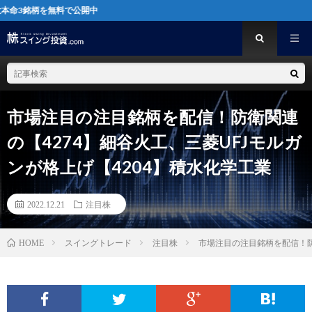
料で公開中
市場注目の注目銘柄を配信！防衛関連
の【4274】細谷火工、三菱UFJモルガ
ンが格上げ【4204】積水化学工業
2022.12.21
注目株
スイングトレード
注目株
市場注目の注目銘柄を配信！防
HOME