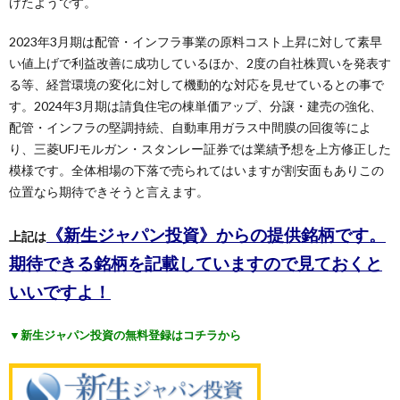
げたようです。
2023年3月期は配管・インフラ事業の原料コスト上昇に対して素早
い値上げで利益改善に成功しているほか、2度の自社株買いを発表す
る等、経営環境の変化に対して機動的な対応を見せているとの事で
す。2024年3月期は請負住宅の棟単価アップ、分譲・建売の強化、
配管・インフラの堅調持続、自動車用ガラス中間膜の回復等によ
り、三菱UFJモルガン・スタンレー証券では業績予想を上方修正した
模様です。全体相場の下落で売られてはいますが割安面もありこの
位置なら期待できそうと言えます。
《新生ジャパン投資》からの提供銘柄です。
上記は
期待できる銘柄を記載していますので見ておくと
いいですよ！
▼新生ジャパン投資の無料登録はコチラから