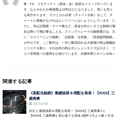
株・FX・コモディティ（原油・金）投資をメインでやっていま
す。なんやかんや相場歴は13年ほどになりました。買いも売り
も両方やります。 テクニカル分析（チャート分析）をして、チ
ャートに根拠がなければエントリーしないようにしています。た
だし、旬な話題株・テーマ株など、資金が向かいそうな銘柄の場
合は勢いで飛び乗ることも。スイングトレードの銘柄選びは、主
に
「スクリーニング銘柄」
「話題株・注目株」
「投資顧問銘柄」
が中心です。ここ数年は、一年に数回訪れる大相場の時は積極的
にリスクを取り、それ以外の時はポジションサイズは小さく、リ
スク管理第一の運用を心掛けています。目標年間リターン30%～
関連する記事
《高配当銘柄》業績抜群＆増配を発表！【8058】三
菱商事
2023.02.08
目次 1. 業績抜群＆増配を発表！【8058】三菱商事1.1.
【8058】三菱商事2. 初心者でも簡単♪無料で今より稼ぐ方法