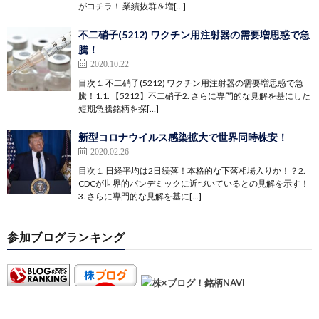
がコチラ！ 業績抜群＆増[…]
不二硝子(5212) ワクチン用注射器の需要増思惑で急
騰！
2020.10.22
目次 1. 不二硝子(5212) ワクチン用注射器の需要増思惑で急
騰！1.1. 【5212】不二硝子2. さらに専門的な見解を基にした
短期急騰銘柄を探[…]
新型コロナウイルス感染拡大で世界同時株安！
2020.02.26
目次 1. 日経平均は2日続落！本格的な下落相場入りか！？2.
CDCが世界的パンデミックに近づいているとの見解を示す！
3. さらに専門的な見解を基に[…]
参加ブログランキング