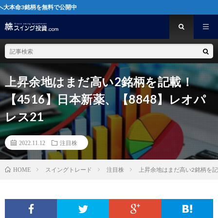
無料で公開中
上昇余地はまだ高い2銘柄を記載！
【4516】日本新薬、【8848】レオパ
レス21
2022.11.12
注目株
スイングトレード
注目株
上昇余地はまだ高い2銘柄を記載
HOME