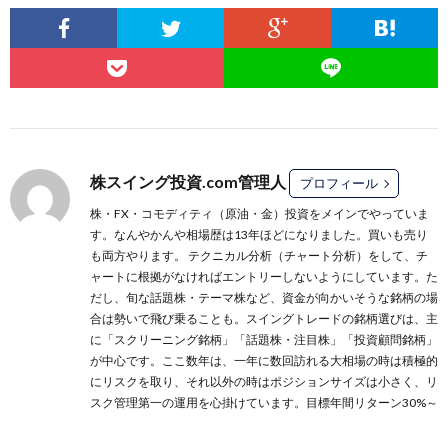
株スイング投資.com管理人
プロフィール
株・FX・コモディティ（原油・金）投資をメインでやっていま
す。なんやかんや相場歴は13年ほどになりました。買いも売り
も両方やります。 テクニカル分析（チャート分析）をして、チ
ャートに根拠がなければエントリーしないようにしています。た
だし、旬な話題株・テーマ株など、資金が向かいそうな銘柄の場
合は勢いで飛び乗ることも。スイングトレードの銘柄選びは、主
に
「スクリーニング銘柄」
「話題株・注目株」
「投資顧問銘柄」
が中心です。ここ数年は、一年に数回訪れる大相場の時は積極的
にリスクを取り、それ以外の時はポジションサイズは小さく、リ
スク管理第一の運用を心掛けています。目標年間リターン30%～