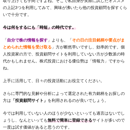
取り上げても手間ですよね。そこで私自身が実際に試したオススメ
の上記3つを利用してみて、興味が沸いたら他の投資顧問を探すくら
いで十分です。
今は何をするにも「時短」の時代です。
「
自分で株の情報を探す
」よりも、「
その日の注目銘柄や要点がま
とめられた情報を受け取る
」方が断然早いですし、効率的です。個
人投資家の方で、投資顧問サイトを利用していない方が少数派の時
代かもしれません。株式投資における優位勢は「情報力」ですから
ね。
上手に活用して、日々の投資活動にお役立てください。
さらに専門的な見解や分析によって選定された有力銘柄をお探しの
方は
「投資顧問サイト」
を利用されるのが良いでしょう。
今では利用していない人のほうが少ないといっても過言はないでし
ょうし、なんといっても
無料で簡単に登録できる
サイトが多いので
一度は試す価値があると思うのです。