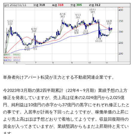
単身者向けアパート転貸が主力とする不動産関連企業です。
今2023年3月期の第2四半期累計（22年4～9月期）業績予想の上方
修正を発表していますが、売上高は従来の2,024億円から2,025億
円、純利益は10億円の赤字から37億円の黒字にそれぞれ修正したと
の事です。入居率が計画を下回ったようですが、稼働単価の上昇に
より売上高はほぼ予想どおりで着地してようです。収益回復期待の
資金が入ってきていますが、業績堅調からもまだ上昇期待と見てい
ます。