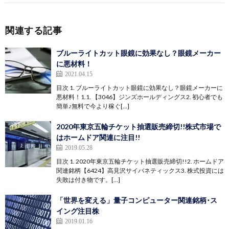
関連する記事
ブルーライトカット眼鏡に効果なし？眼鏡メーカー
に悪材料！
2021.04.15
目次 1. ブルーライトカット眼鏡に効果なし？眼鏡メーカーに
悪材料！1.1. 【3046】ジンズホールディングス2. 初心者でも
簡単♪無料で今より稼ぐ[…]
2020年東京五輪チケット抽選販売締切!!株式市場で
はホームドア関連に注目!!
2019.05.28
目次 1. 2020年東京五輪チケット抽選販売締切!!2. ホームドア
関連銘柄【6424】高見沢サイバネティックス3. 株式投資には
失敗は付き物です。[…]
「世界を変える」量子コンピューター関連銘柄･ス
イング注目株
2019.01.16