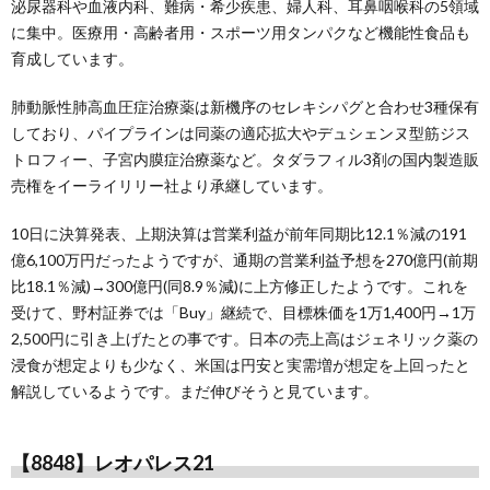
泌尿器科や血液内科、難病・希少疾患、婦人科、耳鼻咽喉科の5領域
に集中。医療用・高齢者用・スポーツ用タンパクなど機能性食品も
育成しています。
肺動脈性肺高血圧症治療薬は新機序のセレキシパグと合わせ3種保有
しており、パイプラインは同薬の適応拡大やデュシェンヌ型筋ジス
トロフィー、子宮内膜症治療薬など。タダラフィル3剤の国内製造販
売権をイーライリリー社より承継しています。
10日に決算発表、上期決算は営業利益が前年同期比12.1％減の191
億6,100万円だったようですが、通期の営業利益予想を270億円(前期
比18.1％減)→300億円(同8.9％減)に上方修正したようです。これを
受けて、野村証券では「Buy」継続で、目標株価を1万1,400円→1万
2,500円に引き上げたとの事です。日本の売上高はジェネリック薬の
浸食が想定よりも少なく、米国は円安と実需増が想定を上回ったと
解説しているようです。まだ伸びそうと見ています。
【8848】レオパレス21