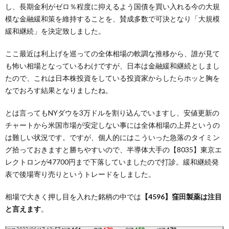
し、長期金利がゼロ％程度に抑えるよう国債を買い入れる今の大規
模な金融緩和策を維持することを、賛成多数で可決となり「大規模
緩和継続」を決定致しました。
ここ最近は利上げを巡っての全体相場の軟調な推移から、誰が見て
も怖い相場となっているわけですが、日本は金融緩和継続としまし
たので、これは日本株投資をしている投資家からしたらホッと胸を
なでおろす結果となりましたね。
とは言ってもNYダウを3万ドルを割り込んでいますし、安値更新の
チャートから米国市場が安定しない事には全体相場の上昇というの
は難しい状況です。ですが、個人的にはこういった急落のタイミン
グ拾っておきますと勝ちやすいので、半導体大手の【8035】東京エ
レクトロンが47700円まで下落していましたので打診。緩和継続発
表で後場寄り売りというトレードをしました。
相場で大きく押し目を入れた銘柄の中では
【4596】窪田製薬は注目
と言えます
。