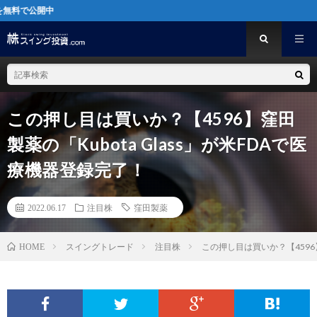
この押し目は買いか？【4596】窪田
製薬の「Kubota Glass」が米FDAで医
療機器登録完了！
2022.06.17
注目株
窪田製薬
スイングトレード
注目株
この押し目は買いか？【4596】
HOME