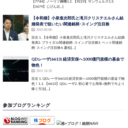
【7744】ノーリツ鋼機1.2. 【9229】サンウェルズ1.3.
【3679】じげん2[…]
【令和婚】小泉進次郎氏と滝川クリステエルさん結
婚発表で狙いたい関連銘柄･スイング注目株
2019.08.08
目次 1. 【令和婚】小泉進次郎氏と滝川クリステエルさん結婚
発表2. ブライダル関連銘柄･スイング注目株3. ペット関連銘
柄･スイング注目株4. 夏枯[…]
QDレーザ(6613) 経済安保へ1000億円規模の基金で
物色！
2021.10.18
目次 1. QDレーザ(6613) 経済安保へ1000億円規模の基金で物
色！1.1. 【6613】QDレーザ2. 初心者でも簡単♪無料で今より
稼ぐ方法[…]
参加ブログランキング