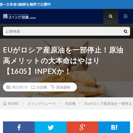
柄を無料で公開中
EUがロシア産原油を一部停止！原油
高メリットの大本命はやはり
【1605】INPEXか！
2022.05.31
注目株
原油価格
スイングトレード
注目株
EUがロシア産原油を一部停止！
HOME