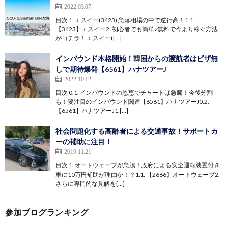
2022.03.07
目次 1. エスイー(3423) 急落相場の中で逆行高！1.1.
【3423】エスイー2. 初心者でも簡単♪無料で今より稼ぐ方法
がコチラ！ エスイー([…]
インバウンド本格開始！韓国からの渡航者はビザ無
しで期待爆発【6561】ハナツアーJ
2022.10.12
目次 0.1. インバウンドの恩恵でチャートは急騰！今後分割
も！要注目のインバウンド関連【6561】ハナツアーJ0.2.
【6561】ハナツアーJ1.[…]
社会問題化する高齢者による交通事故！サポートカ
ーの補助に注目！
2019.11.21
目次 1. オートウェーブが急騰！政府による安全運転装置付き
車に10万円補助が理由か！？1.1. 【2666】オートウェーブ2.
さらに専門的な見解を[…]
参加ブログランキング