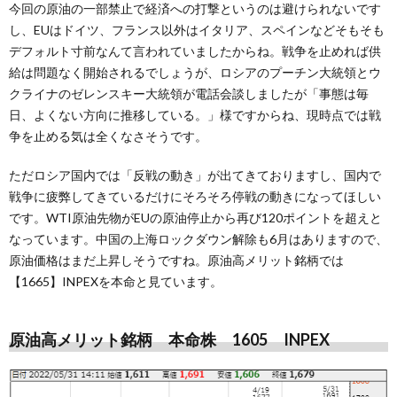
今回の原油の一部禁止で経済への打撃というのは避けられないです
し、EUはドイツ、フランス以外はイタリア、スペインなどそもそも
デフォルト寸前なんて言われていましたからね。戦争を止めれば供
給は問題なく開始されるでしょうが、ロシアのプーチン大統領とウ
クライナのゼレンスキー大統領が電話会談しましたが「事態は毎
日、よくない方向に推移している。」様ですからね、現時点では戦
争を止める気は全くなさそうです。
ただロシア国内では「反戦の動き」が出てきておりますし、国内で
戦争に疲弊してきているだけにそろそろ停戦の動きになってほしい
です。WTI原油先物がEUの原油停止から再び120ポイントを超えと
なっています。中国の上海ロックダウン解除も6月はありますので、
原油価格はまだ上昇しそうですね。原油高メリット銘柄では
【1665】INPEXを本命と見ています。
原油高メリット銘柄 本命株 1605 INPEX