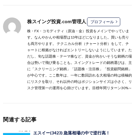
株スイング投資.com管理人
プロフィール
株・FX・コモディティ（原油・金）投資をメインでやっていま
す。なんやかんや相場歴は13年ほどになりました。買いも売り
も両方やります。 テクニカル分析（チャート分析）をして、チ
ャートに根拠がなければエントリーしないようにしています。た
だし、旬な話題株・テーマ株など、資金が向かいそうな銘柄の場
合は勢いで飛び乗ることも。スイングトレードの銘柄選びは、主
に
「スクリーニング銘柄」
「話題株・注目株」
「投資顧問銘柄」
が中心です。ここ数年は、一年に数回訪れる大相場の時は積極的
にリスクを取り、それ以外の時はポジションサイズは小さく、リ
スク管理第一の運用を心掛けています。目標年間リターン30%～
関連する記事
エスイー(3423) 急落相場の中で逆行高！