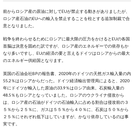
前からロシア産の原油に対してEUが禁止する動きがありましたが、
ロシア産石油のEUへの輸入を禁止することを柱とする追加制裁で合
意となりました。
戦争を終わらせるためにロシアに最大限の圧力をかけるとEUの各国
首脳は決意を固めた訳ですが、ロシア産のエネルギーでの依存もか
なり多いですし、EUの経済の要と言えるドイツはロシアからの最大
のエネルギー供給国となります。
英国の石油会社BPの報告書、2020年のドイツの天然ガス輸入量の内
55.2％はロシアからだった。ドイツ経済輸出管理局によると、2020
年にドイツが輸入した原油の33.9％はロシア由来。石炭輸入量の
48.5％もロシアとなっていました。ロシアのウクライナ侵攻から
は、ロシア産の石油がドイツの石油輸入に占める割合は侵攻前の３
５％から２５％に、ガスは５５％から４０％に、石炭は５０％から
２５％にそれぞれ低下はしていますが、かなり依存しているのは事
実です。