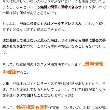
今では利用していない人のほうが少ないといっても過言はないでし
ょうし、なんといっても
無料で簡単に登録できる
サイトが多いので
一度は試す価値があると思うのです。
ちなみに、
登録に必要なものはメールアドレスのみ
、これなら初心
者でも関係なく誰でも簡単にできますね。
逆に
登録して使えないと思った時は、サイト内から簡単に退会の手
続きもできます
ので、これなら手間や負担となることもないでしょ
う。
無料情報
そして、投資顧問のオススメ利用方法ですが、まずは
を確認
すること！
大抵、登録すればすぐにサービスで無料の銘柄がありますから、早
速、これを確認してみると良いでしょうし、これで利益が出たなら
文字通り
タダで儲けたこと
になりますから(笑)
銘柄相談も無料
そして、
で実施しているため、お持ちの銘柄に