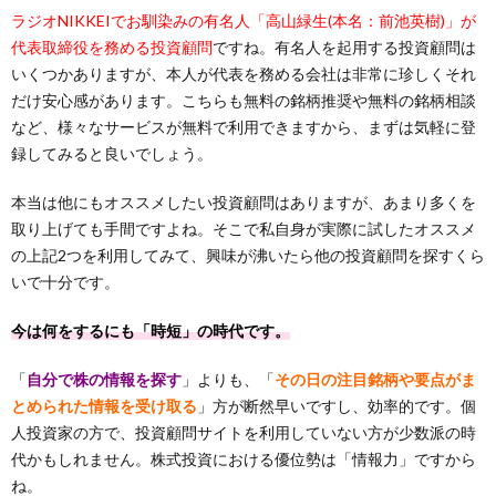
ラジオNIKKEIでお馴染みの有名人「高山緑生(本名：前池英樹)」が
代表取締役を務める投資顧問
ですね。有名人を起用する投資顧問は
いくつかありますが、本人が代表を務める会社は非常に珍しくそれ
だけ安心感があります。こちらも無料の銘柄推奨や無料の銘柄相談
など、様々なサービスが無料で利用できますから、まずは気軽に登
録してみると良いでしょう。
本当は他にもオススメしたい投資顧問はありますが、あまり多くを
取り上げても手間ですよね。そこで私自身が実際に試したオススメ
の上記2つを利用してみて、興味が沸いたら他の投資顧問を探すくら
いで十分です。
今は何をするにも「時短」の時代です。
「
自分で株の情報を探す
」よりも、「
その日の注目銘柄や要点がま
とめられた情報を受け取る
」方が断然早いですし、効率的です。個
人投資家の方で、投資顧問サイトを利用していない方が少数派の時
代かもしれません。株式投資における優位勢は「情報力」ですから
ね。