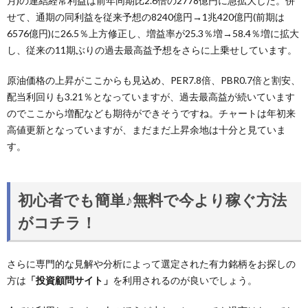
月)の連結経常利益は前年同期比2.6倍の2778億円に急拡大した。併
せて、通期の同利益を従来予想の8240億円→1兆420億円(前期は
6576億円)に26.5％上方修正し、増益率が25.3％増→58.4％増に拡大
し、従来の11期ぶりの過去最高益予想をさらに上乗せしています。
原油価格の上昇がここからも見込め、PER7.8倍、PBR0.7倍と割安、
配当利回りも3.21％となっていますが、過去最高益が続いています
のでここから増配なども期待ができそうですね。チャートは年初来
高値更新となっていますが、まだまだ上昇余地は十分と見ていま
す。
初心者でも簡単♪無料で今より稼ぐ方法
がコチラ！
さらに専門的な見解や分析によって選定された有力銘柄をお探しの
方は
「投資顧問サイト」
を利用されるのが良いでしょう。