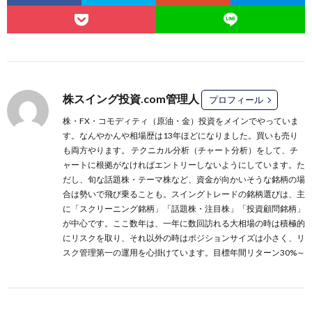
株スイング投資.com管理人
プロフィール
株・FX・コモディティ（原油・金）投資をメインでやっていま
す。なんやかんや相場歴は13年ほどになりました。買いも売り
も両方やります。 テクニカル分析（チャート分析）をして、チ
ャートに根拠がなければエントリーしないようにしています。た
だし、旬な話題株・テーマ株など、資金が向かいそうな銘柄の場
合は勢いで飛び乗ることも。スイングトレードの銘柄選びは、主
に
「スクリーニング銘柄」
「話題株・注目株」
「投資顧問銘柄」
が中心です。ここ数年は、一年に数回訪れる大相場の時は積極的
にリスクを取り、それ以外の時はポジションサイズは小さく、リ
スク管理第一の運用を心掛けています。目標年間リターン30%～