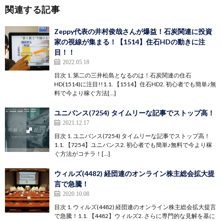
関連する記事
Zeppy代表の井村俊哉さんが爆益！石炭関連に投資
家の視線が集まる！【1514】住石HDの動きに注
目！！
2022.05.18
目次 1. 第二の三井松島となるのは！石炭関連の住石
HD(1514)に注目!!1.1. 【1514】住石HD2. 初心者でも簡単♪無
料で今より稼ぐ方法[…]
ユニバンス(7254) タイムリーな記事でストップ高！
2021.12.17
目次 1. ユニバンス(7254) タイムリーな記事でストップ高！
1.1. 【7254】ユニバンス2. 初心者でも簡単♪無料で今より稼
ぐ方法がコチラ！[…]
ウィルズ(4482) 経団連のオンライン株主総会拡大提
言で急騰！
2020.10.08
目次 1. ウィルズ(4482) 経団連のオンライン株主総会拡大提言
で急騰！1.1. 【4482】ウィルズ2. さらに専門的な見解を基に