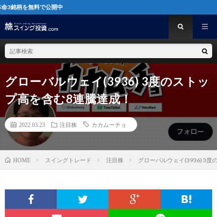
料で公開中
グローバルウェイ(3936) 3度のストッ
プ高を含む8連騰達成！
2022.03.23
注目株
カカムーチョ
スイングトレード
注目株
グローバルウェイ(3936) 
HOME