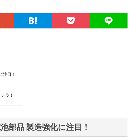
化に注目！
コチラ！
向け電池部品 製造強化に注目！