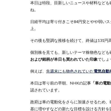
本日は特段、目新しいニュースや材料なども
ね。
日経平均は寄り付きこそ84円安とやや弱い
上。
その後も堅調な推移を続けて、終値は131円高
個別株を見ても、新しいテーマ株物色なども
および銘柄が本日も買われていた印象
でしょ
例えば、
先週末にも物色されていた
電気自動車
本日は寄り前の早朝、NHKの記事
「車の電動
認されています。
政府は車の電動化をさらに加速させるため、E
基に増やすなどの新たな目標を設ける方針を