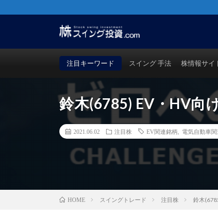
株・FX・先物・ビットコインでも使える！勝つためのス
買い時・売り時も徹底検証！
注目キーワード
スイング 手法
株情報サイ
鈴木(6785) EV・H
2021.06.02
注目株
EV関連銘柄
,
電気自動車関
スイングトレード
注目株
鈴木(67
HOME