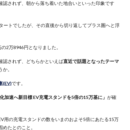
確認されず、朝から落ち着いた地合いといった印象です
スタートでしたが、その直後から切り返してプラス圏へと浮
の2万8946円となりました。
確認されず、どちらかといえば
直近で話題となったテーマ
うか。
(EV)
です。
化加速へ新目標 EV充電スタンドを5倍の15万基に」
が確
V用の充電スタンドの数をいまのおよそ5倍にあたる15万
固めたとのこと。