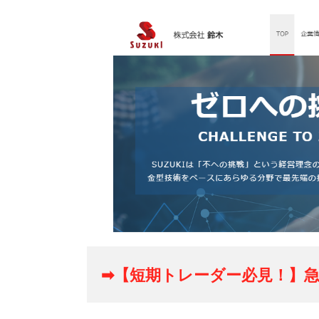
➡【短期トレーダー必見！】急