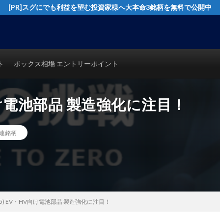
[PR]スグにでも利益を望む投資家様へ大本命3銘柄を無料で公開中
イングトレード実践テクニックを公開！猿でも分かるシンプルテクニカル分析で
ト
ボックス相場 エントリーポイント
V向け電池部品 製造強化に注目！
連銘柄
85) EV・HV向け電池部品 製造強化に注目！