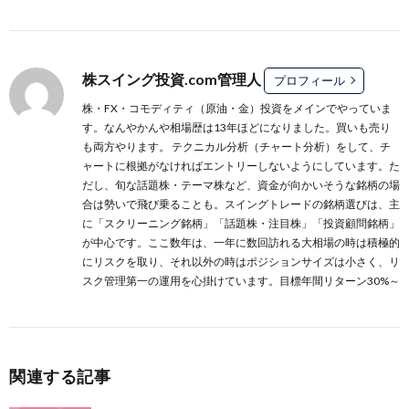
株スイング投資.com管理人
プロフィール
株・FX・コモディティ（原油・金）投資をメインでやっていま
す。なんやかんや相場歴は13年ほどになりました。買いも売り
も両方やります。 テクニカル分析（チャート分析）をして、チ
ャートに根拠がなければエントリーしないようにしています。た
だし、旬な話題株・テーマ株など、資金が向かいそうな銘柄の場
合は勢いで飛び乗ることも。スイングトレードの銘柄選びは、主
に
「スクリーニング銘柄」
「話題株・注目株」
「投資顧問銘柄」
が中心です。ここ数年は、一年に数回訪れる大相場の時は積極的
にリスクを取り、それ以外の時はポジションサイズは小さく、リ
スク管理第一の運用を心掛けています。目標年間リターン30%～
関連する記事