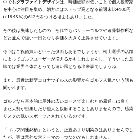
中でも
グラファイトデザイン
は、時価総額が低いことで個人投資家
を中心に注目を集め、朝方にはストップ高となる前週末比+100円
(+18.45％)の642円をつける場面もありました。
その後は失速したものの、それでもバリューゴルフや遠藤製作所な
どと並んで強い一日となり株価を大きく上昇させています。
今回はご祝儀買いといった側面もあるでしょうが、松山選手の活躍
によってゴルフユーザーが増えるかもしれませんし、そういった意
味では業界全体にとっても追い風となる出来事でしょうね。
また、最近は新型コロナウイルスの影響からゴルフ人気という話も
聞かれます。
ゴルフなら基本的に屋外の広いコースで楽しむため風通しは良く、
また大勢が密集したり他人と接触することもありませんので、感染
リスクの低いスポーツとされているのです。
「ゴルフ関連銘柄」というと、正直あまり馴染みはありませんでし
たが、実は意外な穴テーマの一つなのかもしれません。