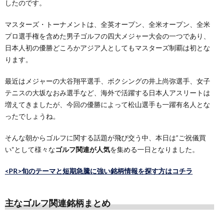
したのです。
マスターズ・トーナメントは、全英オープン、全米オープン、全米
プロ選手権を含めた男子ゴルフの四大メジャー大会の一つであり、
日本人初の優勝どころかアジア人としてもマスターズ制覇は初とな
ります。
最近はメジャーの大谷翔平選手、ボクシングの井上尚弥選手、女子
テニスの大坂なおみ選手など、海外で活躍する日本人アスリートは
増えてきましたが、今回の優勝によって松山選手も一躍有名人とな
ったでしょうね。
そんな朝からゴルフに関する話題が飛び交う中、本日は”ご祝儀買
い”として様々な
ゴルフ関連が人気
を集める一日となりました。
<PR>旬のテーマと短期急騰に強い銘柄情報を探す方はコチラ
主なゴルフ関連銘柄まとめ