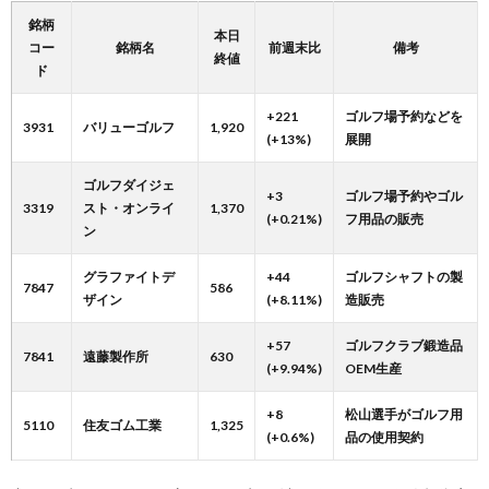
銘柄
本日
コー
銘柄名
前週末比
備考
終値
ド
+221
ゴルフ場予約などを
3931
バリューゴルフ
1,920
(+13%)
展開
ゴルフダイジェ
+3
ゴルフ場予約やゴル
3319
スト・オンライ
1,370
(+0.21%)
フ用品の販売
ン
グラファイトデ
+44
ゴルフシャフトの製
7847
586
ザイン
(+8.11%)
造販売
+57
ゴルフクラブ鍛造品
7841
遠藤製作所
630
(+9.94%)
OEM生産
+8
松山選手がゴルフ用
5110
住友ゴム工業
1,325
(+0.6%)
品の使用契約