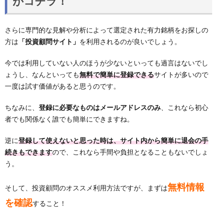
がコチラ！
さらに専門的な見解や分析によって選定された有力銘柄をお探しの
方は
「投資顧問サイト」
を利用されるのが良いでしょう。
今では利用していない人のほうが少ないといっても過言はないでし
ょうし、なんといっても
無料で簡単に登録できる
サイトが多いので
一度は試す価値があると思うのです。
ちなみに、
登録に必要なものはメールアドレスのみ
、これなら初心
者でも関係なく誰でも簡単にできますね。
逆に
登録して使えないと思った時は、サイト内から簡単に退会の手
続きもできます
ので、これなら手間や負担となることもないでしょ
う。
無料情報
そして、投資顧問のオススメ利用方法ですが、まずは
を確認
すること！