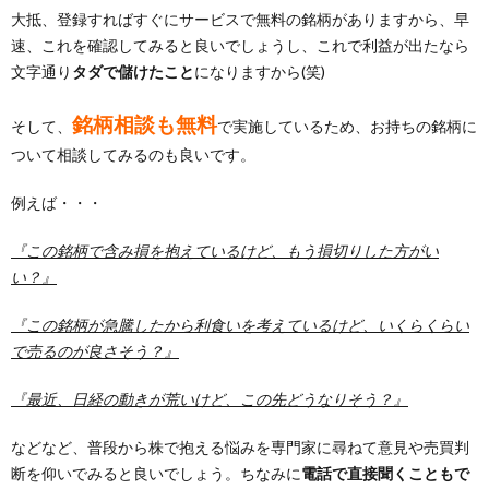
大抵、登録すればすぐにサービスで無料の銘柄がありますから、早
速、これを確認してみると良いでしょうし、これで利益が出たなら
文字通り
タダで儲けたこと
になりますから(笑)
銘柄相談も無料
そして、
で実施しているため、お持ちの銘柄に
ついて相談してみるのも良いです。
例えば・・・
『この銘柄で含み損を抱えているけど、もう損切りした方がい
い？』
『この銘柄が急騰したから利食いを考えているけど、いくらくらい
で売るのが良さそう？』
『最近、日経の動きが荒いけど、この先どうなりそう？』
などなど、普段から株で抱える悩みを専門家に尋ねて意見や売買判
断を仰いでみると良いでしょう。ちなみに
電話で直接聞くこともで