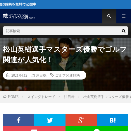
で公開中
松山英樹選手マスターズ優勝でゴルフ
関連が人気化！
2021.04.12
注目株
ゴルフ関連銘柄
スイングトレード
注目株
松山英樹選手マスターズ優勝
HOME