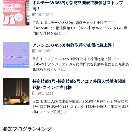
ボルテージ(3639)が新材料発表で株価はストップ
高！
2019.12.24
目次 1. ボルテージ(3639)が恋愛チャット小説アプリ
「KISSMILLe」配信開始1.1. 【3639】ボルテージ2. さらに専
門的な見解を基に[…]
アンジェス(4563) 特許取得で株価は急上昇！
2020.06.10
目次 1. アンジェス(4563) 特許取得で株価は急上昇！1.1.
【4563】アンジェス2. さらに専門的な見解を基にした短期急
騰銘柄を探すなら […]
特定技能1号･特定技能2号とは？外国人労働者関連
銘柄･スイング注目株
2018.12.11
目次 1. 改正入国管理法が成立、2019年4月施行へ2. 特定技能
1号･特定技能2号とは3. スイング注目株･外国人労働者関連銘
柄4. スイング注目[…]
参加ブログランキング