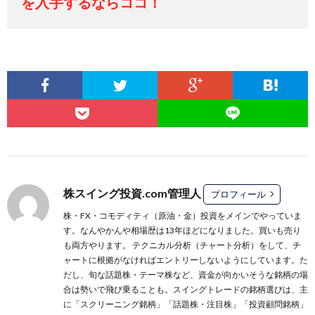
を入手するならココ！
株スイング投資.com管理人
プロフィール
株・FX・コモディティ（原油・金）投資をメインでやっていま
す。なんやかんや相場歴は13年ほどになりました。買いも売り
も両方やります。 テクニカル分析（チャート分析）をして、チ
ャートに根拠がなければエントリーしないようにしています。た
だし、旬な話題株・テーマ株など、資金が向かいそうな銘柄の場
合は勢いで飛び乗ることも。スイングトレードの銘柄選びは、主
に
「スクリーニング銘柄」
「話題株・注目株」
「投資顧問銘柄」