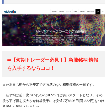
➡【短期トレーダー必見！】急騰銘柄 情報
を入手するならココ！
また本日も朝から不安定で方向感のない相場模様の一日です。
日経平均は前日比-205円の2万8725円と弱いスタートとなり、その
後も下げ幅を拡大させ前場後半には安値2万8308円(同-622円)をつけ
る場面も確認されました。