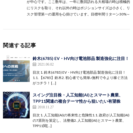
が中心です。ここ数年は、一年に数回訪れる大相場の時は積極的
にリスクを取り、それ以外の時はポジションサイズは小さく、リ
スク管理第一の運用を心掛けています。目標年間リターン30%～
関連する記事
鈴木(6785) EV・HV向け電池部品 製造強化に注目！
2021.06.02
目次 1. 鈴木(6785) EV・HV向け電池部品 製造強化に注目！
1.1. 【6785】鈴木2. 初心者でも簡単♪無料で今より稼ぐ方法
がコチラ！ […]
スイング注目株・人工知能(AI)とスマート農業、
TPP11関連の複合テーマ性から狙いたい有望株
2018.11.27
目次 1. 人工知能(AI)の将来性と危険性1.1. 政府が人工知能(AI)
の7原則を策定し、法整備2. 人工知能(AI)とスマート農業、
TPP11関[…]