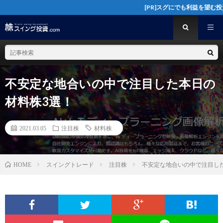
[PR]スグにでも利益を望む投資家様へ大本命
不安定な地合いの中で注目した本日の
材料株3選！
2021.03.05
注目株
材料株
スイングトレード
注目株
不安定な地合いの中で注目し
HOME