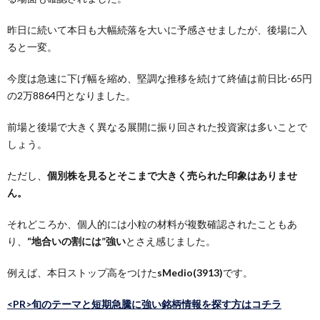
昨日に続いて本日も大幅続落を大いに予感させましたが、後場に入
ると一変。
今度は急速に下げ幅を縮め、堅調な推移を続けて終値は前日比-65円
の2万8864円となりました。
前場と後場で大きく異なる展開に振り回された投資家は多いことで
しょう。
ただし、
個別株を見るとそこまで大きく売られた印象はありませ
ん。
それどころか、個人的には小粒の材料が複数確認されたこともあ
り、
“地合いの割には”強い
とさえ感じました。
例えば、本日ストップ高をつけた
sMedio(3913)
です。
<PR>旬のテーマと短期急騰に強い銘柄情報を探す方はコチラ