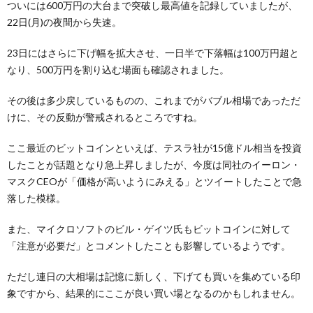
ついには600万円の大台まで突破し最高値を記録していましたが、
22日(月)の夜間から失速。
23日にはさらに下げ幅を拡大させ、一日半で下落幅は100万円超と
なり、500万円を割り込む場面も確認されました。
その後は多少戻しているものの、これまでがバブル相場であっただ
けに、その反動が警戒されるところですね。
ここ最近のビットコインといえば、テスラ社が15億ドル相当を投資
したことが話題となり急上昇しましたが、今度は同社のイーロン・
マスクCEOが「価格が高いようにみえる」とツイートしたことで急
落した模様。
また、マイクロソフトのビル・ゲイツ氏もビットコインに対して
「注意が必要だ」とコメントしたことも影響しているようです。
ただし連日の大相場は記憶に新しく、下げても買いを集めている印
象ですから、結果的にここが良い買い場となるのかもしれません。