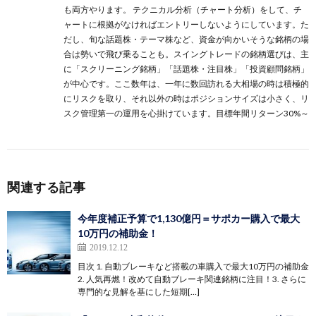
も両方やります。 テクニカル分析（チャート分析）をして、チ
ャートに根拠がなければエントリーしないようにしています。た
だし、旬な話題株・テーマ株など、資金が向かいそうな銘柄の場
合は勢いで飛び乗ることも。スイングトレードの銘柄選びは、主
に
「スクリーニング銘柄」
「話題株・注目株」
「投資顧問銘柄」
が中心です。ここ数年は、一年に数回訪れる大相場の時は積極的
にリスクを取り、それ以外の時はポジションサイズは小さく、リ
スク管理第一の運用を心掛けています。目標年間リターン30%～
関連する記事
今年度補正予算で1,130億円＝サポカー購入で最大
10万円の補助金！
2019.12.12
目次 1. 自動ブレーキなど搭載の車購入で最大10万円の補助金
2. 人気再燃！改めて自動ブレーキ関連銘柄に注目！3. さらに
専門的な見解を基にした短期[…]