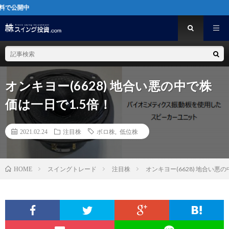
[PR
オンキヨー(6628) 地合い悪の中で株
価は一日で1.5倍！
2021.02.24
注目株
ボロ株
,
低位株
スイングトレード
注目株
オンキヨー(6628) 地合い悪
HOME