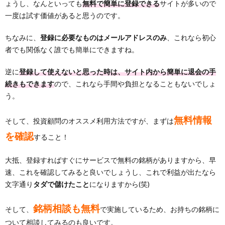
ょうし、なんといっても
無料で簡単に登録できる
サイトが多いので
一度は試す価値があると思うのです。
ちなみに、
登録に必要なものはメールアドレスのみ
、これなら初心
者でも関係なく誰でも簡単にできますね。
逆に
登録して使えないと思った時は、サイト内から簡単に退会の手
続きもできます
ので、これなら手間や負担となることもないでしょ
う。
無料情報
そして、投資顧問のオススメ利用方法ですが、まずは
を確認
すること！
大抵、登録すればすぐにサービスで無料の銘柄がありますから、早
速、これを確認してみると良いでしょうし、これで利益が出たなら
文字通り
タダで儲けたこと
になりますから(笑)
銘柄相談も無料
そして、
で実施しているため、お持ちの銘柄に
ついて相談してみるのも良いです。