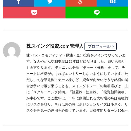
株スイング投資.com管理人
プロフィール
株・FX・コモディティ（原油・金）投資をメインでやっていま
す。なんやかんや相場歴は13年ほどになりました。買いも売り
も両方やります。 テクニカル分析（チャート分析）をして、チ
ャートに根拠がなければエントリーしないようにしています。た
だし、旬な話題株・テーマ株など、資金が向かいそうな銘柄の場
合は勢いで飛び乗ることも。スイングトレードの銘柄選びは、主
に
「スクリーニング銘柄」
「話題株・注目株」
「投資顧問銘柄」
が中心です。ここ数年は、一年に数回訪れる大相場の時は積極的
にリスクを取り、それ以外の時はポジションサイズは小さく、リ
スク管理第一の運用を心掛けています。目標年間リターン30%～