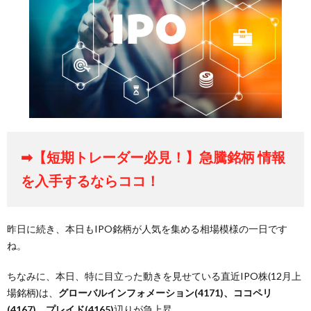
➡【短期トレーダー必見！】急騰銘柄 情報
を入手するならココ！
昨日に続き、本日もIPO銘柄が人気を集める相場模様の一日です
ね。
ちなみに、本日、特に目立った動きを見せている直近IPO株(12月上
場銘柄)は、
グローバルインフォメーション(4171)、ココペリ
(4167)、プレイド(4165)
辺りが急上昇。