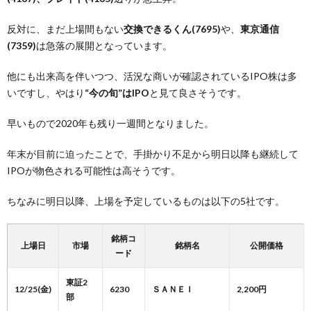
反対に、まだ上場間もない
交換できるくん(7695)
や、
東京通信
(7359)
は急落の展開となっています。
他にも出来高を伴いつつ、活況な商いが確認されているIPO株は多
いですし、やはり
“今の旬”はIPO
と見て良さそうです。
早いもので2020年も残り一週間となりました。
年末が目前に迫ったことで、手掛かり不足から明日以降も継続して
IPOが物色される可能性は高そうです。
ちなみに明日以降、上場を予定しているものは以下の5社です。
銘柄コ
上場日
市場
銘柄名
公開価格
ード
東証2
12/25(金)
6230
ＳＡＮＥＩ
2,200円
部