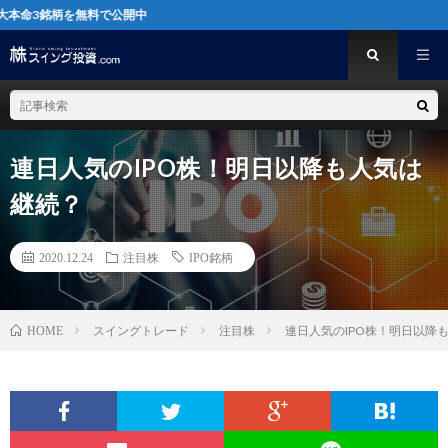
を無料で公開中
連日人気のIPO株！明日以降も人気は
継続？
2020.12.24
注目株
IPO銘柄
スイングトレード
注目株
連日人気のIPO株！明日以降
HOME