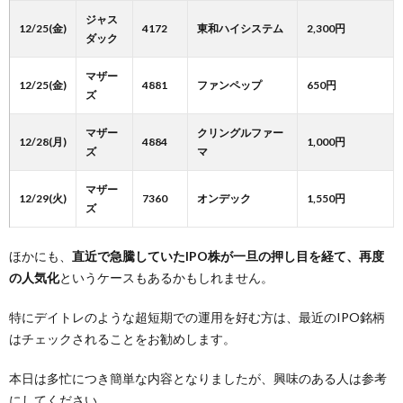
ジャス
12/25(金)
4172
東和ハイシステム
2,300円
ダック
マザー
12/25(金)
4881
ファンペップ
650円
ズ
マザー
クリングルファー
12/28(月)
4884
1,000円
ズ
マ
マザー
12/29(火)
7360
オンデック
1,550円
ズ
ほかにも、
直近で急騰していたIPO株が一旦の押し目を経て、再度
の人気化
というケースもあるかもしれません。
特にデイトレのような超短期での運用を好む方は、最近のIPO銘柄
はチェックされることをお勧めします。
本日は多忙につき簡単な内容となりましたが、興味のある人は参考
にしてください。