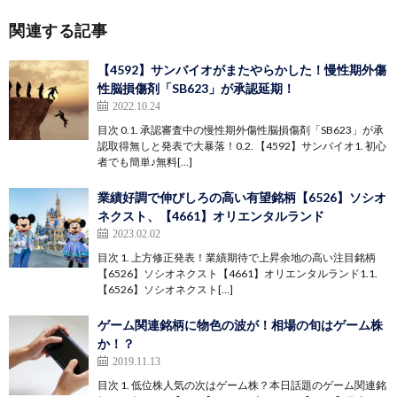
関連する記事
【4592】サンバイオがまたやらかした！慢性期外傷
性脳損傷剤「SB623」が承認延期！
2022.10.24
目次 0.1. 承認審査中の慢性期外傷性脳損傷剤「SB623」が承
認取得無しと発表で大暴落！0.2. 【4592】サンバイオ1. 初心
者でも簡単♪無料[…]
業績好調で伸びしろの高い有望銘柄【6526】ソシオ
ネクスト、【4661】オリエンタルランド
2023.02.02
目次 1. 上方修正発表！業績期待で上昇余地の高い注目銘柄
【6526】ソシオネクスト【4661】オリエンタルランド1.1.
【6526】ソシオネクスト[…]
ゲーム関連銘柄に物色の波が！相場の旬はゲーム株
か！？
2019.11.13
目次 1. 低位株人気の次はゲーム株？本日話題のゲーム関連銘