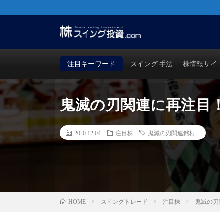
株・FX・先物・ビットコインでも使える！勝つためのス
買い時・売り時も徹底検証！
注目キーワード
スイング 手法
株情報サイ
鬼滅の刃関連に再注目
2020.12.04
注目株
鬼滅の刃関連銘柄
スイングトレード
注目株
鬼滅の刃
HOME