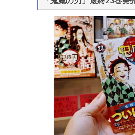
「鬼滅の刃」最終23巻発