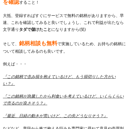
を確認
すること！
大抵、登録すればすぐにサービスで無料の銘柄がありますから、早
速、これを確認してみると良いでしょうし、これで利益が出たなら
文字通り
タダで儲けたこと
になりますから(笑)
銘柄相談も無料
そして、
で実施しているため、お持ちの銘柄に
ついて相談してみるのも良いです。
例えば・・・
『この銘柄で含み損を抱えているけど、もう損切りした方がい
い？』
『この銘柄が急騰したから利食いを考えているけど、いくらくらい
で売るのが良さそう？』
『最近、日経の動きが荒いけど、この先どうなりそう？』
などなど、普段から株で抱える悩みを専門家に尋ねて意見や売買判