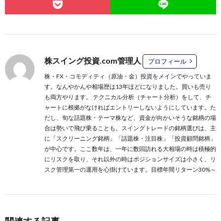
株スイング投資.com管理人
プロフィール
株・FX・コモディティ（原油・金）投資をメインでやっていま
す。なんやかんや相場歴は13年ほどになりました。買いも売り
も両方やります。 テクニカル分析（チャート分析）をして、チ
ャートに根拠がなければエントリーしないようにしています。た
だし、旬な話題株・テーマ株など、資金が向かいそうな銘柄の場
合は勢いで飛び乗ることも。スイングトレードの銘柄選びは、主
に
「スクリーニング銘柄」
「話題株・注目株」
「投資顧問銘柄」
が中心です。ここ数年は、一年に数回訪れる大相場の時は積極的
にリスクを取り、それ以外の時はポジションサイズは小さく、リ
スク管理第一の運用を心掛けています。目標年間リターン30%～
関連する記事