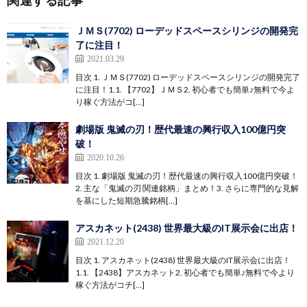
ＪＭＳ(7702) ローデッドスペースシリンジの開発完
了に注目！
2021.03.29
目次 1. ＪＭＳ(7702) ローデッドスペースシリンジの開発完了
に注目！1.1. 【7702】ＪＭＳ2. 初心者でも簡単♪無料で今よ
り稼ぐ方法がコ[…]
劇場版 鬼滅の刃！歴代最速の興行収入100億円突
破！
2020.10.26
目次 1. 劇場版 鬼滅の刃！歴代最速の興行収入100億円突破！
2. 主な「鬼滅の刃 関連銘柄」まとめ！3. さらに専門的な見解
を基にした短期急騰銘柄[…]
アスカネット(2438) 世界最大級のIT展示会に出店！
2021.12.20
目次 1. アスカネット(2438) 世界最大級のIT展示会に出店！
1.1. 【2438】アスカネット2. 初心者でも簡単♪無料で今より
稼ぐ方法がコチ[…]