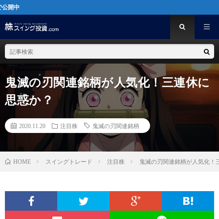
[PR]ス
鬼滅の刃関連銘柄が人気化！三連休に
思惑か？
2020.11.20
注目株
鬼滅の刃関連銘柄
スイングトレード
注目株
鬼滅の刃関連銘柄が人気化！
HOME