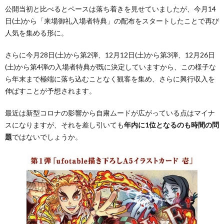
公開当初と比べるとペースは落ち着きを見せていましたが、今月14
日(土)から「来場御礼入場者特典」の配布をスタートしたことで再び
人気を集める形に。
さらに今月28日(土)から第2弾、12月12日(土)から第3弾、12月26日
(土)から第4弾の入場者特典が既に決定していますから、この様子な
ら年末まで極端に落ち込むことなく観客を集め、さらに興行収入を
伸ばすことが予想されます。
最近は新型コロナの影響から自粛ムードが広がっている点はマイナ
スになりますが、それを差し引いても
年内に1位となるのも時間の問
題
ではないでしょうか。