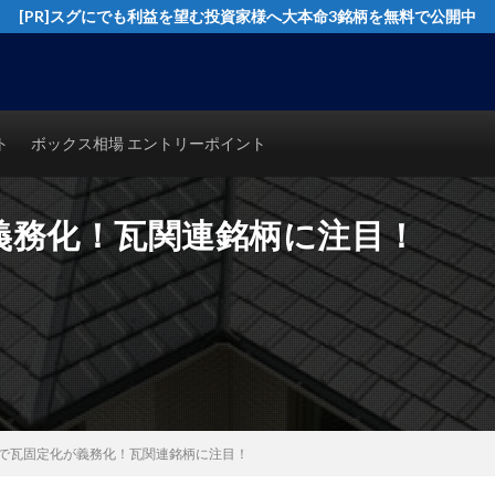
[PR]スグにでも利益を望む投資家様へ大本命3銘柄を無料で公開中
イングトレード実践テクニックを公開！猿でも分かるシンプルテクニカル分析で
ト
ボックス相場 エントリーポイント
義務化！瓦関連銘柄に注目！
で瓦固定化が義務化！瓦関連銘柄に注目！