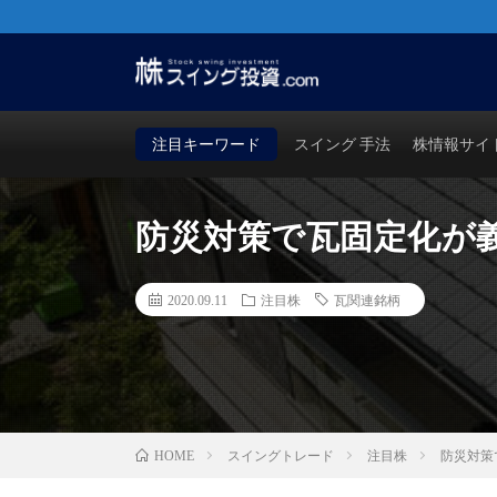
株・FX・先物・ビットコインでも使える！勝つためのス
買い時・売り時も徹底検証！
注目キーワード
スイング 手法
株情報サイ
防災対策で瓦固定化が
2020.09.11
注目株
瓦関連銘柄
スイングトレード
注目株
防災対策
HOME