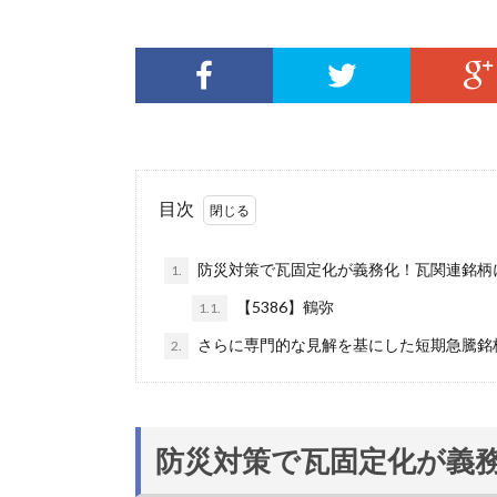
目次
防災対策で瓦固定化が義務化！瓦関連銘柄
1.
【5386】鶴弥
1.1.
さらに専門的な見解を基にした短期急騰銘
2.
防災対策で瓦固定化が義