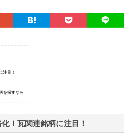
に注目！
柄を探すなら
務化！瓦関連銘柄に注目！