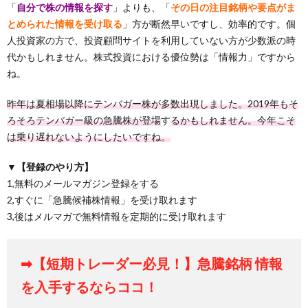
「
自分で株の情報を探す
」よりも、「
その日の注目銘柄や要点がま
とめられた情報を受け取る
」方が断然早いですし、効率的です。個
人投資家の方で、投資顧問サイトを利用していない方が少数派の時
代かもしれません。株式投資における優位勢は「情報力」ですから
ね。
昨年は夏相場以降にテンバガー株が多数出現しました。2019年もそ
ろそろテンバガー級の急騰株が登場
す
るかもしれません。今年こそ
は乗り遅れないようにしたいですね。
▼【登録のやり方】
1,無料のメールマガジン登録をする
2,すぐに「急騰候補株情報」を受け取れます
3,後はメルマガで無料情報を定期的に受け取れます
➡【短期トレーダー必見！】急騰銘柄 情報
を入手するならココ！