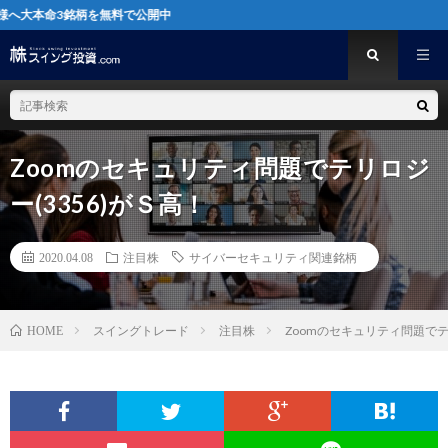
銘柄を無料で公開中
Zoomのセキュリティ問題でテリロジ
ー(3356)がＳ高！
2020.04.08
注目株
サイバーセキュリティ関連銘柄
スイングトレード
注目株
Zoomのセキュリティ問題でテ
HOME