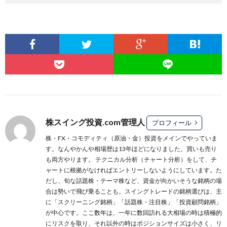
株スイング投資.com管理人
プロフィール
株・FX・コモディティ（原油・金）投資をメインでやっていま
す。なんやかんや相場歴は13年ほどになりました。買いも売り
も両方やります。 テクニカル分析（チャート分析）をして、チ
ャートに根拠がなければエントリーしないようにしています。た
だし、旬な話題株・テーマ株など、資金が向かいそうな銘柄の場
合は勢いで飛び乗ることも。スイングトレードの銘柄選びは、主
に
「スクリーニング銘柄」
「話題株・注目株」
「投資顧問銘柄」
が中心です。ここ数年は、一年に数回訪れる大相場の時は積極的
にリスクを取り、それ以外の時はポジションサイズは小さく、リ