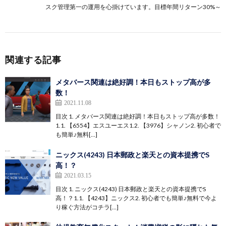
スク管理第一の運用を心掛けています。目標年間リターン30%～
関連する記事
メタバース関連は絶好調！本日もストップ高が多
数！
2021.11.08
目次 1. メタバース関連は絶好調！本日もストップ高が多数！
1.1. 【6554】エスユーエス1.2. 【3976】シャノン2. 初心者で
も簡単♪無料[…]
ニックス(4243) 日本郵政と楽天との資本提携でS
高！？
2021.03.15
目次 1. ニックス(4243) 日本郵政と楽天との資本提携でS
高！？1.1. 【4243】ニックス2. 初心者でも簡単♪無料で今よ
り稼ぐ方法がコチラ[…]