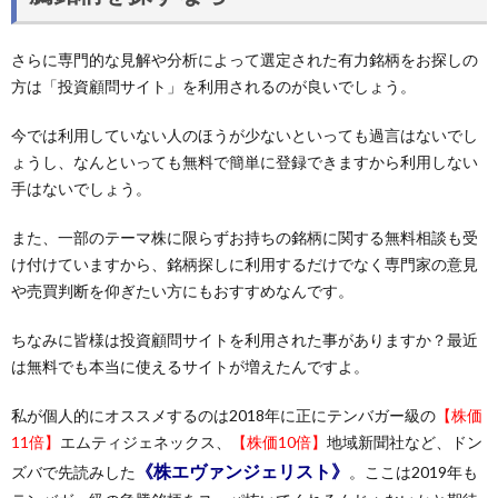
さらに専門的な見解や分析によって選定された有力銘柄をお探しの
方は「投資顧問サイト」を利用されるのが良いでしょう。
今では利用していない人のほうが少ないといっても過言はないでし
ょうし、なんといっても無料で簡単に登録できますから利用しない
手はないでしょう。
また、一部のテーマ株に限らずお持ちの銘柄に関する無料相談も受
け付けていますから、銘柄探しに利用するだけでなく専門家の意見
や売買判断を仰ぎたい方にもおすすめなんです。
ちなみに皆様は投資顧問サイトを利用された事がありますか？最近
は無料でも本当に使えるサイトが増えたんですよ。
私が個人的にオススメするのは2018年に正にテンバガー級の
【株価
11倍】
エムティジェネックス、
【株価10倍】
地域新聞社など、ドン
《株エヴァンジェリスト》
ズバで先読みした
。ここは2019年も