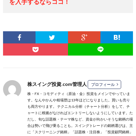
を入手するならココ！
株スイング投資.com管理人
プロフィール
株・FX・コモディティ（原油・金）投資をメインでやっていま
す。なんやかんや相場歴は13年ほどになりました。買いも売り
も両方やります。 テクニカル分析（チャート分析）をして、チ
ャートに根拠がなければエントリーしないようにしています。た
だし、旬な話題株・テーマ株など、資金が向かいそうな銘柄の場
合は勢いで飛び乗ることも。スイングトレードの銘柄選びは、主
に
「スクリーニング銘柄」
「話題株・注目株」
「投資顧問銘柄」