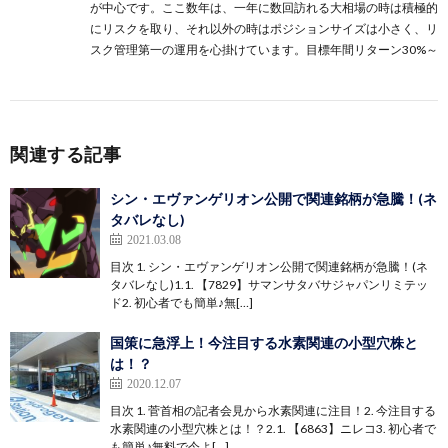
が中心です。ここ数年は、一年に数回訪れる大相場の時は積極的
にリスクを取り、それ以外の時はポジションサイズは小さく、リ
スク管理第一の運用を心掛けています。目標年間リターン30%～
関連する記事
シン・エヴァンゲリオン公開で関連銘柄が急騰！(ネ
タバレなし)
2021.03.08
目次 1. シン・エヴァンゲリオン公開で関連銘柄が急騰！(ネ
タバレなし)1.1. 【7829】サマンサタバサジャパンリミテッ
ド2. 初心者でも簡単♪無[…]
国策に急浮上！今注目する水素関連の小型穴株と
は！？
2020.12.07
目次 1. 菅首相の記者会見から水素関連に注目！2. 今注目する
水素関連の小型穴株とは！？2.1. 【6863】ニレコ3. 初心者で
も簡単♪無料で今よ[…]