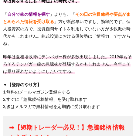
今は何をするにも「時短」の時代です。
「
自分で株の情報を探す
」よりも、「
その日の注目銘柄や要点がま
とめられた情報を受け取る
」方が断然早いですし、効率的です。個
人投資家の方で、投資顧問サイトを利用していない方が少数派の時
代かもしれません。株式投資における優位勢は「情報力」ですから
ね。
昨年は夏相場以降にテンバガー株が多数出現しました。2019年もそ
ろそろテンバガー級の急騰株が登場
す
るかもしれません。今年こそ
は乗り遅れないようにしたいですね。
▼【登録のやり方】
1,無料のメールマガジン登録をする
2,すぐに「急騰候補株情報」を受け取れます
3,後はメルマガで無料情報を定期的に受け取れます
➡【短期トレーダー必見！】急騰銘柄 情報