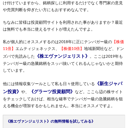
け付けていますから、銘柄探しに利用するだけでなく専門家の意見
や売買判断を仰ぎたい方にもおすすめなんです。
ちなみに皆様は投資顧問サイトを利用された事がありますか？最近
は無料でも本当に使えるサイトが増えたんですよ。
私が個人的にオススメするのは2018年に正にテンバガー級の
【株価
11倍】
エムティジェネックス、
【株価10倍】
地域新聞社など、ドン
《株エヴァンジェリスト》
ズバで先読みした
。ここは2019年も
テンバガー級の急騰銘柄をスッパ抜いてくれるんじゃないかと期待
しています。
《新生ジャパ
他には情報収集ツールとして私も日々使用している
ン投資》
《グラーツ投資顧問》
や、
など。ここら辺の株サイト
をチェックしておけば、相当な確率でテンバガー級の急騰銘柄を狙
える機会が増加するかもしれません。本当にオススメですよ。
《株エヴァンジェリスト》の無料情報を試してみる》