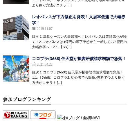
より稼ぐ方法がコチラ[…]
レオパレスが下方修正を発表！入居率低迷で大幅赤
字！
2019.11.07
目次 1. 決算シーズンの最盛期へ！レオパレスは業績悪化が続
く！2. レオパレスは1億円の黒字予想から一転して273億円の
大幅赤字へ！2.1. 【88[…]
コロプラ(3668) 任天堂が損害賠償請求増額で急落！
2021.04.22
目次 1. コロプラ(3668) 任天堂が損害賠償請求増額で急落！
1.1. 【3668】コロプラ2. 初心者でも簡単♪無料で今より稼ぐ
方法がコチラ！ […]
参加ブログランキング