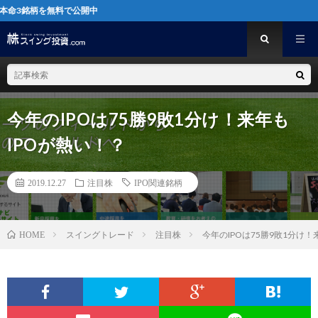
を無料で公開中
今年のIPOは75勝9敗1分け！来年も
IPOが熱い！？
2019.12.27
注目株
IPO関連銘柄
スイングトレード
注目株
今年のIPOは75勝9敗1分け！
HOME