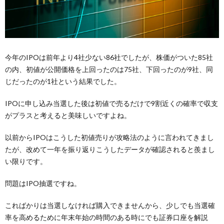
今年のIPOは前年より4社少ない86社でしたが、株価がついた85社
の内、初値が公開価格を上回ったのは75社、下回ったのが9社、同
じだったのが1社という結果でした。
IPOに申し込み当選した後は初値で売るだけで9割近くの確率で収支
がプラスと考えると美味しいですよね。
以前からIPOはこうした初値売りが攻略法のように言われてきまし
たが、改めて一年を振り返りこうしたデータが確認されると羨まし
い限りです。
問題はIPO抽選ですね。
こればかりは当選しなければ購入できませんから、少しでも当選確
率を高めるために年末年始の時間のある時にでも証券口座を解説