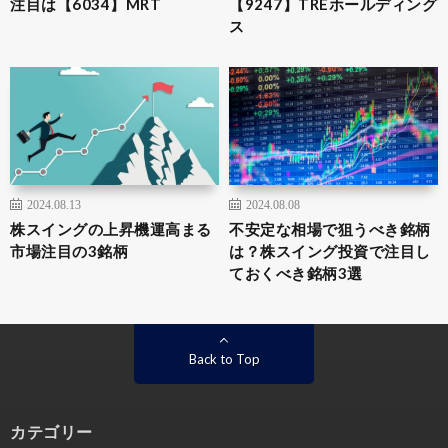
注目は【6034】MRT
【9247】TREホールディング
ス
2024.08.13
2024.08.08
株スイングの上昇機運高まる
不安定な相場で狙うべき銘柄
市場注目の3銘柄
は？株スイング投資で注目し
ておくべき銘柄3選
Back to Top
カテゴリー