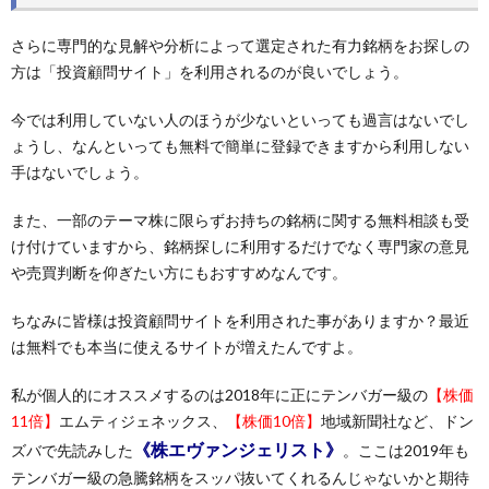
さらに専門的な見解や分析によって選定された有力銘柄をお探しの
方は「投資顧問サイト」を利用されるのが良いでしょう。
今では利用していない人のほうが少ないといっても過言はないでし
ょうし、なんといっても無料で簡単に登録できますから利用しない
手はないでしょう。
また、一部のテーマ株に限らずお持ちの銘柄に関する無料相談も受
け付けていますから、銘柄探しに利用するだけでなく専門家の意見
や売買判断を仰ぎたい方にもおすすめなんです。
ちなみに皆様は投資顧問サイトを利用された事がありますか？最近
は無料でも本当に使えるサイトが増えたんですよ。
私が個人的にオススメするのは2018年に正にテンバガー級の
【株価
11倍】
エムティジェネックス、
【株価10倍】
地域新聞社など、ドン
《株エヴァンジェリスト》
ズバで先読みした
。ここは2019年も
テンバガー級の急騰銘柄をスッパ抜いてくれるんじゃないかと期待