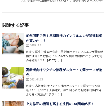
スク管理第一の運用を心掛けています。目標年間リターン30%～
関連する記事
前年同期７倍！早期流行のインフルエンザ関連銘柄
が買いか！？
2019.11.11
目次 1. 厚生労働省が発表！早期流行でインフルエンザ関連銘
柄に注目！2. 数あるインフルエンザ関連銘柄の中から主なも
のを紹介！2.1. 【4507】[…]
高齢者向けワクチン接種がスタートで同テーマが物
色！
2021.04.13
目次 1. 高齢者向けワクチン接種がスタートで同テーマが物
色！1.1. 【6776】天昇電気工業2. 初心者でも簡単♪無料で今
より稼ぐ方法がコチラ！ […]
上方修正の機運も高まる注目のDX関連銘柄！