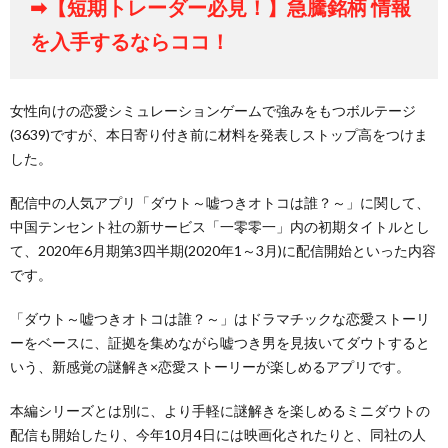
➡【短期トレーダー必見！】急騰銘柄 情報
を入手するならココ！
女性向けの恋愛シミュレーションゲームで強みをもつボルテージ
(3639)ですが、本日寄り付き前に材料を発表しストップ高をつけま
した。
配信中の人気アプリ「ダウト～嘘つきオトコは誰？～」に関して、
中国テンセント社の新サービス「一零零一」内の初期タイトルとし
て、2020年6月期第3四半期(2020年1～3月)に配信開始といった内容
です。
「ダウト～嘘つきオトコは誰？～」はドラマチックな恋愛ストーリ
ーをベースに、証拠を集めながら嘘つき男を見抜いてダウトすると
いう、新感覚の謎解き×恋愛ストーリーが楽しめるアプリです。
本編シリーズとは別に、より手軽に謎解きを楽しめるミニダウトの
配信も開始したり、今年10月4日には映画化されたりと、同社の人