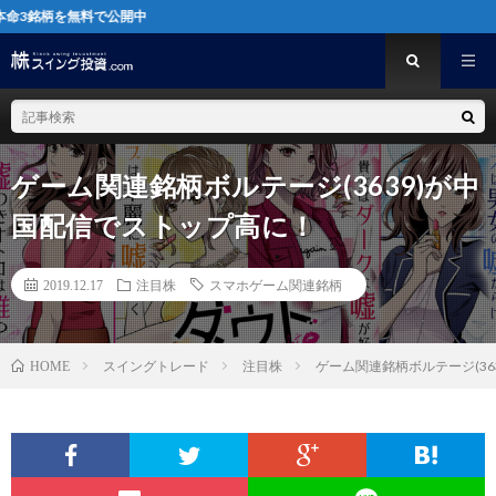
料で公開中
ゲーム関連銘柄ボルテージ(3639)が中
国配信でストップ高に！
2019.12.17
注目株
スマホゲーム関連銘柄
スイングトレード
注目株
ゲーム関連銘柄ボルテージ(36
HOME