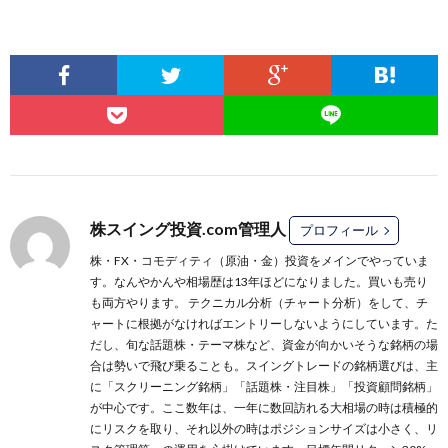
株スイング投資.com管理人
プロフィール
株・FX・コモディティ（原油・金）投資をメインでやっていま
す。なんやかんや相場歴は13年ほどになりました。買いも売り
も両方やります。 テクニカル分析（チャート分析）をして、チ
ャートに根拠がなければエントリーしないようにしています。た
だし、旬な話題株・テーマ株など、資金が向かいそうな銘柄の場
合は勢いで飛び乗ることも。スイングトレードの銘柄選びは、主
に
「スクリーニング銘柄」
「話題株・注目株」
「投資顧問銘柄」
が中心です。ここ数年は、一年に数回訪れる大相場の時は積極的
にリスクを取り、それ以外の時はポジションサイズは小さく、リ