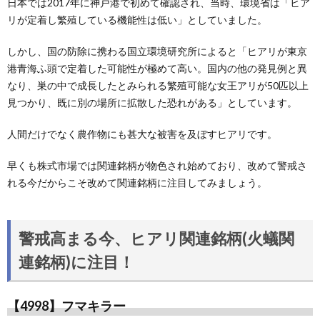
日本では2017年に神戸港で初めて確認され、当時、環境省は「ヒア
リが定着し繁殖している機能性は低い」としていました。
しかし、国の防除に携わる国立環境研究所によると「ヒアリが東京
港青海ふ頭で定着した可能性が極めて高い。国内の他の発見例と異
なり、巣の中で成長したとみられる繁殖可能な女王アリが50匹以上
見つかり、既に別の場所に拡散した恐れがある」としています。
人間だけでなく農作物にも甚大な被害を及ぼすヒアリです。
早くも株式市場では関連銘柄が物色され始めており、改めて警戒さ
れる今だからこそ改めて関連銘柄に注目してみましょう。
警戒高まる今、ヒアリ関連銘柄(火蟻関
連銘柄)に注目！
【4998】フマキラー