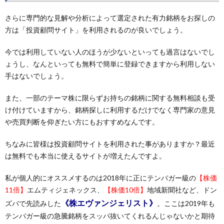
さらに専門的な見解や分析によって選定された有力銘柄をお探しの
方は「投資顧問サイト」を利用されるのが良いでしょう。
今では利用していない人のほうが少ないといっても過言はないでし
ょうし、なんといっても無料で簡単に登録できますから利用しない
手はないでしょう。
また、一部のテーマ株に限らずお持ちの銘柄に関する無料相談も受
け付けていますから、銘柄探しに利用するだけでなく専門家の意見
や売買判断を仰ぎたい方にもおすすめなんです。
ちなみに皆様は投資顧問サイトを利用された事がありますか？最近
は無料でも本当に使えるサイトが増えたんですよ。
私が個人的にオススメするのは2018年に正にテンバガー級の
【株価
11倍】
エムティジェネックス、
【株価10倍】
地域新聞社など、ドン
《株エヴァンジェリスト》
ズバで先読みした
。ここは2019年も
テンバガー級の急騰銘柄をスッパ抜いてくれるんじゃないかと期待