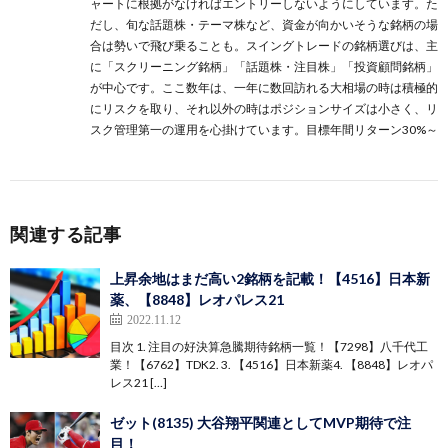
ャートに根拠がなければエントリーしないようにしています。た
だし、旬な話題株・テーマ株など、資金が向かいそうな銘柄の場
合は勢いで飛び乗ることも。スイングトレードの銘柄選びは、主
に
「スクリーニング銘柄」
「話題株・注目株」
「投資顧問銘柄」
が中心です。ここ数年は、一年に数回訪れる大相場の時は積極的
にリスクを取り、それ以外の時はポジションサイズは小さく、リ
スク管理第一の運用を心掛けています。目標年間リターン30%～
関連する記事
上昇余地はまだ高い2銘柄を記載！【4516】日本新
薬、【8848】レオパレス21
2022.11.12
目次 1. 注目の好決算急騰期待銘柄一覧！【7298】八千代工
業！【6762】TDK2. 3. 【4516】日本新薬4. 【8848】レオパ
レス21 […]
ゼット(8135) 大谷翔平関連としてMVP期待で注
目！