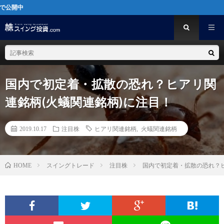
[PR
国内で初定着・拡散の恐れ？ヒアリ関
連銘柄(火蟻関連銘柄)に注目！
2019.10.17
注目株
ヒアリ関連銘柄
,
火蟻関連銘柄
スイングトレード
注目株
国内で初定着・拡散の恐れ？ヒ
HOME