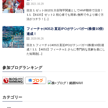
2021.10.29
目次 1. ゼット(8135) 大谷翔平関連としてMVP期待で注目！
1.1. 【8135】ゼット2. 初心者でも簡単♪無料で今より稼ぐ方
法がコチラ！ […]
フィーチャ(4052) 直近IPOがテンバガー(株価10倍)
達成！
2020.06.26
目次 1. フィーチャ(4052) 直近IPOがテンバガー(株価10倍)達
成！1.1. 【4052】フィーチャ2. さらに専門的な見解を基にし
た短期急[…]
参加ブログランキング
カテゴリー