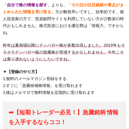
「
自分で株の情報を探す
」よりも、「
その日の注目銘柄や要点がま
とめられた情報を受け取る
」方が断然早いですし、効率的です。個
人投資家の方で、投資顧問サイトを利用していない方が少数派の時
代かもしれません。株式投資における優位勢は「情報力」ですから
ね。
昨年は夏相場以降にテンバガー株が多数出現しました。2019年もそ
ろそろテンバガー級の急騰株が登場
す
るかもしれません。今年こそ
は乗り遅れないようにしたいですね。
▼【登録のやり方】
1,無料のメールマガジン登録をする
2,すぐに「急騰候補株情報」を受け取れます
3,後はメルマガで無料情報を定期的に受け取れます
➡【短期トレーダー必見！】急騰銘柄 情報
を入手するならココ！