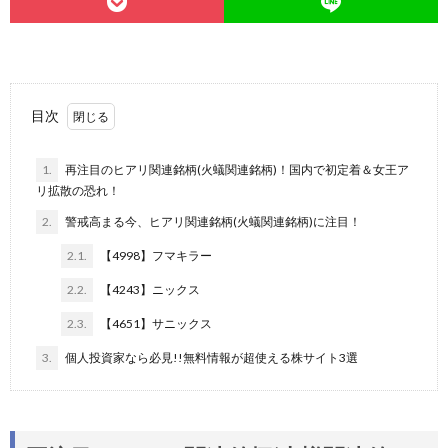
目次
1.
再注目のヒアリ関連銘柄(火蟻関連銘柄)！国内で初定着＆女王ア
リ拡散の恐れ！
2.
警戒高まる今、ヒアリ関連銘柄(火蟻関連銘柄)に注目！
2.1.
【4998】フマキラー
2.2.
【4243】ニックス
2.3.
【4651】サニックス
3.
個人投資家なら必見!!無料情報が超使える株サイト3選