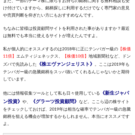
また、一部のテーマ株に限らずお持ちの銘柄に関する無料相談も受
け付けていますから、銘柄探しに利用するだけでなく専門家の意見
や売買判断を仰ぎたい方にもおすすめなんです。
ちなみに皆様は投資顧問サイトを利用された事がありますか？最近
は無料でも本当に使えるサイトが増えたんですよ。
私が個人的にオススメするのは2018年に正にテンバガー級の
【株価
11倍】
エムティジェネックス、
【株価10倍】
地域新聞社など、ドン
《株エヴァンジェリスト》
ズバで先読みした
。ここは2019年も
テンバガー級の急騰銘柄をスッパ抜いてくれるんじゃないかと期待
しています。
《新生ジャパ
他には情報収集ツールとして私も日々使用している
ン投資》
《グラーツ投資顧問》
や、
など。ここら辺の株サイト
をチェックしておけば、2019年は相当な確率でテンバガー級の急騰
銘柄を狙える機会が増加するかもしれません。本当にオススメです
よ。