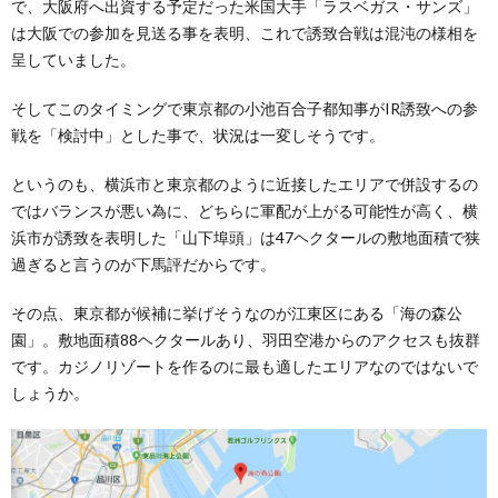
で、大阪府へ出資する予定だった米国大手「ラスベガス・サンズ」
は大阪での参加を見送る事を表明、これで誘致合戦は混沌の様相を
呈していました。
そしてこのタイミングで東京都の小池百合子都知事がIR誘致への参
戦を「検討中」とした事で、状況は一変しそうです。
というのも、横浜市と東京都のように近接したエリアで併設するの
ではバランスが悪い為に、どちらに軍配が上がる可能性が高く、横
浜市が誘致を表明した「山下埠頭」は47ヘクタールの敷地面積で狭
過ぎると言うのが下馬評だからです。
その点、東京都が候補に挙げそうなのが江東区にある「海の森公
園」。敷地面積88ヘクタールあり、羽田空港からのアクセスも抜群
です。カジノリゾートを作るのに最も適したエリアなのではないで
しょうか。