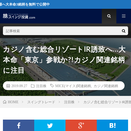
柄を無料で公開中
カジノ含む総合リゾートIR誘致へ…大
本命「東京」参戦か?!カジノ関連銘柄
に注目
2019.09.27
注目株
MICE(マイス)関連銘柄
,
カジノ関連銘柄
スイングトレード
注目株
カジノ含む総合リゾートIR誘
HOME