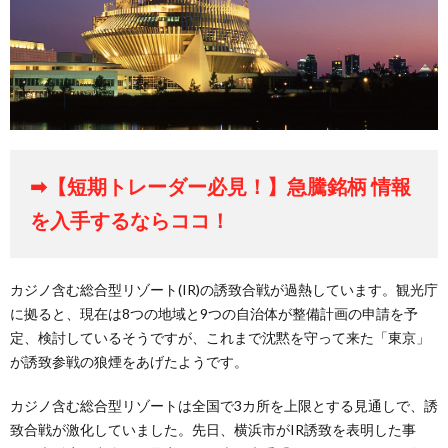
➡【短期トレーダー必見！】急騰銘柄 情報
を入手するならココ！
カジノ含む総合型リゾート(IR)の誘致合戦が過熱しています。観光庁
に拠ると、現在は8つの地域と9つの自治体が整備計画の申請を予
定、検討しているそうですが、これまで沈黙を守って来た「東京」
が誘致参戦の狼煙をあげたようです。
カジノ含む総合型リゾートは全国で3カ所を上限とする見通しで、誘
致合戦が激化していました。先日、横浜市がIR誘致を表明した事