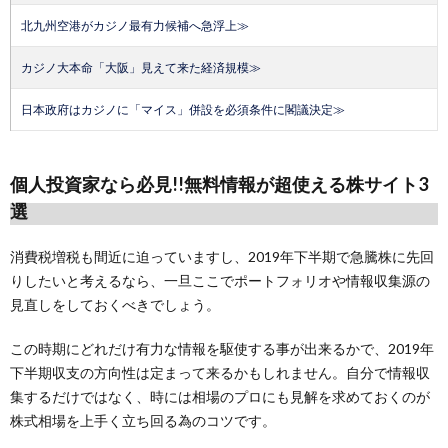
北九州空港がカジノ最有力候補へ急浮上≫
カジノ大本命「大阪」見えて来た経済規模≫
日本政府はカジノに「マイス」併設を必須条件に閣議決定≫
個人投資家なら必見!!無料情報が超使える株サイト3
選
消費税増税も間近に迫っていますし、2019年下半期で急騰株に先回
りしたいと考えるなら、一旦ここでポートフォリオや情報収集源の
見直しをしておくべきでしょう。
この時期にどれだけ有力な情報を駆使する事が出来るかで、2019年
下半期収支の方向性は定まって来るかもしれません。自分で情報収
集するだけではなく、時には相場のプロにも見解を求めておくのが
株式相場を上手く立ち回る為のコツです。