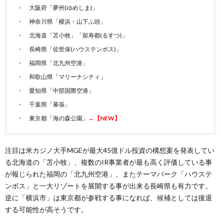
大阪府「夢州(ゆめしま)」
神奈川県「横浜・山下ふ頭」
北海道「苫小牧」「留寿都(るすつ)」
長崎県「佐世保(ハウステンボス)」
福岡県「北九州空港」
和歌山県「マリーナシティ」
愛知県「中部国際空港」
千葉県「幕張」
東京都「海の森公園」
←【NEW】
注目は米カジノ大手MGEが最大45億ドル投資の構想案を発表してい
る北海道の「苫小牧」、複数のIR事業者が最も高く評価している事
が報じられた福岡の「北九州空港」、またテーマパーク「ハウステ
ンボス」と一大リゾートを展開する事が出来る長崎県も有力です。
逆に「横浜市」は東京都が参戦する事になれば、候補としては後退
する可能性が高そうです。