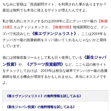
ちなみに皆様は「投資顧問サイト」を利用された事がありますか？
最近は無料でも本当に使えるサイトが増えたんですよ。
私が個人的にオススメするのは2018年に正にテンバガー級の
【株価
11倍】
エムティジェネックス、
【株価10倍】
地域新聞社など、ドン
《株エヴァンジェリスト》
ズバで先読みした
。ここは2019年も
テンバガー級の急騰銘柄をスッパ抜いてくれるんじゃないかと期待
しています。
《新生ジャパ
他には情報収集ツールとして私も日々使用している
ン投資》
《グラーツ投資顧問》
や、
など。ここら辺の株サイト
をチェックしておけば、2019年は相当な確率でテンバガー級の急騰
銘柄を狙える機会が増加するかもしれません。本当にオススメです
よ。
《株エヴァンジェリスト》の無料情報を試してみる》
《新生ジャパン投資》の無料情報を試してみる》