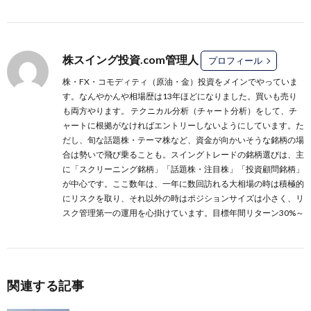
株スイング投資.com管理人
プロフィール
株・FX・コモディティ（原油・金）投資をメインでやっていま
す。なんやかんや相場歴は13年ほどになりました。買いも売り
も両方やります。 テクニカル分析（チャート分析）をして、チ
ャートに根拠がなければエントリーしないようにしています。た
だし、旬な話題株・テーマ株など、資金が向かいそうな銘柄の場
合は勢いで飛び乗ることも。スイングトレードの銘柄選びは、主
に
「スクリーニング銘柄」
「話題株・注目株」
「投資顧問銘柄」
が中心です。ここ数年は、一年に数回訪れる大相場の時は積極的
にリスクを取り、それ以外の時はポジションサイズは小さく、リ
スク管理第一の運用を心掛けています。目標年間リターン30%～
関連する記事