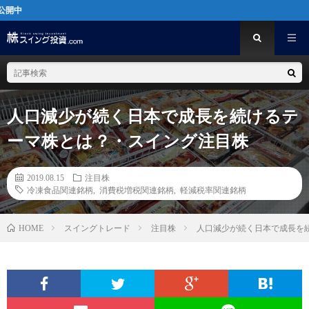
[PR]ス
人口減少が続く日本で成長を続けるテ
ーマ株とは？・スイング注目株
2019.08.15
注目株
冷凍食品関連銘柄
,
消費税増税関連銘柄
,
軽減税率関連銘柄
スイングトレード
注目株
人口減少が続く日本で成長を
HOME