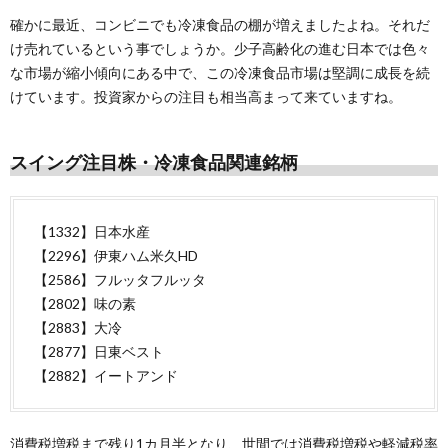
確かに最近、コンビニでも冷凍食品の棚が増えましたよね。それだ
け売れているという事でしょうか。少子高齢化の進む日本では色々
な市場が縮小傾向にある中で、この冷凍食品市場は堅調に成長を続
けています。投資家からの注目も相当高まって来ていますね。
スイング注目株・冷凍食品関連銘柄
【1332】日本水産
【2296】伊東ハム米久HD
【2586】フルッタフルッタ
【2802】味の素
【2883】大冷
【2877】日東ベスト
【2882】イートアンド
消費税増税まで残り1カ月半となり、世間では消費税増税や軽減税率