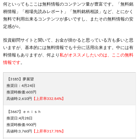
何といってもここは無料情報のコンテンツ量が豊富です。「無料銘
柄情報」「相場先読みレポート」「無料銘柄相談」など、とにかく
無料で利用出来るコンテンツが多いですし、またその無料情報の安
定感が○。
投資顧問サイトと聞いて、お金が掛かると思っている方も多いと思
いますが、基本的には無料情報でも十分に活用出来ます。中には有
料情報もありますが、何より
私がオススメしたいのは、ここの無料
情報です
。
【3185】夢展望
推奨日：4月24日
推奨時株価:603円
高値時:2,610円
【上昇率332.84%】
【3667】ｅｎｉｓｈ
推奨日:4月28日
推奨時株価:900円
高値時:3,760円
【上昇率317.78%】