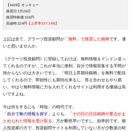
【6628】オンキョー
推奨日:5月26日
推奨時株価:126円
高値時:324円
【上昇率157.14%】
上記は全て、グラーツ投資顧問が
「無料」で推奨した銘柄
です。凄
いと思いませんか。
《グラーツ投資顧問》に登録しておけば、無料情報をドンドン送っ
てくれるのですが、これが本当に便利。自分で情報収集する手間が
掛からないのは大きいですし、「明日上昇期待銘柄」を無料で配信
してくれるので、即効性にも期待出来るし、答え合わせもやり易
い。やはり無料情報に力を入れてくれるサイトは利用する価値は高
いですよね。
今は何をするにも「時短」の時代です。
「自分で株の情報を探す」
よりも、
「その日の注目銘柄や要点がま
とめられた情報を受け取る」
方が断然早いですし、効率的です。個
人投資家の方で、投資顧問サイトを利用していない方が少数派の時