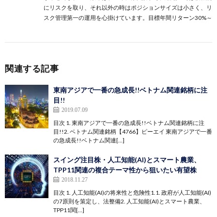
にリスクを取り、それ以外の時はポジションサイズは小さく、リ
スク管理第一の運用を心掛けています。目標年間リターン30%～
関連する記事
東南アジアで一番の急成長!!ベトナム関連銘柄に注
目!!
2019.07.09
目次 1. 東南アジアで一番の急成長!!ベトナム関連銘柄に注
目!!2. ベトナム関連銘柄【4766】ピーエイ 東南アジアで一番
の急成長!!ベトナム関連[…]
スイング注目株・人工知能(AI)とスマート農業、
TPP11関連の複合テーマ性から狙いたい有望株
2018.11.27
目次 1. 人工知能(AI)の将来性と危険性1.1. 政府が人工知能(AI)
の7原則を策定し、法整備2. 人工知能(AI)とスマート農業、
TPP11関[…]