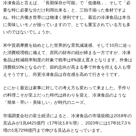
冷凍食品と言えば、「長期保存が可能」で「低価格」、そして「必
要な時に必要な分だけ利用出来る」と、三拍子揃った食材ですよ
ね。特に共働き世帯には物凄く便利ですし、最近の冷凍食品は本当
に美味しいモノが揃っていますので、とても重宝されている方も多
いのではないでしょうか。
米中貿易摩擦を始めとした世界的な景気減速感、そして10月に迫っ
た消費税増税に備えて、庶民の財布の紐が締まる一方ですが、冷凍
食品は軽減税率制度の対象で税率は8%据え置きとなります。外食は
消費税10%となるので、節約志向が高まる事で外食を控える人も増
えそうですし、尚更冷凍食品は存在感を高めて行きそうです。
とにかく最近は家事に対しての考え方も変わって来ました。手作り
の料理こそが至上だった時代は終わりを迎え、冷凍食品のような
「簡単・早い・美味しい」が時代のニーズ。
市場調査会社の富士経済によると、冷凍食品の市場規模は2018年の
見込みが1兆6425億円（17年比1.8％増）、2023年には17年比7.3％
増の1兆7298億円まで伸びる見込みとなっています。