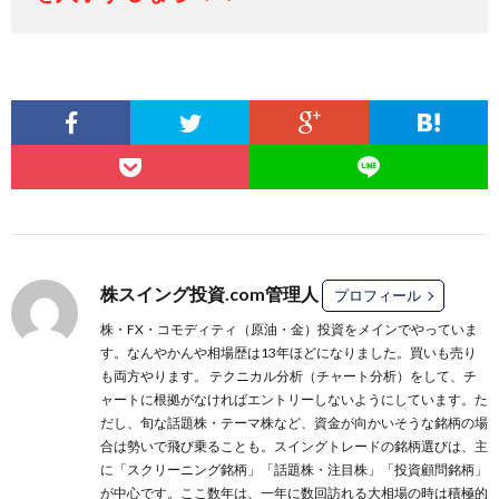
株スイング投資.com管理人
プロフィール
株・FX・コモディティ（原油・金）投資をメインでやっていま
す。なんやかんや相場歴は13年ほどになりました。買いも売り
も両方やります。 テクニカル分析（チャート分析）をして、チ
ャートに根拠がなければエントリーしないようにしています。た
だし、旬な話題株・テーマ株など、資金が向かいそうな銘柄の場
合は勢いで飛び乗ることも。スイングトレードの銘柄選びは、主
に
「スクリーニング銘柄」
「話題株・注目株」
「投資顧問銘柄」
が中心です。ここ数年は、一年に数回訪れる大相場の時は積極的