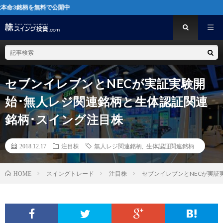
無料で公開中
セブンイレブンとNECが実証実験開
始･無人レジ関連銘柄と生体認証関連
銘柄･スイング注目株
2018.12.17
注目株
無人レジ関連銘柄
,
生体認証関連銘柄
スイングトレード
注目株
セブンイレブンとNECが実証
HOME