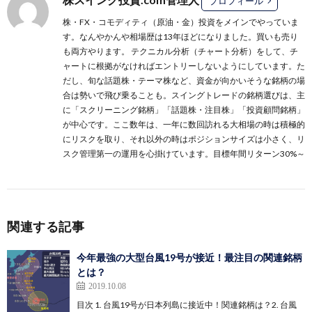
プロフィール
株・FX・コモディティ（原油・金）投資をメインでやっていま
す。なんやかんや相場歴は13年ほどになりました。買いも売り
も両方やります。 テクニカル分析（チャート分析）をして、チ
ャートに根拠がなければエントリーしないようにしています。た
だし、旬な話題株・テーマ株など、資金が向かいそうな銘柄の場
合は勢いで飛び乗ることも。スイングトレードの銘柄選びは、主
に
「スクリーニング銘柄」
「話題株・注目株」
「投資顧問銘柄」
が中心です。ここ数年は、一年に数回訪れる大相場の時は積極的
にリスクを取り、それ以外の時はポジションサイズは小さく、リ
スク管理第一の運用を心掛けています。目標年間リターン30%～
関連する記事
今年最強の大型台風19号が接近！最注目の関連銘柄
とは？
2019.10.08
目次 1. 台風19号が日本列島に接近中！関連銘柄は？2. 台風