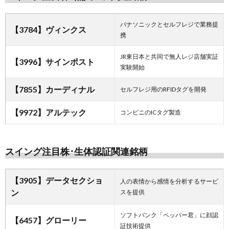
パナソニックとセルフレジで業務提
【3784】ヴィンクス
携
JR東日本と共同で無人レジ店舗実証
【3996】サインポスト
実験開始
【7855】カーディナル
セルフレジ用のRFIDタグを開発
【9972】アルテック
コンビニのICタグ製造
スイング注目株･生体認証関連銘柄
【3905】データセクショ
人の表情から感情を分析するサービ
ン
スを提供
ソフトバンク「ペッパー君」に顔認
【6457】グローリー
証技術提供