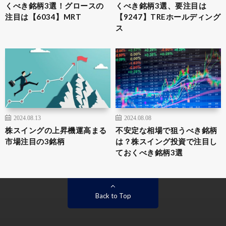
くべき銘柄3選！グロースの
くべき銘柄3選、要注目は
注目は【6034】MRT
【9247】TREホールディング
ス
2024.08.13
2024.08.08
株スイングの上昇機運高まる
不安定な相場で狙うべき銘柄
市場注目の3銘柄
は？株スイング投資で注目し
ておくべき銘柄3選
Back to Top