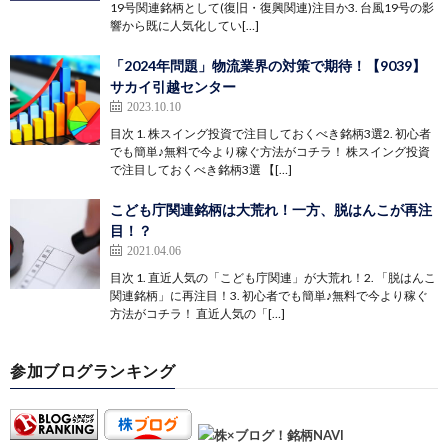
19号関連銘柄として(復旧・復興関連)注目か3. 台風19号の影
響から既に人気化してい[…]
「2024年問題」物流業界の対策で期待！【9039】
サカイ引越センター
2023.10.10
目次 1. 株スイング投資で注目しておくべき銘柄3選2. 初心者
でも簡単♪無料で今より稼ぐ方法がコチラ！ 株スイング投資
で注目しておくべき銘柄3選 【[…]
こども庁関連銘柄は大荒れ！一方、脱はんこが再注
目！？
2021.04.06
目次 1. 直近人気の「こども庁関連」が大荒れ！2. 「脱はんこ
関連銘柄」に再注目！3. 初心者でも簡単♪無料で今より稼ぐ
方法がコチラ！ 直近人気の「[…]
参加ブログランキング