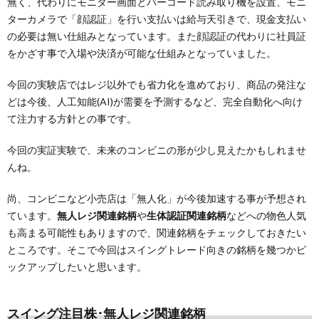
無く、代わりにモニター画面とバーコード読み取り機を設置、モニ
ターカメラで「顔認証」を行い支払いは給与天引きで、現金支払い
の必要は無い仕組みとなっています。また顔認証の代わりに社員証
をかざす事で入場や決済が可能な仕組みとなっていました。
今回の実験店ではレジ以外でも省力化を進めており、商品の発注な
どは今後、人工知能(AI)が需要を予測するなど、完全自動化へ向け
て注力する方針との事です。
今回の実証実験で、未来のコンビニの形が少し見えたかもしれませ
んね。
尚、コンビニなど小売店は「無人化」が今後加速する事が予想され
ています。
無人レジ関連銘柄
や
生体認証関連銘柄
などへの物色人気
も高まる可能性もありますので、関連銘柄をチェックしておきたい
ところです。そこで今回はスイングトレード向きの銘柄を幾つかピ
ックアップしたいと思います。
スイング注目株･無人レジ関連銘柄