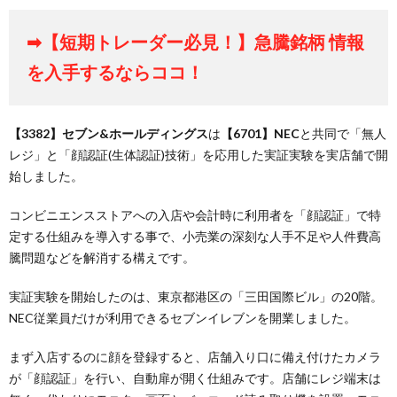
➡【短期トレーダー必見！】急騰銘柄 情報
を入手するならココ！
【3382】セブン&ホールディングス
は
【6701】NEC
と共同で「無人
レジ」と「顔認証(生体認証)技術」を応用した実証実験を実店舗で開
始しました。
コンビニエンスストアへの入店や会計時に利用者を「顔認証」で特
定する仕組みを導入する事で、小売業の深刻な人手不足や人件費高
騰問題などを解消する構えです。
実証実験を開始したのは、東京都港区の「三田国際ビル」の20階。
NEC従業員だけが利用できるセブンイレブンを開業しました。
まず入店するのに顔を登録すると、店舗入り口に備え付けたカメラ
が「顔認証」を行い、自動扉が開く仕組みです。店舗にレジ端末は