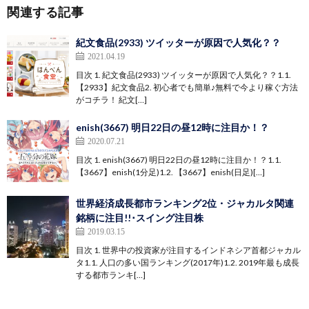
関連する記事
紀文食品(2933) ツイッターが原因で人気化？？
2021.04.19
目次 1. 紀文食品(2933) ツイッターが原因で人気化？？1.1.
【2933】紀文食品2. 初心者でも簡単♪無料で今より稼ぐ方法
がコチラ！ 紀文[…]
enish(3667) 明日22日の昼12時に注目か！？
2020.07.21
目次 1. enish(3667) 明日22日の昼12時に注目か！？1.1.
【3667】enish(1分足)1.2. 【3667】enish(日足)[…]
世界経済成長都市ランキング2位・ジャカルタ関連
銘柄に注目!!･スイング注目株
2019.03.15
目次 1. 世界中の投資家が注目するインドネシア首都ジャカル
タ1.1. 人口の多い国ランキング(2017年)1.2. 2019年最も成長
する都市ランキ[…]