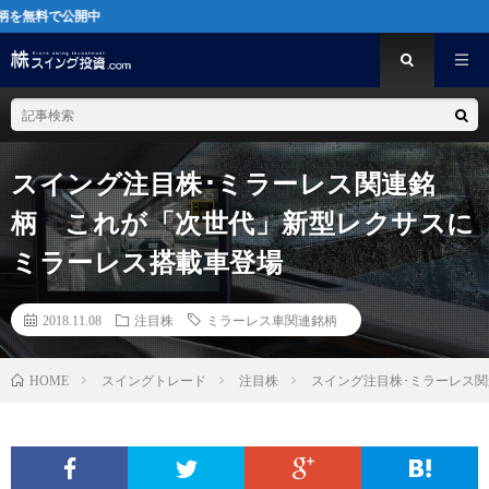
中
スイング注目株･ミラーレス関連銘
柄 これが「次世代」新型レクサスに
ミラーレス搭載車登場
2018.11.08
注目株
ミラーレス車関連銘柄
スイングトレード
注目株
スイング注目株･ミラーレス
HOME