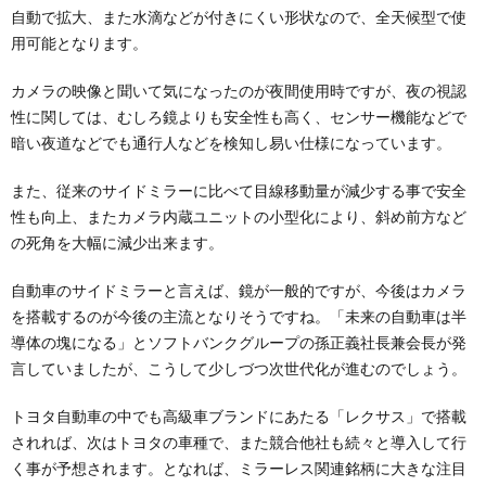
自動で拡大、また水滴などが付きにくい形状なので、全天候型で使
用可能となります。
カメラの映像と聞いて気になったのが夜間使用時ですが、夜の視認
性に関しては、むしろ鏡よりも安全性も高く、センサー機能などで
暗い夜道などでも通行人などを検知し易い仕様になっています。
また、従来のサイドミラーに比べて目線移動量が減少する事で安全
性も向上、またカメラ内蔵ユニットの小型化により、斜め前方など
の死角を大幅に減少出来ます。
自動車のサイドミラーと言えば、鏡が一般的ですが、今後はカメラ
を搭載するのが今後の主流となりそうですね。「未来の自動車は半
導体の塊になる」とソフトバンクグループの孫正義社長兼会長が発
言していましたが、こうして少しづつ次世代化が進むのでしょう。
トヨタ自動車の中でも高級車ブランドにあたる「レクサス」で搭載
されれば、次はトヨタの車種で、また競合他社も続々と導入して行
く事が予想されます。となれば、ミラーレス関連銘柄に大きな注目