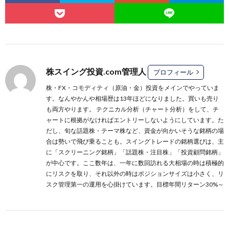
株スイング投資.com管理人
プロフィール
株・FX・コモディティ（原油・金）投資をメインでやっていま
す。なんやかんや相場歴は13年ほどになりました。買いも売り
も両方やります。 テクニカル分析（チャート分析）をして、チ
ャートに根拠がなければエントリーしないようにしています。た
だし、旬な話題株・テーマ株など、資金が向かいそうな銘柄の場
合は勢いで飛び乗ることも。スイングトレードの銘柄選びは、主
に
「スクリーニング銘柄」
「話題株・注目株」
「投資顧問銘柄」
が中心です。ここ数年は、一年に数回訪れる大相場の時は積極的
にリスクを取り、それ以外の時はポジションサイズは小さく、リ
スク管理第一の運用を心掛けています。目標年間リターン30%～