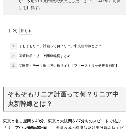
が、政府の３兆円融資が決定したことで、2037年に前倒
しを目指す。
目次
1.
そもそもリニア計画って何？リニア中央新幹線とは？
2.
国策銘柄・リニア関連銘柄まとめ
3.
▽国策・テーマ株に強い株サイト【ファーストリッチ投資顧問】
そもそもリニア計画って何？リニア中
央新幹線とは？
東京と名古屋間を
40分
、東京と大阪間を
67分
ものスピードで結ぶ
「リニア中央新幹線計画」
。周辺地域の経済波及効果は群を抜くビ