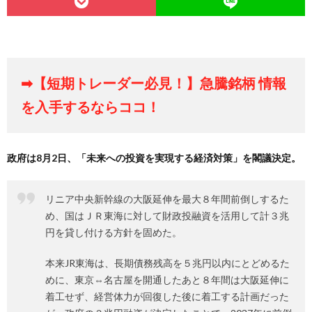
➡【短期トレーダー必見！】急騰銘柄 情報
を入手するならココ！
政府は8月2日、「未来への投資を実現する経済対策」を閣議決定。
リニア中央新幹線の大阪延伸を最大８年間前倒しするた
め、国はＪＲ東海に対して財政投融資を活用して計３兆
円を貸し付ける方針を固めた。
本来JR東海は、長期債務残高を５兆円以内にとどめるた
めに、東京⇔名古屋を開通したあと８年間は大阪延伸に
着工せず、経営体力が回復した後に着工する計画だった