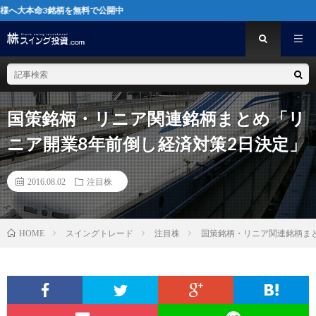
3銘柄を無料で公開中
国策銘柄・リニア関連銘柄まとめ「リ
ニア開業8年前倒し経済対策2日決定」
2016.08.02
注目株
スイングトレード
注目株
国策銘柄・リニア関連銘柄ま
HOME