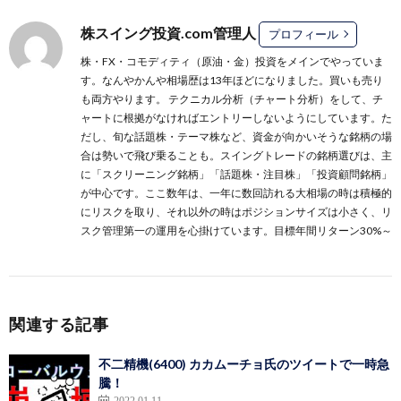
株スイング投資.com管理人
プロフィール
株・FX・コモディティ（原油・金）投資をメインでやっていま
す。なんやかんや相場歴は13年ほどになりました。買いも売り
も両方やります。 テクニカル分析（チャート分析）をして、チ
ャートに根拠がなければエントリーしないようにしています。た
だし、旬な話題株・テーマ株など、資金が向かいそうな銘柄の場
合は勢いで飛び乗ることも。スイングトレードの銘柄選びは、主
に
「スクリーニング銘柄」
「話題株・注目株」
「投資顧問銘柄」
が中心です。ここ数年は、一年に数回訪れる大相場の時は積極的
にリスクを取り、それ以外の時はポジションサイズは小さく、リ
スク管理第一の運用を心掛けています。目標年間リターン30%～
関連する記事
不二精機(6400) カカムーチョ氏のツイートで一時急
騰！
2022.01.11