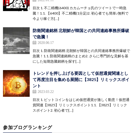
目次 1. 不二精機(6400) カカムーチョ氏のツイートで一時急
騰！1.1. 【6400】不二精機(1分足)2. 初心者でも簡単♪無料で
今より稼ぐ方[…]
防衛関連銘柄 北朝鮮が韓国との共同連絡事務所爆破
で急騰！
2020.06.17
目次 1. 防衛関連銘柄 北朝鮮が韓国との共同連絡事務所爆破で
急騰！1.1. 防衛関連銘柄のまとめ2. さらに専門的な見解を基
にした短期急騰銘柄を探す[…]
トレンドを押し上げる要因として仮想通貨関連とし
て再度注目を集める展開に【3825】リミックスポイ
ント
2023.03.22
目次 1. ビットコインをはじめ仮想通貨が激しく動意！仮想通
貨関連【3825】リミックスポイント1.1. 【3825】リミック
スポイント2. 初心者で[…]
参加ブログランキング